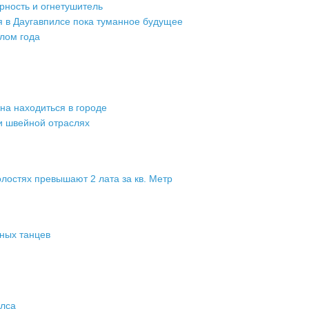
рность и огнетушитель
 в Даугавпилсе пока туманное будущее
лом года
на находиться в городе
и швейной отраслях
олостях превышают 2 лата за кв. Метр
ных танцев
лса