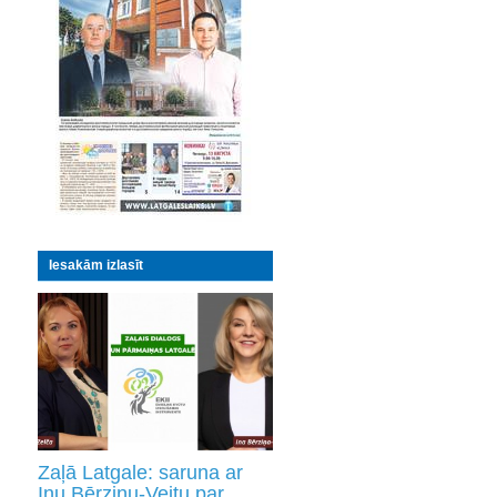
Iesakām izlasīt
Zaļā Latgale: saruna ar
Inu Bērziņu-Veitu par