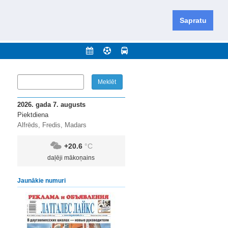
iešu un krievu valodās visā Dienvidlatgalē un Sēlijā,
daugavas novadu un apkārtējos novadus un pilsētas.
Sapratu
nājumi
Arhīvs
Kontakti
2026. gada 7. augusts
Piektdiena
Alfrēds, Fredis, Madars
+20.6
°C
daļēji mākoņains
Jaunākie numuri