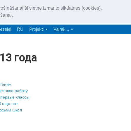
„Latgales Laiks” iznāk latv
rošināšanai šī vietne izmanto sīkdatnes (cookies).
„Latgales Laiks” latviešu valodā aptver Daugavpils valstspilsētu, Augš
ošanai.
e-abonēšana
Abonēšana
Reklāma
Sludi
ēselei
RU
Projekti
Vairāk...
13 года
«тени»
 летнюю работу
 первые классы
3 еще нет
восьми школ