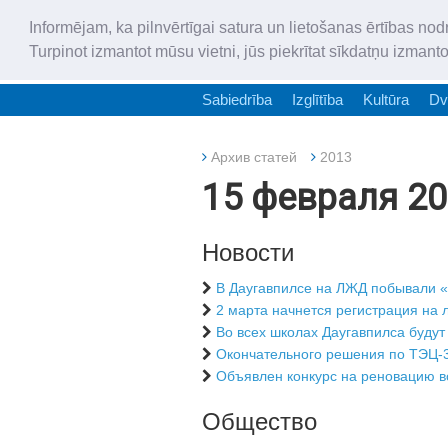
Informējam, ka pilnvērtīgai satura un lietošanas ērtības nod
Turpinot izmantot mūsu vietni, jūs piekrītat sīkdatņu izmant
Sabiedrība
Izglītība
Kultūra
Dv
Архив статей
2013
15 февраля 20
Новости
В Даугавпилсе на ЛЖД побывали 
2 марта начнется регистрация на
Во всех школах Даугавпилса будут
Окончательного решения по ТЭЦ-
Объявлен конкурс на реновацию 
Общество