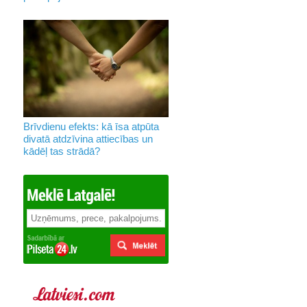
Brīvdienu efekts: kā īsa atpūta
divatā atdzīvina attiecības un
kādēļ tas strādā?