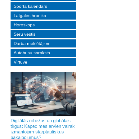
Sporta kalendārs
Latgales hronika
Horoskops
Sēru vēstis
Darba meklētājiem
Autobusu saraksts
Virtuve
Digitālās robežas un globālais
tirgus: Kāpēc mēs arvien vairāk
izmantojam starptautiskus
pakalpojumus?