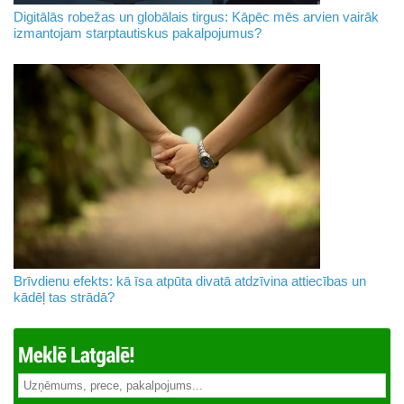
Digitālās robežas un globālais tirgus: Kāpēc mēs arvien vairāk
izmantojam starptautiskus pakalpojumus?
Brīvdienu efekts: kā īsa atpūta divatā atdzīvina attiecības un
kādēļ tas strādā?