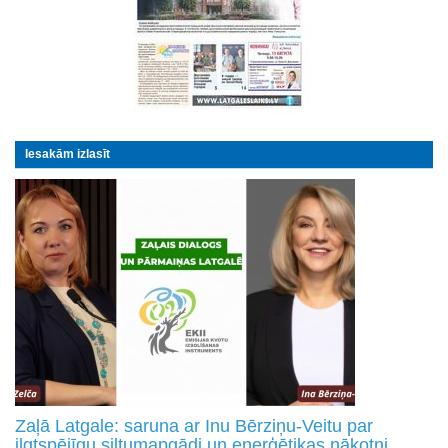
Iesakām izlasīt
Zaļā Latgale: saruna ar Inu Bērziņu-Veitu par
ilgtspējīgu siltumapgādi un enerģētikas nākotni