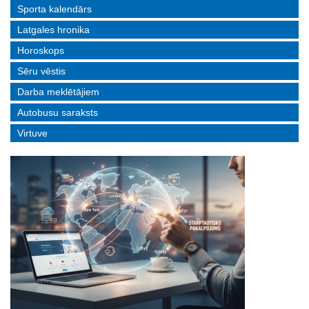
Sporta kalendārs
Latgales hronika
Horoskops
Sēru vēstis
Darba meklētājiem
Autobusu saraksts
Virtuve