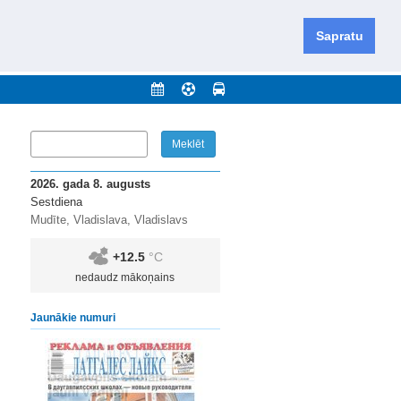
iešu un krievu valodās visā Dienvidlatgalē un Sēlijā,
daugavas novadu un apkārtējos novadus un pilsētas.
Sapratu
nājumi
Arhīvs
Kontakti
2026. gada 8. augusts
Sestdiena
Mudīte, Vladislava, Vladislavs
+12.5
°C
nedaudz mākoņains
Jaunākie numuri