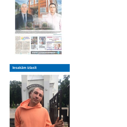
Iesakām izlasīt