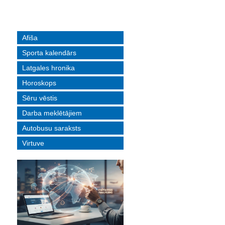
Afiša
Sporta kalendārs
Latgales hronika
Horoskops
Sēru vēstis
Darba meklētājiem
Autobusu saraksts
Virtuve