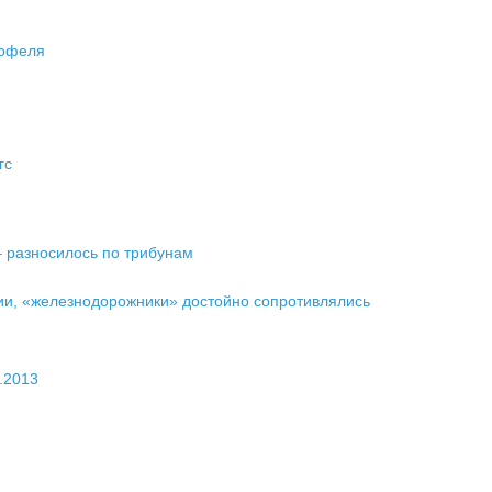
тофеля
гс
 разносилось по трибунам
вии, «железнодорожники» достойно сопротивлялись
.2013