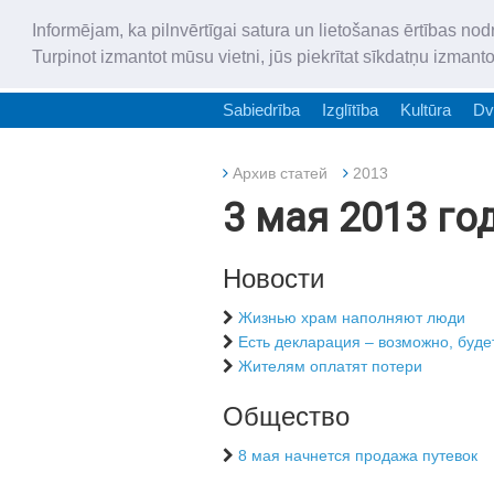
Informējam, ka pilnvērtīgai satura un lietošanas ērtības nod
Turpinot izmantot mūsu vietni, jūs piekrītat sīkdatņu izmant
Sabiedrība
Izglītība
Kultūra
Dv
Архив статей
2013
3 мая 2013 го
Новости
Жизнью храм наполняют люди
Есть декларация – возможно, буд
Жителям оплатят потери
Общество
8 мая начнется продажа путевок