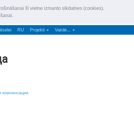
„Latgales Laiks” iznāk latv
rošināšanai šī vietne izmanto sīkdatnes (cookies).
„Latgales Laiks” latviešu valodā aptver Daugavpils valstspilsētu, Augš
ošanai.
e-abonēšana
Abonēšana
Reklāma
Sludi
ēselei
RU
Projekti
Vairāk...
да
ет компенсация