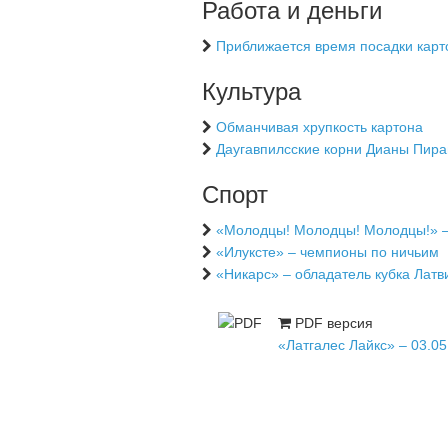
Работа и деньги
Приближается время посадки кар
Культура
Обманчивая хрупкость картона
Даугавпилсские корни Дианы Пира
Спорт
«Молодцы! Молодцы! Молодцы!» –
«Илуксте» – чемпионы по ничьим
«Никарс» – обладатель кубка Лат
PDF версия
«Латгалес Лайкс» – 03.05