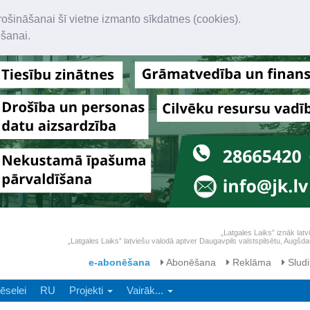
rošināšanai šī vietne izmanto sīkdatnes (cookies).
ošanai.
„Latgales Laiks” iznāk latv
„Latgales Laiks” latviešu valodā aptver Daugavpils valstspilsētu, Augš
e-abonēšana
Abonēšana
Reklāma
Sludi
ēselei
RU
Projekti
Vairāk...