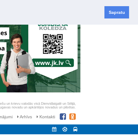
Sapratu
iešu un krievu valodās visā Dienvidlatgalē un Sēlijā,
daugavas novadu un apkārtējos novadus un pilsētas.
nājumi
Arhīvs
Kontakti