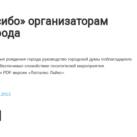
сибо» организаторам
рода
Дня рождения города руководство городской думы поблагодарило
 обеспечивал спокойствие посетителей мероприятия.
и PDF версии «Латгалес Лайкс».
.2013