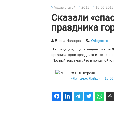
Архив статей
2013
18.06.2013
Сказали «спа
праздника го
Елена Иванцова
Общество
По традиции, спустя неделю после 
организаторов праздника и тех, кто
Полный текст читайте в печатной ил
PDF версия
«Латгалес Лайкс» – 18.06