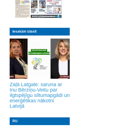
Iesakām izlasīt
Zaļā Latgale: saruna ar
Inu Bērziņu-Veitu par
ilgtspējīgu siltumapgādi un
enerģētikas nākotni
Latvijā
RU