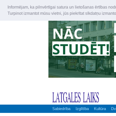
Informējam, ka pilnvērtīgai satura un lietošanas ērtības nod
Turpinot izmantot mūsu vietni, jūs piekrītat sīkdatņu izmant
Sabiedrība
Izglītība
Kultūra
Dv