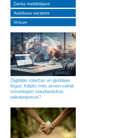
Darba meklētājiem
Autobusu saraksts
Virtuve
Digitālās robežas un globālais
tirgus: Kāpēc mēs arvien vairāk
izmantojam starptautiskus
pakalpojumus?