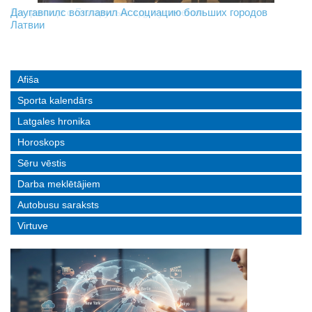
На границе с Беларусью ждут усиления
Даугавпилс возглавил Ассоциацию больших городов
Инвалидность — не приговор: «Mediastrims» расскажет
Латвии
реальные истории людей с ограниченными возможностями
Afiša
Sporta kalendārs
Latgales hronika
Horoskops
Sēru vēstis
Darba meklētājiem
Autobusu saraksts
Virtuve