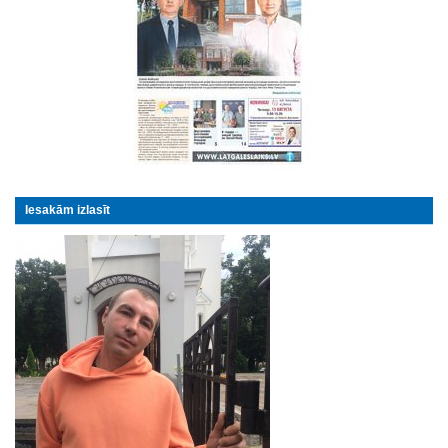
Iesakām izlasīt