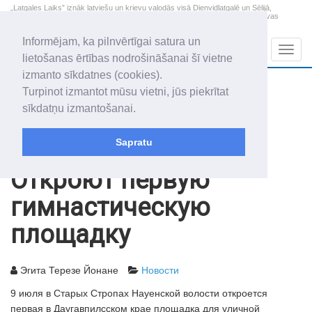
„Latgales Laiks” iznāk latviešu un krievu valodās visā Dienvidlatgalē un Sēlijā,
„Latgales Laiks” latviešu valodā aptver Daugavpils valstspilsētu, Augšdaugavas
novadu un apkārtējos novadus un pilsētas.
Informējam, ka pilnvērtīgai satura un
Sadaļas
Navig
lietošanas ērtības nodrošināšanai šī vietne
izmanto sīkdatnes (cookies).
2026. gada 9. augusts
+22.6
°C
Turpinot izmantot mūsu vietni, jūs piekrītat
Svētdiena
daļēji mākoņains
sīkdatņu izmantošanai.
Genovefa, Genoveva, Madara
Sapratu
Архив статей
2013
09.07.2013
Откроют первую
гимнастическую
площадку
Эгита Терезе Йонане
Новости
9 июля в Старых Стропах Науенской волости откроется
первая в Даугавпилсском крае площадка для уличной