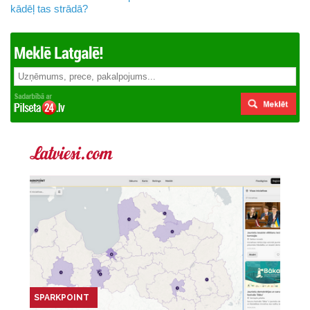
kādēļ tas strādā?