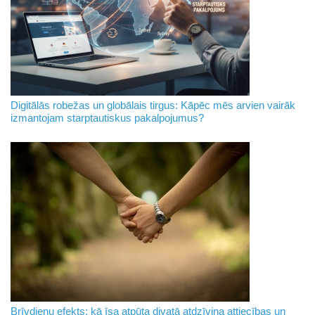
Digitālās robežas un globālais tirgus: Kāpēc mēs arvien vairāk
izmantojam starptautiskus pakalpojumus?
Brīvdienu efekts: kā īsa atpūta divatā atdzīvina attiecības un