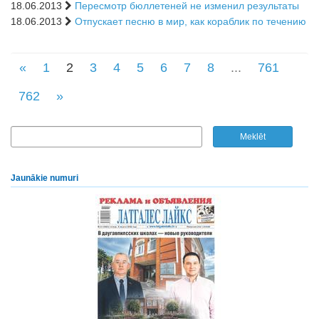
18.06.2013
Пересмотр бюллетеней не изменил результаты
18.06.2013
Отпускает песню в мир, как кораблик по течению
«
1
2
3
4
5
6
7
8
...
761
762
»
Jaunākie numuri