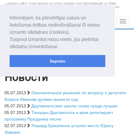
„Latgales Laiks” iznāk latviešu un krievu valodās visā Dienvidlatgalē un Sēlijā,
„Latgales Laiks” latviešu valodā aptver Daugavpils valstspilsētu, Augšdaugavas
novadu un apkārtējos novadus un pilsētas.
Informējam, ka pilnvērtīgai satura un
Sadaļas
Navig
lietošanas ērtības nodrošināšanai šī vietne
izmanto sīkdatnes (cookies).
2026. gada 10. augusts
+18.3
°C
Turpinot izmantot mūsu vietni, jūs piekrītat
Pirmdiena
daļēji mākoņains
sīkdatņu izmantošanai.
Audris, Brencis, Inuta
Sapratu
Архив статей
Новости
05.07.2013
Окончательное решение по вопросу о депутате
Борисе Иванове должен вынести суд
05.07.2013
Даугавпилсские школы снова среди лучших
05.07.2013
Танцоры Даугавпилса и края репетируют
программу Праздника песни
02.07.2013
Ришард Ермаленок уступил место Юрису
Ливчану