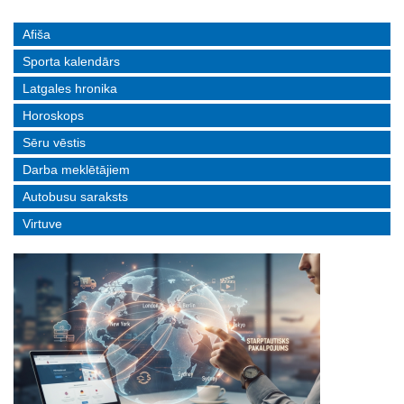
Afiša
Sporta kalendārs
Latgales hronika
Horoskops
Sēru vēstis
Darba meklētājiem
Autobusu saraksts
Virtuve