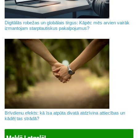
Digitālās robežas un globālais tirgus: Kāpēc mēs arvien vairāk
izmantojam starptautiskus pakalpojumus?
Brīvdienu efekts: kā īsa atpūta divatā atdzīvina attiecības un
kādēļ tas strādā?