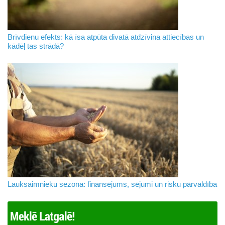
Brīvdienu efekts: kā īsa atpūta divatā atdzīvina attiecības un
kādēļ tas strādā?
Lauksaimnieku sezona: finansējums, sējumi un risku pārvaldība