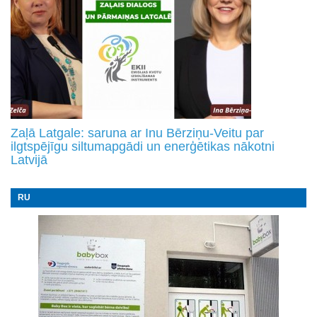
Zaļā Latgale: saruna ar Inu Bērziņu-Veitu par
ilgtspējīgu siltumapgādi un enerģētikas nākotni
Latvijā
RU