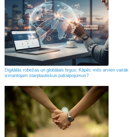
Digitālās robežas un globālais tirgus: Kāpēc mēs arvien vairāk
izmantojam starptautiskus pakalpojumus?