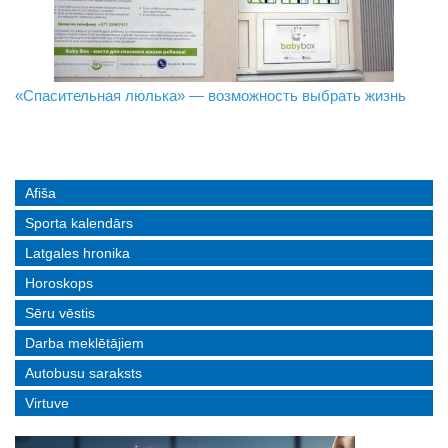
«Спасительная люлька» — возможность выбрать жизнь
В Даугавпилсе определили сильнейших в пляжном
Новое поколение пограничников: Даугавпилсское
волейболе
управление пополнили молодые специалисты
Afiša
Sporta kalendārs
Latgales hronika
Horoskops
Sēru vēstis
Darba meklētājiem
Autobusu saraksts
Virtuve