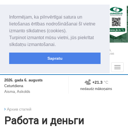
Informējam, ka pilnvērtīgai satura un
lietošanas ērtības nodrošināšanai šī vietne
izmanto sīkdatnes (cookies).
Turpinot izmantot mūsu vietni, jūs piekrītat
sīkdatņu izmantošanai.
„Latgales Laiks” iznāk latviešu un krievu valodās visā Dienvidlatgalē un Sēlijā,
„Latgales Laiks” latviešu valodā aptver Daugavpils valstspilsētu, Augšdaugavas
novadu un apkārtējos novadus un pilsētas.
Sapratu
Sadaļas
Navig
2026. gada 6. augusts
+21.3
°C
Ceturtdiena
nedaudz mākoņains
Aisma, Askolds
Архив статей
Работа и деньги