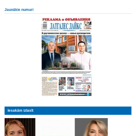
Jaunākie numuri
Iesakām izlasīt