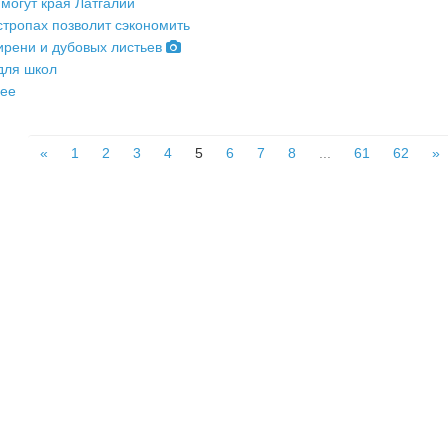
 могут края Латгалии
стропах позволит сэкономить
ирени и дубовых листьев
для школ
лее
«
1
2
3
4
5
6
7
8
...
61
62
»