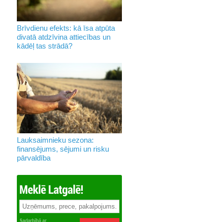
Brīvdienu efekts: kā īsa atpūta
divatā atdzīvina attiecības un
kādēļ tas strādā?
Lauksaimnieku sezona:
finansējums, sējumi un risku
pārvaldība