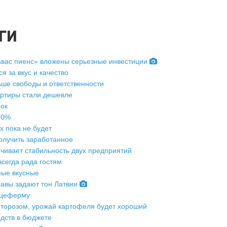
ги
авас пиенс» вложены серьезные инвестиции
я за вкус и качество
ьше свободы и ответственности
артиры стали дешевле
нок
30%
 пока не будет
олучить заработанное
чивает стабильность двух предприятий
сегда рада гостям
мые вкусные
лавы задают тон Латвии
ицеферму
фторозом, урожай картофеля будет хороший
дств в бюджете