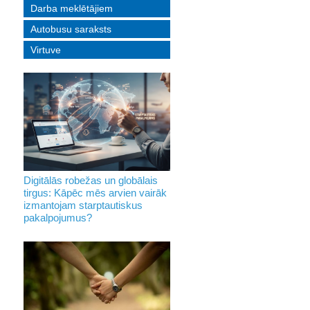
Darba meklētājiem
Autobusu saraksts
Virtuve
Digitālās robežas un globālais
tirgus: Kāpēc mēs arvien vairāk
izmantojam starptautiskus
pakalpojumus?