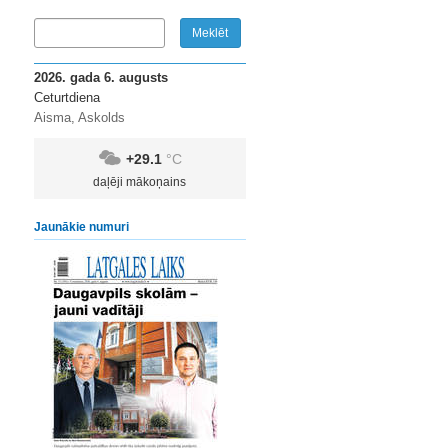
2026. gada 6. augusts
Ceturtdiena
Aisma, Askolds
+29.1
°C
daļēji mākoņains
Jaunākie numuri