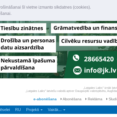
rošināšanai šī vietne izmanto sīkdatnes (cookies).
ošanai.
„Latgales Laiks” iznāk latv
„Latgales Laiks” latviešu valodā aptver Daugavpils valstspilsētu, Augš
e-abonēšana
Abonēšana
Reklāma
Sludi
ēselei
RU
Projekti
Vairāk...