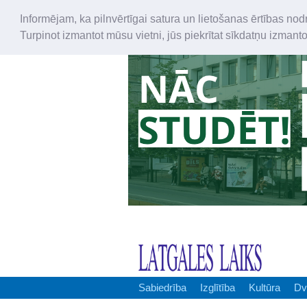
Informējam, ka pilnvērtīgai satura un lietošanas ērtības nod
Turpinot izmantot mūsu vietni, jūs piekrītat sīkdatņu izmant
Sabiedrība
Izglītība
Kultūra
Dv