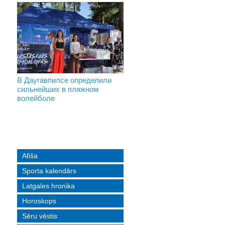
«Спасительная люлька» —
В Даугавпилсе определили
Новое поколение
возможность выбрать жизнь
сильнейших в пляжном
пограничников:
волейболе
Даугавпилсское управление
пополнили молодые
специалисты
Afiša
Sporta kalendārs
Latgales hronika
Horoskops
Sēru vēstis