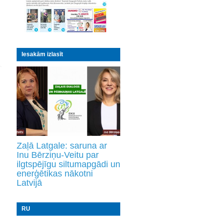
Iesakām izlasīt
Zaļā Latgale: saruna ar
Inu Bērziņu-Veitu par
ilgtspējīgu siltumapgādi un
enerģētikas nākotni
Latvijā
RU