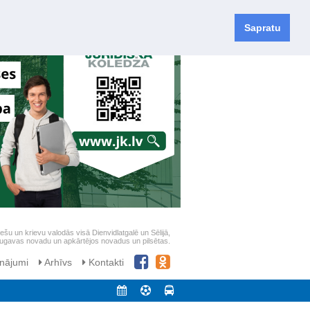
Sapratu
iešu un krievu valodās visā Dienvidlatgalē un Sēlijā,
daugavas novadu un apkārtējos novadus un pilsētas.
nājumi
Arhīvs
Kontakti