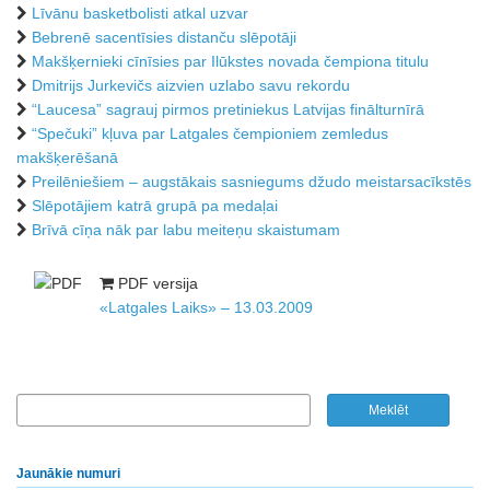
Līvānu basketbolisti atkal uzvar
Bebrenē sacentīsies distanču slēpotāji
Makšķernieki cīnīsies par Ilūkstes novada čempiona titulu
Dmitrijs Jurkevičs aizvien uzlabo savu rekordu
“Laucesa” sagrauj pirmos pretiniekus Latvijas finālturnīrā
“Spečuki” kļuva par Latgales čempioniem zemledus
makšķerēšanā
Preilēniešiem – augstākais sasniegums džudo meistarsacīkstēs
Slēpotājiem katrā grupā pa medaļai
Brīvā cīņa nāk par labu meiteņu skaistumam
PDF versija
«Latgales Laiks» – 13.03.2009
Jaunākie numuri