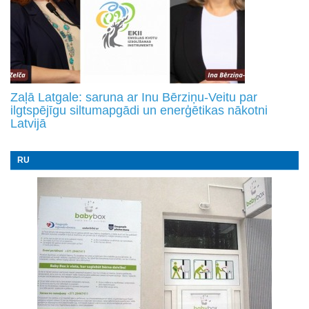
Zaļā Latgale: saruna ar Inu Bērziņu-Veitu par
ilgtspējīgu siltumapgādi un enerģētikas nākotni
Latvijā
RU