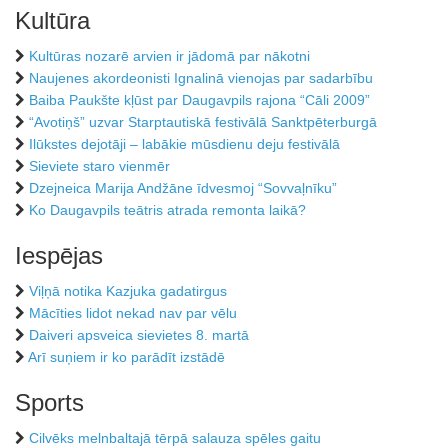
Kultūra
Kultūras nozarē arvien ir jādomā par nākotni
Naujenes akordeonisti Ignalinā vienojas par sadarbību
Baiba Paukšte kļūst par Daugavpils rajona “Cāli 2009”
“Avotiņš” uzvar Starptautiskā festivālā Sanktpēterburgā
Ilūkstes dejotāji – labākie mūsdienu deju festivālā
Sieviete staro vienmēr
Dzejneica Marija Andžāne īdvesmoj “Sovvaļnīku”
Ko Daugavpils teātris atrada remonta laikā?
Iespējas
Viļņā notika Kazjuka gadatirgus
Mācīties lidot nekad nav par vēlu
Daiveri apsveica sievietes 8. martā
Arī suņiem ir ko parādīt izstādē
Sports
Cilvēks melnbaltajā tērpā salauza spēles gaitu