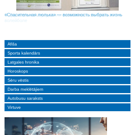
«Спасительная люлька» — возможность выбрать жизнь
В Даугавпилсе определили сильнейших в пляжном
Новое поколение пограничников: Даугавпилсское
волейболе
управление пополнили молодые специалисты
Afiša
Sporta kalendārs
Latgales hronika
Horoskops
Sēru vēstis
Darba meklētājiem
Autobusu saraksts
Virtuve