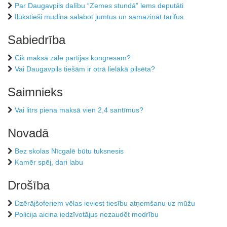
Par Daugavpils dalību “Zemes stundā” lems deputāti
Ilūkstieši mudina salabot jumtus un samazināt tarifus
Sabiedrība
Cik maksā zāle partijas kongresam?
Vai Daugavpils tiešām ir otrā lielākā pilsēta?
Saimnieks
Vai litrs piena maksā vien 2,4 santīmus?
Novadā
Bez skolas Nīcgalē būtu tuksnesis
Kamēr spēj, dari labu
Drošība
Dzērājšoferiem vēlas ieviest tiesību atņemšanu uz mūžu
Policija aicina iedzīvotājus nezaudēt modrību