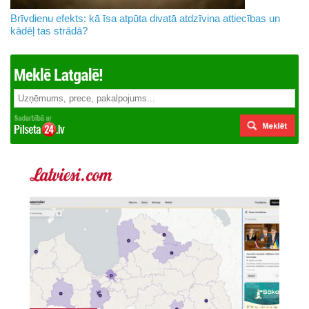
Brīvdienu efekts: kā īsa atpūta divatā atdzīvina attiecības un
kādēļ tas strādā?