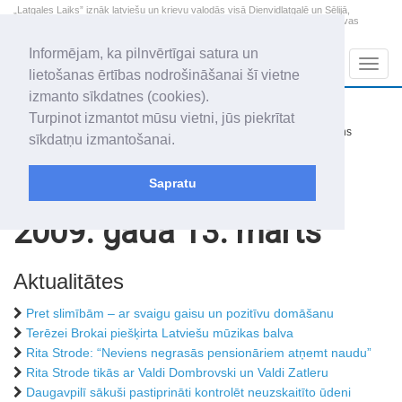
„Latgales Laiks” iznāk latviešu un krievu valodās visā Dienvidlatgalē un Sēlijā,
„Latgales Laiks” latviešu valodā aptver Daugavpils valstspilsētu, Augšdaugavas
novadu un apkārtējos novadus un pilsētas.
Informējam, ka pilnvērtīgai satura un
Sadaļas
Navig
lietošanas ērtības nodrošināšanai šī vietne
izmanto sīkdatnes (cookies).
2026. gada 7. augusts
+18.6
°C
Turpinot izmantot mūsu vietni, jūs piekrītat
Piektdiena
nedaudz mākoņains
sīkdatņu izmantošanai.
Alfrēds, Fredis, Madars
Sapratu
Rakstu arhīvs
2009
2009. gada 13. marts
Aktualitātes
Pret slimībām – ar svaigu gaisu un pozitīvu domāšanu
Terēzei Brokai piešķirta Latviešu mūzikas balva
Rita Strode: “Neviens negrasās pensionāriem atņemt naudu”
Rita Strode tikās ar Valdi Dombrovski un Valdi Zatleru
Daugavpilī sākuši pastiprināti kontrolēt neuzskaitīto ūdeni