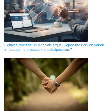
Digitālās robežas un globālais tirgus: Kāpēc mēs arvien vairāk
izmantojam starptautiskus pakalpojumus?