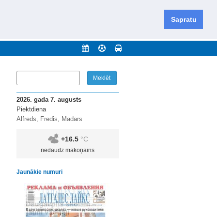
iešu un krievu valodās visā Dienvidlatgalē un Sēlijā,
daugavas novadu un apkārtējos novadus un pilsētas.
Sapratu
nājumi
Arhīvs
Kontakti
2026. gada 7. augusts
Piektdiena
Alfrēds, Fredis, Madars
+16.5
°C
nedaudz mākoņains
Jaunākie numuri