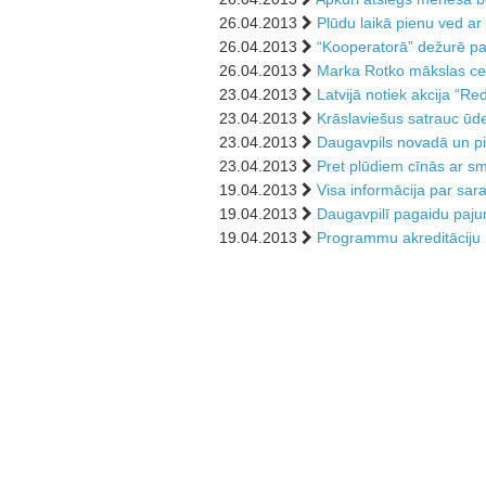
26.04.2013
Plūdu laikā pienu ved ar 
26.04.2013
“Kooperatorā” dežurē pa
26.04.2013
Marka Rotko mākslas cen
23.04.2013
Latvijā notiek akcija “Re
23.04.2013
Krāslaviešus satrauc ūde
23.04.2013
Daugavpils novadā un pil
23.04.2013
Pret plūdiem cīnās ar sm
19.04.2013
Visa informācija par sar
19.04.2013
Daugavpilī pagaidu paju
19.04.2013
Programmu akreditāciju ir