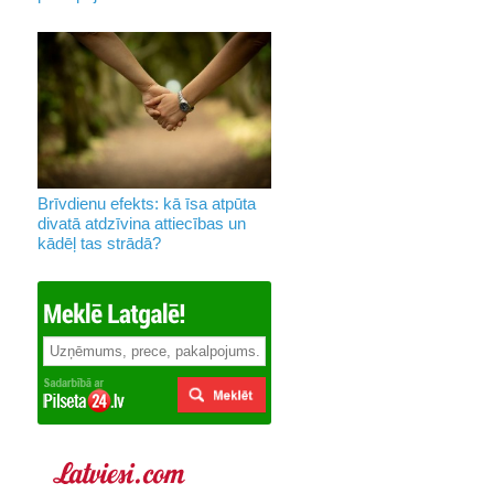
Brīvdienu efekts: kā īsa atpūta
divatā atdzīvina attiecības un
kādēļ tas strādā?