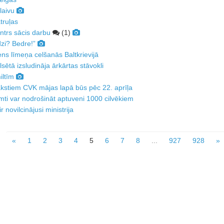
laivu
truļas
trs sācis darbu
(1)
dzi? Bedre!”
ns līmeņa celšanās Baltkrievijā
sētā izsludināja ārkārtas stāvokli
iltīm
akstiem CVK mājas lapā būs pēc 22. aprīļa
mti var nodrošināt aptuveni 1000 cilvēkiem
 novilcinājusi ministrija
«
1
2
3
4
5
6
7
8
...
927
928
»