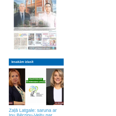
Iesakām izlasīt
Zaļā Latgale: saruna ar
Inu Bērziņu-Veitu par