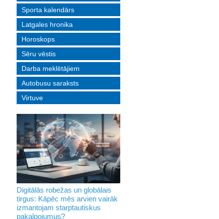
Sporta kalendārs
Latgales hronika
Horoskops
Sēru vēstis
Darba meklētājiem
Autobusu saraksts
Virtuve
Digitālās robežas un globālais
tirgus: Kāpēc mēs arvien vairāk
izmantojam starptautiskus
pakalpojumus?