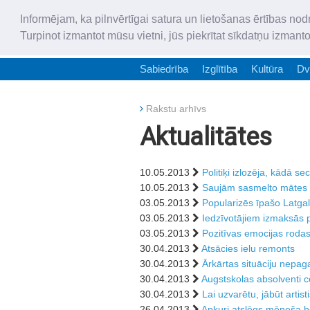
Informējam, ka pilnvērtīgai satura un lietošanas ērtības nod
Turpinot izmantot mūsu vietni, jūs piekrītat sīkdatņu izmant
Sabiedrība
Izglītība
Kultūra
Dv
Rakstu arhīvs
Aktualitātes
10.05.2013
Politiķi izlozēja, kādā s
10.05.2013
Saujām sasmelto mātes 
03.05.2013
Popularizēs īpašo Latga
03.05.2013
Iedzīvotājiem izmaksās 
03.05.2013
Pozitīvas emocijas roda
30.04.2013
Atsācies ielu remonts
30.04.2013
Ārkārtas situāciju nepag
30.04.2013
Augstskolas absolventi c
30.04.2013
Lai uzvarētu, jābūt artis
26.04.2013
Apkuri atslēgs mēneša b