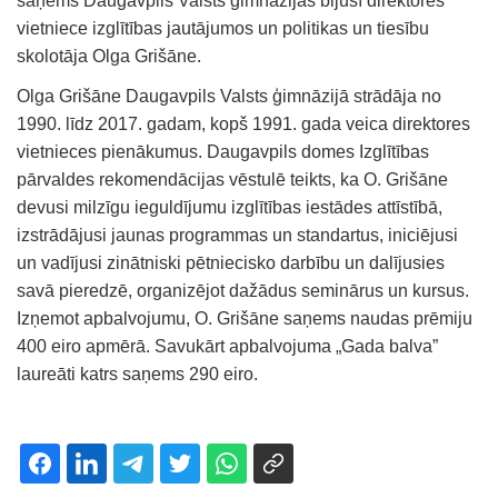
saņems Daugavpils Valsts ģimnāzijas bijusī direktores
vietniece izglītības jautājumos un politikas un tiesību
skolotāja Olga Grišāne.
Olga Grišāne Daugavpils Valsts ģimnāzijā strādāja no
1990. līdz 2017. gadam, kopš 1991. gada veica direktores
vietnieces pienākumus. Daugavpils domes Izglītības
pārvaldes rekomendācijas vēstulē teikts, ka O. Grišāne
devusi milzīgu ieguldījumu izglītības iestādes attīstībā,
izstrādājusi jaunas programmas un standartus, iniciējusi
un vadījusi zinātniski pētniecisko darbību un dalījusies
savā pieredzē, organizējot dažādus seminārus un kursus.
Izņemot apbalvojumu, O. Grišāne saņems naudas prēmiju
400 eiro apmērā. Savukārt apbalvojuma „Gada balva”
laureāti katrs saņems 290 eiro.