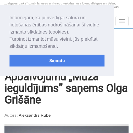
„Latgales Laiks” iznāk latviešu un krievu valodās visā Dienvidlatgalē un Sēlijā,
„Latgales Laiks” latviešu valodā aptver Daugavpils valstspilsētu, Augšdaugavas
novadu un apkārtējos novadus un pilsētas.
Informējam, ka pilnvērtīgai satura un
Sadaļas
Navig
lietošanas ērtības nodrošināšanai šī vietne
izmanto sīkdatnes (cookies).
2026. gada 9. augusts
+15.2
°C
Turpinot izmantot mūsu vietni, jūs piekrītat
Svētdiena
skaidrs laiks
sīkdatņu izmantošanai.
Genovefa, Genoveva, Madara
Sapratu
Raksti
Sabiedrība
Apbalvojumu „Mūža
ieguldījums” saņems Olga
Grišāne
Autors:
Aleksandrs Rube