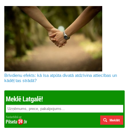
Brīvdienu efekts: kā īsa atpūta divatā atdzīvina attiecības un
kādēļ tas strādā?