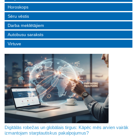
Horoskops
Sēru vēstis
Darba meklētājiem
Autobusu saraksts
Virtuve
Digitālās robežas un globālais tirgus: Kāpēc mēs arvien vairāk
izmantojam starptautiskus pakalpojumus?