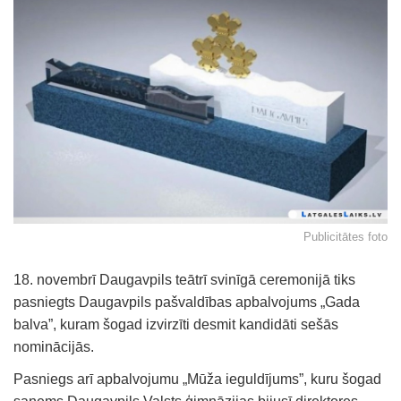
Publicitātes foto
18. novembrī Daugavpils teātrī svinīgā ceremonijā tiks
pasniegts Daugavpils pašvaldības apbalvojums „Gada
balva”, kuram šogad izvirzīti desmit kandidāti sešās
nominācijās.
Pasniegs arī apbalvojumu „Mūža ieguldījums”, kuru šogad