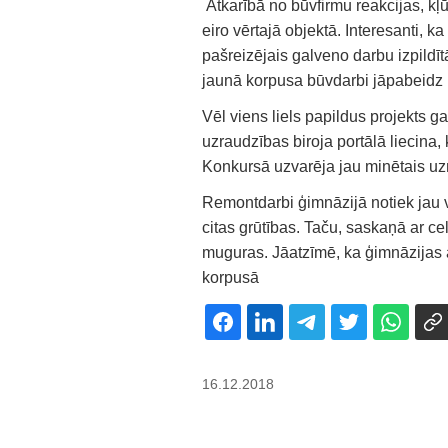
Atkarībā no būvfirmu reakcijas, kļū
eiro vērtajā objektā. Interesanti, 
pašreizējais galveno darbu izpildī
jaunā korpusa būvdarbi jāpabeidz 
Vēl viens liels papildus projekts 
uzraudzības biroja portālā liecina
Konkursā uzvarēja jau minētais u
Remontdarbi ģimnāzijā notiek jau v
citas grūtības. Taču, saskaņā ar cel
muguras. Jāatzīmē, ka ģimnāzijas
korpusā
16.12.2018