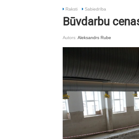
Raksti
Sabiedrība
Būvdarbu cenas 
Autors:
Aleksandrs Rube