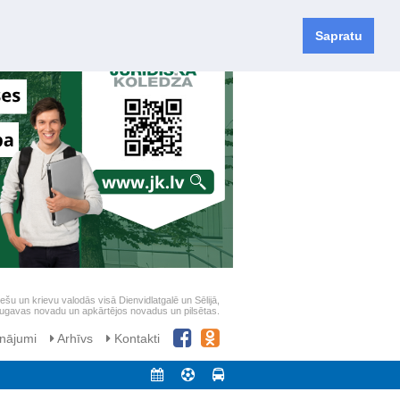
Sapratu
iešu un krievu valodās visā Dienvidlatgalē un Sēlijā,
daugavas novadu un apkārtējos novadus un pilsētas.
nājumi
Arhīvs
Kontakti