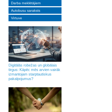
Darba meklētājiem
Autobusu saraksts
Virtuve
Digitālās robežas un globālais
tirgus: Kāpēc mēs arvien vairāk
izmantojam starptautiskus
pakalpojumus?