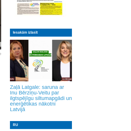
Iesakām izlasīt
e
Zaļā Latgale: saruna ar
Inu Bērziņu-Veitu par
ilgtspējīgu siltumapgādi un
enerģētikas nākotni
Latvijā
RU