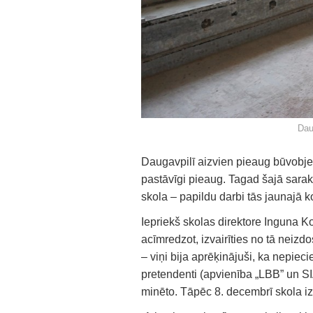
Dau
Daugavpilī aizvien pieaug būvobjek
pastāvīgi pieaug. Tagad šajā sarak
skola – papildu darbi tās jaunajā k
Iepriekš skolas direktore Inguna 
acīmredzot, izvairīties no tā neizd
– viņi bija aprēķinājuši, ka nepie
pretendenti (apvienība „LBB” un S
minēto. Tāpēc 8. decembrī skola iz