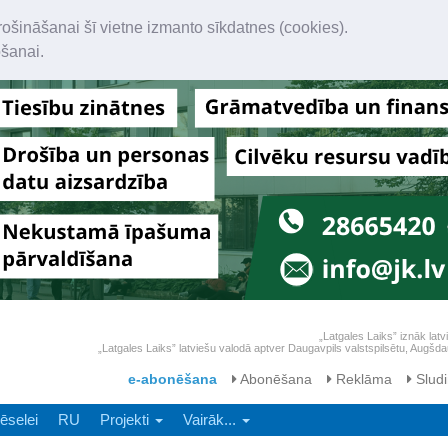
rošināšanai šī vietne izmanto sīkdatnes (cookies).
ošanai.
„Latgales Laiks” iznāk latv
„Latgales Laiks” latviešu valodā aptver Daugavpils valstspilsētu, Augš
e-abonēšana
Abonēšana
Reklāma
Sludi
ēselei
RU
Projekti
Vairāk...