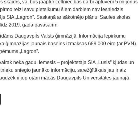
s skaidrs, vai būs jāaptur celtniecības darbi aptuveni 5 miljonus
ka pirmo reizi savu pieteikumu šiem darbiem nav iesniedzis
tājs SIA „Lagron”. Saskaņā ar sākotnējo plānu, Saules skolas
līdz 2019. gada pavasarim.
gaidāms Daugavpils Valsts ģimnāzijā. Informācija Iepirkumu
, ka ģimnāzijas jaunais baseins izmaksās 689 000 eiro (ar PVN).
zņēmums „Lagron”.
airāk nekā gadu. Iemesls – projektētāja SIA „Lūsis” kļūdas un
tnieku sniegto jaunāko informāciju, sarežģītākais jau ir aiz
 audzēkņi joprojām mācās Daugavpils Universitātes jaunajā