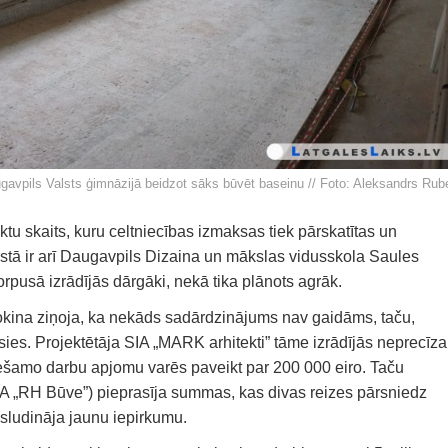
gavpils Valsts ģimnāzijā beidzot sāks būvēt baseinu // Foto: Aleksandrs Rub
tu skaits, kuru celtniecības izmaksas tiek pārskatītas un
stā ir arī Daugavpils Dizaina un mākslas vidusskola Saules
orpusā izrādījās dārgāki, nekā tika plānots agrāk.
Kokina ziņoja, ka nekāds sadārdzinājums nav gaidāms, taču,
osies. Projektētāja SIA „MARK arhitekti” tāme izrādījās neprecīza
ciešamo darbu apjomu varēs paveikt par 200 000 eiro. Taču
IA „RH Būve”) pieprasīja summas, kas divas reizes pārsniedz
sludināja jaunu iepirkumu.