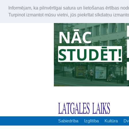
Informējam, ka pilnvērtīgai satura un lietošanas ērtības nod
Turpinot izmantot mūsu vietni, jūs piekrītat sīkdatņu izmant
Sabiedrība
Izglītība
Kultūra
Dv