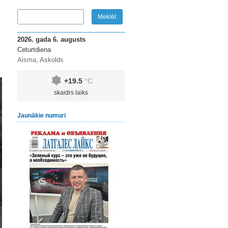
2026. gada 6. augusts
Ceturtdiena
Aisma, Askolds
+19.5
°C
skaidrs laiks
Jaunākie numuri