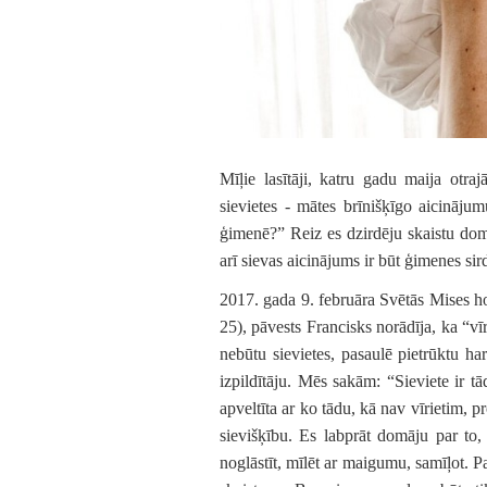
Mīļie lasītāji, katru gadu maija ot
sievietes - mātes brīnišķīgo aicinājum
ģimenē?” Reiz es dzirdēju skaistu domu
arī sievas aicinājums ir būt ģimenes sird
2017. gada 9. februāra Svētās Mises ho
25), pāvests Francisks norādīja, ka “vīr
nebūtu sievietes, pasaulē pietrūktu ha
izpildītāju. Mēs sakām: “Sieviete ir tād
apveltīta ar ko tādu, kā nav vīrietim, p
sievišķību. Es labprāt domāju par to
noglāstīt, mīlēt ar maigumu, samīļot. Pa