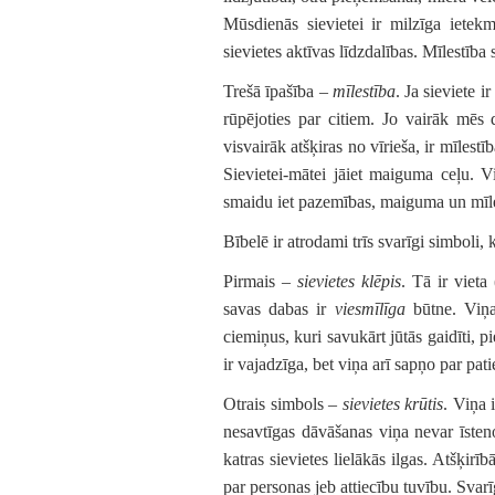
Mūsdienās sievietei ir milzīga iete
sievietes aktīvas līdzdalības. Mīlestība 
Trešā īpašība –
mīlestība
. Ja sieviete i
rūpējoties par citiem. Jo vairāk mēs 
visvairāk atšķiras no vīrieša, ir mīlest
Sievietei-mātei jāiet maiguma ceļu. Vi
smaidu iet pazemības, maiguma un mīle
Bībelē ir atrodami trīs svarīgi simboli, k
Pirmais –
sievietes klēpis
. Tā ir vieta
savas dabas ir
viesmīlīga
būtne. Viņa 
ciemiņus, kuri savukārt jūtās gaidīti, p
ir vajadzīga, bet viņa arī sapņo par pat
Otrais simbols –
sievietes krūtis
. Viņa 
nesavtīgas dāvāšanas viņa nevar īsten
katras sievietes lielākās ilgas. Atšķirī
par personas jeb attiecību tuvību. Svar