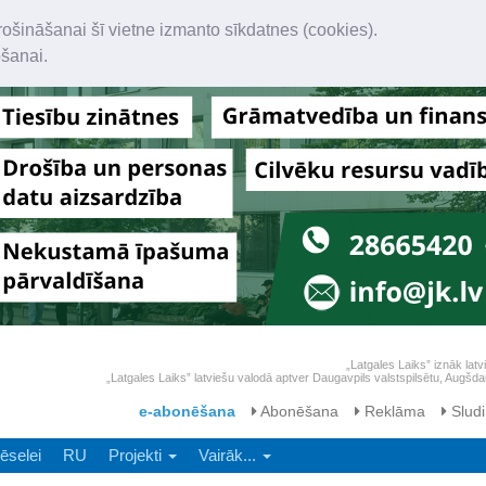
rošināšanai šī vietne izmanto sīkdatnes (cookies).
ošanai.
„Latgales Laiks” iznāk latv
„Latgales Laiks” latviešu valodā aptver Daugavpils valstspilsētu, Augš
e-abonēšana
Abonēšana
Reklāma
Sludi
ēselei
RU
Projekti
Vairāk...