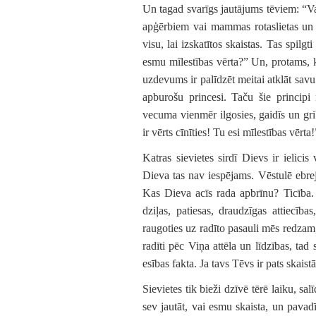
Un tagad svarīgs jautājums tēviem: “Va
apģērbiem vai mammas rotaslietas un v
visu, lai izskatītos skaistas. Tas spilg
esmu mīlestības vērta?” Un, protams, k
uzdevums ir palīdzēt meitai atklāt savu
apburošu princesi. Taču šie princip
vecuma vienmēr ilgosies, gaidīs un gri
ir vērts cīnīties! Tu esi mīlestības vērta!
Katras sievietes sirdī Dievs ir ielicis
Dieva tas nav iespējams. Vēstulē ebrej
Kas Dieva acīs rada apbrīnu? Ticība.
dziļas, patiesas, draudzīgas attiecīb
raugoties uz radīto pasauli mēs redzam,
radīti pēc Viņa attēla un līdzības, tad
esības fakta. Ja tavs Tēvs ir pats skaist
Sievietes tik bieži dzīvē tērē laiku, sa
sev jautāt, vai esmu skaista, un pavadī