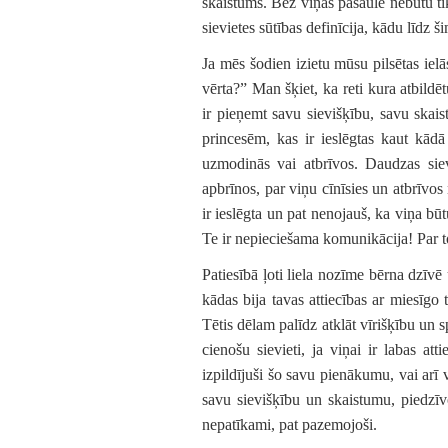
skaistums. Bez viņas pasaule nebūtu tik
sievietes sūtības definīcija, kādu līdz 
Ja mēs šodien izietu mūsu pilsētas ielā
vērta?” Man šķiet, ka reti kura atbildē
ir pieņemt savu sievišķību, savu skaist
princesēm, kas ir ieslēgtas kaut kādā
uzmodinās vai atbrīvos. Daudzas sievie
apbrīnos, par viņu cīnīsies un atbrīvos 
ir ieslēgta un pat nenojauš, ka viņa būt
Te ir nepieciešama komunikācija! Par to 
Patiesībā ļoti liela nozīme bērna dzīvē
kādas bija tavas attiecības ar miesīgo 
Tētis dēlam palīdz atklāt vīrišķību un 
cienošu sievieti, ja viņai ir labas att
izpildījuši šo savu pienākumu, vai arī v
savu sievišķību un skaistumu, piedzīvo
nepatīkami, pat pazemojoši.