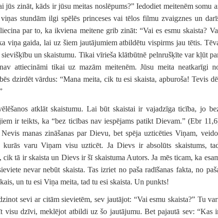
i jūs zināt, kāds ir jūsu meitas noslēpums?” Iedodiet meitenēm somu a
iņas stundām ilgi spēlēs princeses vai tēlos filmu zvaigznes un darī
ti liecina par to, ka ikviena meitene grib zināt: “Vai es esmu skaista? Va
a viņa gaida, lai uz šiem jautājumiem atbildētu vispirms jau tētis. Tēv
 sievišķību un skaistumu. Tikai vīrieša klātbūtnē pelnrušķīte var kļūt pa
i nav attiecināmi tikai uz mazām meitenēm. Jūsu meita neatkarīgi n
bēs dzirdēt vārdus: “Mana meita, cik tu esi skaista, apburoša! Tevis dē
”
 vēlēšanos atklāt skaistumu. Lai būt skaistai ir vajadzīga ticība, jo be
iem ir teikts, ka “bez ticības nav iespējams patikt Dievam.” (Ebr 11,6
 Nevis manas zināšanas par Dievu, bet spēja uzticēties Viņam, veido
as, kurās varu Viņam visu uzticēt. Ja Dievs ir absolūts skaistums, ta
 cik tā ir skaista un Dievs ir šī skaistuma Autors. Ja mēs ticam, ka esa
 sieviete nevar nebūt skaista. Tas izriet no paša radīšanas fakta, no paš
ākais, un tu esi Viņa meita, tad tu esi skaista. Un punkts!
līdzinot sevi ar citām sievietēm, sev jautājot: “Vai esmu skaista?” Tu var
t visu dzīvi, meklējot atbildi uz šo jautājumu. Bet pajautā sev: “Kas i