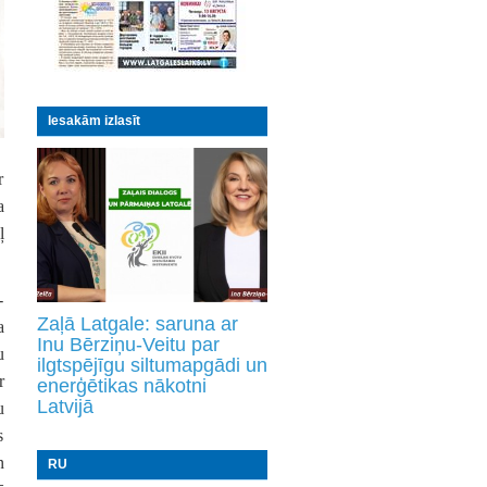
Iesakām izlasīt
r
a
ļ
-
Zaļā Latgale: saruna ar
a
Inu Bērziņu-Veitu par
u
ilgtspējīgu siltumapgādi un
r
enerģētikas nākotni
Latvijā
u
s
n
RU