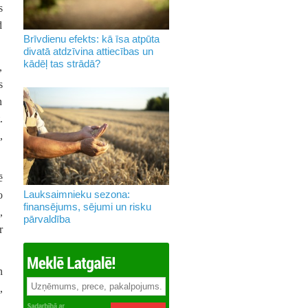
s
d
Brīvdienu efekts: kā īsa atpūta
divatā atdzīvina attiecības un
kādēļ tas strādā?
,
s
n
.
,
ē
Lauksaimnieku sezona:
o
finansējums, sējumi un risku
,
pārvaldība
r
n
,
.