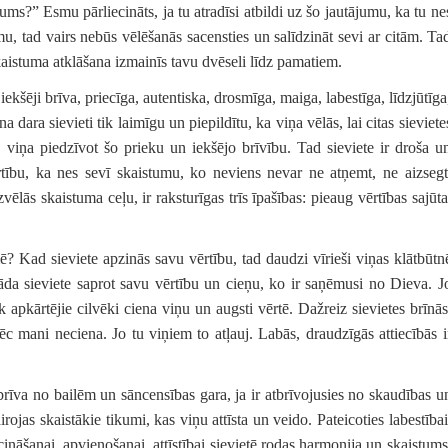
ums?” Esmu pārliecināts, ja tu atradīsi atbildi uz šo jautājumu, ka tu ne
u, tad vairs nebūs vēlēšanās sacensties un salīdzināt sevi ar citām. Ta
skaistuma atklāšana izmainīs tavu dvēseli līdz pamatiem.
iekšēji brīva, priecīga, autentiska, drosmīga, maiga, labestīga, līdzjūtīga
a dara sievieti tik laimīgu un piepildītu, ka viņa vēlās, lai citas sieviete
ā viņa piedzīvot šo prieku un iekšējo brīvību. Tad sieviete ir droša u
ērtību, ka nes sevī skaistumu, ko neviens nevar ne atņemt, ne aizsegt
zvēlās skaistuma ceļu, ir raksturīgas trīs īpašības: pieaug vērtības sajūta
ē? Kad sieviete apzinās savu vērtību, tad daudzi vīrieši viņas klātbūtn
āda sieviete saprot savu vērtību un cieņu, ko ir saņēmusi no Dieva. J
āk apkārtējie cilvēki ciena viņu un augsti vērtē. Dažreiz sievietes brīnās
c mani neciena. Jo tu viņiem to atļauj. Labās, draudzīgās attiecībās i
r brīva no bailēm un sāncensības gara, ja ir atbrīvojusies no skaudības u
irojas skaistākie tikumi, kas viņu attīsta un veido. Pateicoties labestībai
cināšanai, apvienošanai, attīstībai sievietē rodas harmonija un skaistums