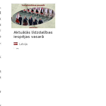
,
I
a
u
r
o
,
s
m
s
r
i