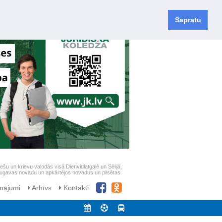
Sapratu
iešu un krievu valodās visā Dienvidlatgalē un Sēlijā,
daugavas novadu un apkārtējos novadus un pilsētas.
nājumi
Arhīvs
Kontakti