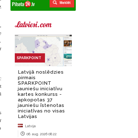
z
,
e
.
r
c
t
ā
s
r
o