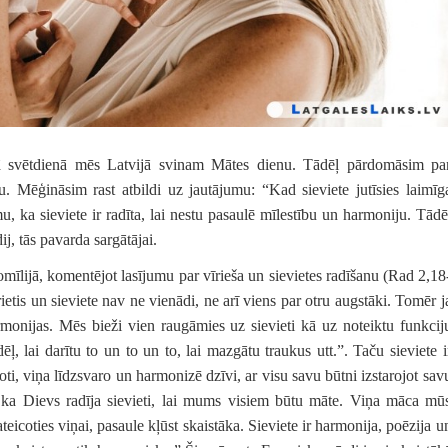
rajā svētdienā mēs Latvijā svinam Mātes dienu. Tādēļ pārdomāsim pa
u. Mēģināsim rast atbildi uz jautājumu: “Kad sieviete jutīsies laimīg
, ka sieviete ir radīta, lai nestu pasaulē mīlestību un harmoniju. Tādē
ij, tās pavarda sargātājai.
mīlijā, komentējot lasījumu par vīrieša un sievietes radīšanu (Rad 2,18
ietis un sieviete nav ne vienādi, ne arī viens par otru augstāki. Tomēr j
rmonijas. Mēs bieži vien raugāmies uz sievieti kā uz noteiktu funkcij
ēļ, lai darītu to un to un to, lai mazgātu traukus utt.”. Taču sieviete i
roti, viņa līdzsvaro un harmonizē dzīvi, ar visu savu būtni izstarojot sav
, ka Dievs radīja sievieti, lai mums visiem būtu māte. Viņa māca mū
teicoties viņai, pasaule kļūst skaistāka. Sieviete ir harmonija, poēzija u