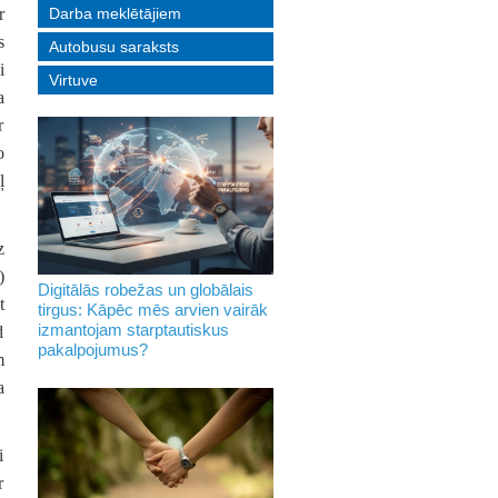
r
Darba meklētājiem
s
Autobusu saraksts
i
Virtuve
a
r
o
ļ
z
)
Digitālās robežas un globālais
t
tirgus: Kāpēc mēs arvien vairāk
izmantojam starptautiskus
d
pakalpojumus?
m
a
i
r