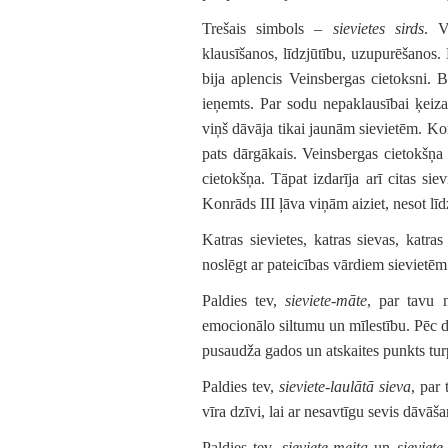
Trešais simbols –
sievietes sirds
. V
klausīšanos, līdzjūtību, uzupurēšanos.
bija aplencis Veinsbergas cietoksni. B
ieņemts. Par sodu nepaklausībai ķeizar
viņš dāvāja tikai jaunām sievietēm. Kon
pats dārgākais. Veinsbergas cietokšņ
cietokšņa. Tāpat izdarīja arī citas sie
Konrāds III ļāva viņām aiziet, nesot līd
Katras sievietes, katras sievas, katr
noslēgt ar pateicības vārdiem sievietēm
Paldies tev,
sieviete-māte
,
par tavu 
emocionālo siltumu un mīlestību. Pēc d
pusaudža gados un atskaites punkts tu
Paldies tev,
sieviete-laulātā sieva
, par
vīra dzīvi, lai ar nesavtīgu sevis dāvā
Paldies tev,
sieviete-meita
un
sieviet