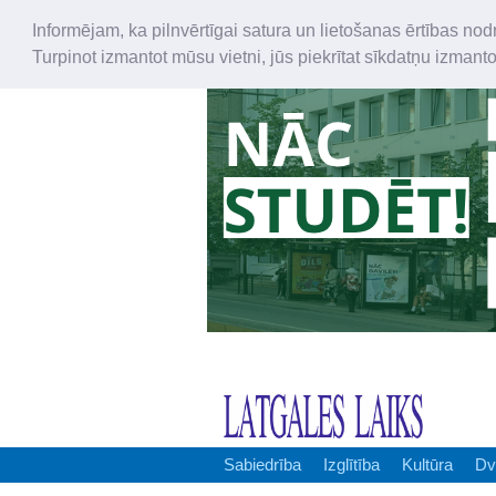
Informējam, ka pilnvērtīgai satura un lietošanas ērtības nod
Turpinot izmantot mūsu vietni, jūs piekrītat sīkdatņu izmant
Sabiedrība
Izglītība
Kultūra
Dv