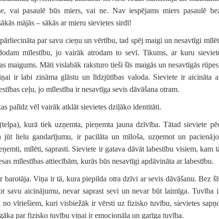
kme, vai pasaulē būs miers, vai ne. Nav iespējams miers pasaulē be
sākās mājās – sākās ar mieru sievietes sirdī!
r pārliecināta par savu cieņu un vērtību, tad spēj maigi un nesavtīgi mīlēt
dodam mīlestību, jo vairāk atrodam to sevī. Tikums, ar kuru sieviet
ības maigums. Māti vislabāk raksturo tieši šīs maigās un nesavtīgās rūpes
ņai ir labi zināma glāstu un līdzjūtības valoda. Sieviete ir aicināta a
stības ceļu, jo m
īlestība ir nesavtīga sevis dāvāšana otram.
as palīdz vēl vairāk atklāt sievietes dziļāko identitāti.
 (telpa), kurā tiek uzņemta, pieņemta jauna dzīvība. Tātad sieviete pē
jūt lielu gandarījumu, ir pacilāta un mīloša, uzņemot un pacienājo
ieņemti, mīlēti, saprasti. Sieviete ir gatava dāvāt labestību visiem, kam t
iesas mīlestības attiecībām, kurās būs nesavtīgi apdāvināta ar labestību.
ir barotāja. Viņa ir tā, kura piepilda otra dzīvi ar sevis dāvāšanu.
Bez šī
ot savu aicinājumu, nevar saprast sevi un nevar būt laimīga.
Tuvība i
bā no vīriešiem, kuri visbiežāk ir vērsti uz fizisko tuvību, sievietes sapņ
īgāka par fizisko tuvību viņai ir emocionāla un garīga tuvība.