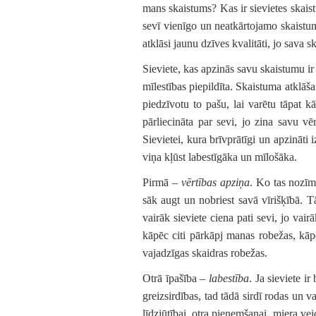
mans skaistums? Kas ir sievietes skaist
sevī vienīgo un neatkārtojamo skaistum
atklāsi jaunu dzīves kvalitāti, jo sava 
Sieviete, kas apzinās savu skaistumu ir 
mīlestības piepildīta. Skaistuma atklāšan
piedzīvotu to pašu, lai varētu tāpat k
pārliecināta par sevi, jo zina savu v
Sievietei, kura brīvprātīgi un apzināti i
viņa kļūst labestīgāka un mīlošāka.
Pirmā –
vērtības apziņa
. Ko tas nozīm
sāk augt un nobriest savā vīrišķībā. T
vairāk sieviete ciena pati sevi, jo vair
kāpēc citi pārkāpj manas robežas, kāpē
vajadzīgas skaidras robežas.
Otrā īpašība –
labestība
. Ja sieviete i
greizsirdības, tad tādā sirdī rodas un va
līdzjūtībai, otra pieņemšanai, miera vei