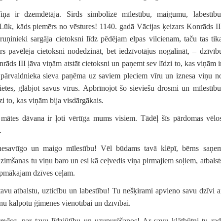
iņa ir dzemdētāja. Sirds simbolizē mīlestību, maigumu, labestību
 Lūk, kāds piemērs no vēstures! 1140. gadā Vācijas ķeizars Konrāds II
ruņinieki sargāja cietoksni līdz pēdējam elpas vilcienam, taču tas tik
s pavēlēja cietoksni nodedzināt, bet iedzīvotājus nogalināt, – dzīvīb
rāds III ļāva viņām atstāt cietoksni un paņemt sev līdzi to, kas viņām i
a pārvaldnieka sieva paņēma uz saviem pleciem vīru un iznesa viņu n
vietes, glābjot savus vīrus. Apbrīnojot šo sieviešu drosmi un mīlestību
zi to, kas viņām bija visdārgākais.
as mātes dāvana ir ļoti vērtīga mums visiem. Tādēļ šīs pārdomas vēlo
.
nesavtīgo un maigo mīlestību!
Vēl būdams tavā klēpī, bērns saņe
zimšanas tu viņu baro un esi kā ceļvedis viņa pirmajiem soļiem, atbalst
rpmākajam dzīves ceļam.
 tavu atbalstu, uzticību un labestību! Tu nešķirami apvieno savu dzīvi a
šanu kalpotu ģimenes vienotībai un dzīvībai.
e-māsa
, par tavu līdzjūtību un uzupurēšanos! Ar savu klātbūtni tu rad