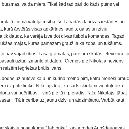
s burzmas, valda miers. Tikai šad tad pārlido kāds putns vai
zimtajā ciemā valdīja rosība, šeit atradās daudzas iestādes un
a, kurā ārstējās visas apkārtnes ļaudis, gaļas un zivju
ja tik daudz, ka varēja izveidot divas futbola komandas. Tagad
, tukšas ​​mājas, kuras pamazām grauž laika zobs, un tukšums.
 jo nav vajadzības. Lasa grāmatas, paretam skatās televizoru, j
rpasauli uztur, izmantojot datoru. Ciemos pie Nikolaja neviens
n reizēm iegriežas brālis Ivans.
dodas uz autoveikalu un kurina melno pirti, katru mēnesi brauc
m uz poliklīniku. Nikolajs teic, ka šāds šķietami vientuļnieka
tu vai neērtības – viņš pie tā ir pieradis. Taču Nikolajs, tāpat
vasari: “Tā ir cerība uz jaunu dzīvi un atdzimšanu. Varbūt kaut
ar skaistu nosaukumu “Jabloņka”, kas atrodas Augšdaugavas