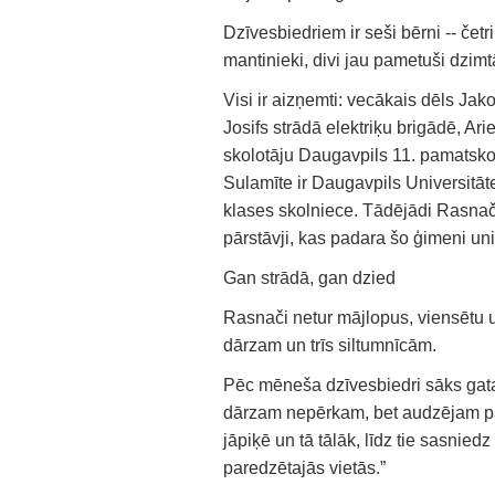
Dzīvesbiedriem ir seši bērni -- četr
mantinieki, divi jau pametuši dzim
Visi ir aizņemti: vecākais dēls Ja
Josifs strādā elektriķu brigādē, Ar
skolotāju Daugavpils 11. pamatskol
Sulamīte ir Daugavpils Universitāte
klases skolniece. Tādējādi Rasnač
pārstāvji, kas padara šo ģimeni uni
Gan strādā, gan dzied
Rasnači netur mājlopus, viensētu u
dārzam un trīs siltumnīcām.
Pēc mēneša dzīvesbiedri sāks gat
dārzam nepērkam, bet audzējam paši
jāpiķē un tā tālāk, līdz tie sasni
paredzētajās vietās.”