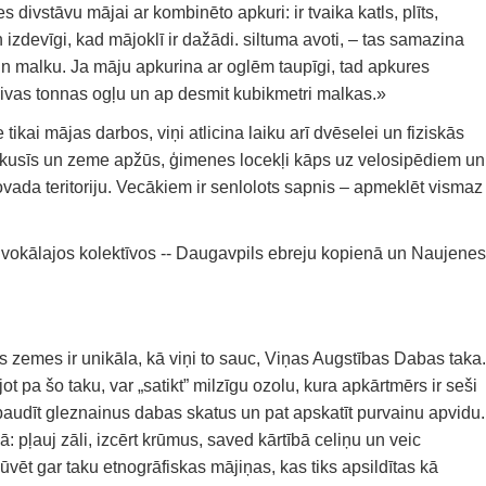
divstāvu mājai ar kombinēto apkuri: ir tvaika katls, plīts,
un izdevīgi, kad mājoklī ir dažādi. siltuma avoti, – tas samazina
 malku. Ja māju apkurina ar oglēm taupīgi, tad apkures
vas tonnas ogļu un ap desmit kubikmetri malkas.»
ai mājas darbos, viņi atlicina laiku arī dvēselei un fiziskās
kusīs un zeme apžūs, ģimenes locekļi kāps uz velosipēdiem un
ada teritoriju. Vecākiem ir senlolots sapnis – apmeklēt vismaz
s vokālajos kolektīvos -- Daugavpils ebreju kopienā un Naujenes
 zemes ir unikāla, kā viņi to sauc, Viņas Augstības Dabas taka.
ot pa šo taku, var „satikt” milzīgu ozolu, kura apkārtmērs ir seši
 baudīt gleznainus dabas skatus un pat apskatīt purvainu apvidu.
ā: pļauj zāli, izcērt krūmus, saved kārtībā celiņu un veic
ūvēt gar taku etnogrāfiskas mājiņas, kas tiks apsildītas kā