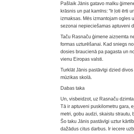
Pašlaik Jānis gatavo malku ģimenes 
krāsnis un pat kamīns: “Ir ļoti ērti 
izmaksas. Mēs izmantojam ogles un
sezonai nepieciešamas aptuveni di
Taču Rasnaču ģimene aizņemta ne tik
formas uzturēšanai. Kad sniegs no
dosies braucienā pa pagasta un nov
vienu Eiropas valsti.
Turklāt Jānis pastāvīgi dzied divo
mūzikas skolā.
Dabas taka
Un, visbeidzot, uz Rasnaču dzimtas
Tā ir aptuveni puskilometru gara, ej
metri, gobu audzi, skaistu strautu,
Šo taku Jānis pastāvīgi uztur kārtīb
dažādus citus darbus. Ir iecere uzb