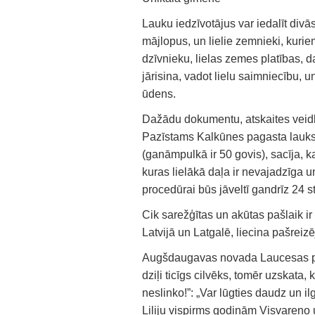
Lauku iedzīvotājus var iedalīt divā
mājlopus, un lielie zemnieki, kurie
dzīvnieku, lielas zemes platības, d
jārisina, vadot lielu saimniecību, u
ūdens.
Dažādu dokumentu, atskaites veidla
Pazīstams Kalkūnes pagasta lauksa
(ganāmpulkā ir 50 govis), sacīja, k
kuras lielākā daļa ir nevajadzīga u
procedūrai būs jāveltī gandrīz 24 
Cik sarežģītas un akūtas pašlaik i
Latvijā un Latgalē, liecina pašreiz
Augšdaugavas novada Laucesas pag
dziļi ticīgs cilvēks, tomēr uzskata,
neslinko!”: „Var lūgties daudz un i
Liliju vispirms godinām Visvareno 