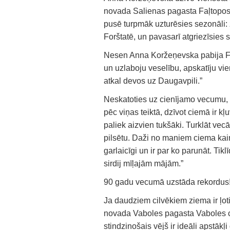
novada Salienas pagasta Faļtopos
pusē turpmāk uzturēsies sezonāli: 
Forštatē, un pavasarī atgriezīsies 
Nesen Anna Koržeņevska pabija Faļ
un uzlaboju veselību, apskatīju viens
atkal devos uz Daugavpili.”
Neskatoties uz cienījamo vecumu, 
pēc viņas teiktā, dzīvot ciemā ir kļ
paliek aizvien tukšāki. Turklāt ve
pilsētu. Daži no maniem ciema ka
garlaicīgi un ir par ko parunāt. Ti
sirdij mīļajām mājām.”
90 gadu vecumā uzstāda rekordus
Ja daudziem cilvēkiem ziema ir ļ
novada Vaboles pagasta Vaboles 
stindzinošais vējš ir ideāli apstākļi