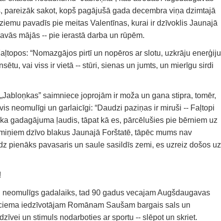
, pareizāk sakot, kopš pagājušā gada decembra viņa dzimtajā
ziemu pavadīs pie meitas Valentīnas, kurai ir dzīvoklis Jaunajā
savās mājās -- pie ierastā darba un rūpēm.
topos: “Nomazgājos pirtī un nopēros ar slotu, uzkrāju enerģiju
ētu, vai viss ir vietā -- stūri, sienas un jumts, un mierīgu sirdi
„Jabloņkas” saimniece joprojām ir moža un gana stipra, tomēr,
uvis neomulīgi un garlaicīgi: “Daudzi paziņas ir miruši -- Faļtopi
cāka gadagājuma ļaudis, tāpat kā es, pārcēlušies pie bērniem uz
imiņiem dzīvo blakus Jaunajā Forštatē, tāpēc mums nav
klīdz pienāks pavasaris un saule sasildīs zemi, es uzreiz došos uz
!
oti neomulīgs gadalaiks, tad 90 gadus vecajam Augšdaugavas
ciema iedzīvotājam Romānam Saušam bargais sals un
 dzīvei un stimuls nodarboties ar sportu -- slēpot un skriet.