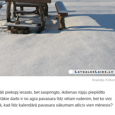
Anatolijs Krilov
āli piekopj ierasto, bet saspringto, ikdienas rūpju piepildīto
ākie darbi ir no agra pavasara līdz vēlam rudenim, bet ko viņi
nā, kad līdz kalendārā pavasara sākumam atlicis vien mēnesis?