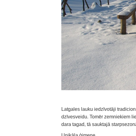
Latgales lauku iedzīvotāji tradicion
dzīvesveidu. Tomēr zemniekiem liel
dara tagad, tā sauktajā starpsezo
Unikāla ģimene