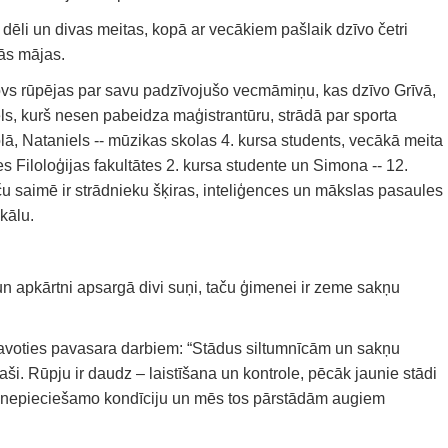
i dēli un divas meitas, kopā ar vecākiem pašlaik dzīvo četri
tās mājas.
kovs rūpējas par savu padzīvojušo vecmāmiņu, kas dzīvo Grīvā,
iels, kurš nesen pabeidza maģistrantūru, strādā par sporta
ā, Nataniels -- mūzikas skolas 4. kursa students, vecākā meita
s Filoloģijas fakultātes 2. kursa studente un Simona -- 12.
u saimē ir strādnieku šķiras, inteliģences un mākslas pasaules
kālu.
n apkārtni apsargā divi suņi, taču ģimenei ir zeme sakņu
avoties pavasara darbiem: “Stādus siltumnīcām un sakņu
. Rūpju ir daudz – laistīšana un kontrole, pēcāk jaunie stādi
edz nepieciešamo kondīciju un mēs tos pārstādām augiem