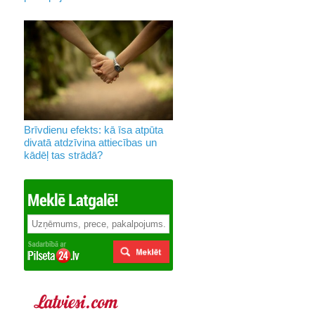
Brīvdienu efekts: kā īsa atpūta
divatā atdzīvina attiecības un
kādēļ tas strādā?