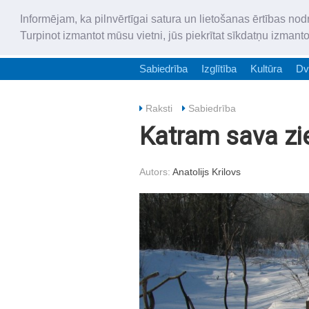
Informējam, ka pilnvērtīgai satura un lietošanas ērtības nod
Turpinot izmantot mūsu vietni, jūs piekrītat sīkdatņu izmant
Sabiedrība
Izglītība
Kultūra
Dv
Raksti
Sabiedrība
Katram sava z
Autors:
Anatolijs Krilovs