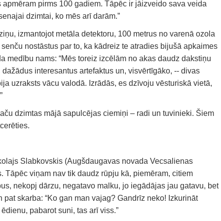
s apmēram pirms 100 gadiem. Tāpēc ir jāizveido sava veida
enajai dzimtai, ko mēs arī darām.”
paziņu, izmantojot metāla detektoru, 100 metrus no varenā ozola
a senču nostāstus par to, ka kādreiz te atradies bijušā apkaimes
a medību nams: “Mēs toreiz izcēlām no akas daudz dakstiņu
dažādus interesantus artefaktus un, visvērtīgāko, -- divas
ja uzraksts vācu valodā. Izrādās, es dzīvoju vēsturiskā vietā,
”
ču dzimtas mājā sapulcējas ciemiņi – radi un tuvinieki. Šiem
cerēties.
kolajs Slabkovskis (Augšdaugavas novada Vecsalienas
s. Tāpēc viņam nav tik daudz rūpju kā, piemēram, citiem
us, nekopj dārzu, negatavo malku, jo iegādājas jau gatavu, bet
 un pat skarba: “Ko gan man vajag? Gandrīz neko! Izkurināt
ēdienu, pabarot suni, tas arī viss.”