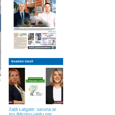
Iesakām izlasīt
s
Zaļā Latgale: saruna ar
Inu Bērziņu-Veitu par