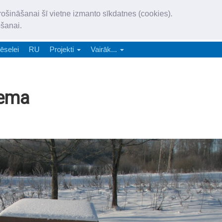
„Latgales Laiks” iznāk latv
rošināšanai šī vietne izmanto sīkdatnes (cookies).
„Latgales Laiks” latviešu valodā aptver Daugavpils valstspilsētu, Augš
ošanai.
e-abonēšana
Abonēšana
Reklāma
Sludi
ēselei
RU
Projekti
Vairāk...
iema