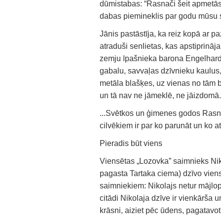
dūmistabas: “Rasnači šeit apmetā
dabas piemineklis par godu mūsu s
Jānis pastāstīja, ka reiz kopā ar 
atraduši senlietas, kas apstiprināj
zemju īpašnieka barona Engelhard
gabalu, savvaļas dzīvnieku kaulus, 
metāla blašķes, uz vienas no tām bi
un tā nav ne jāmeklē, ne jāizdomā.
...Svētkos un ģimenes godos Rasna
cilvēkiem ir par ko parunāt un ko at
Pieradis būt viens
Viensētas „Lozovka” saimnieks Ni
pagasta Tartaka ciema) dzīvo vien
saimniekiem: Nikolajs netur mājlop
citādi Nikolaja dzīve ir vienkārša
krāsni, aiziet pēc ūdens, pagatavot 