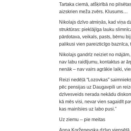
Tartaka ciemā, atšķirībā no pilsēta
aizskrien meža zvērs. Klusums…
Nikolajs dzīvo atmiņās, kad viņa d
struktūras: pieklājīga lauku slimnīc
pārdotava, veikals, pasts, bērnu bi
palikusi vien pareizticīgo baznīca
Nikolajs gandrīz neiziet no mājām,
nav labu raidījumu, kontaktus ar ā
nenāk – nav vairs agrākie laiki, vie
Reizi nedēļā “Lozovkas” saimnieks 
pēc pensijas uz Daugavpili un reizē
dzīvesveids nerada nekādu diskomfor
kā mēs visi, nevar vien sagaidīt pa
kas mainīsies uz labo pusi."
Uz ziemu -- pie meitas
Anna Koržeņevska dzīvo viensētā 