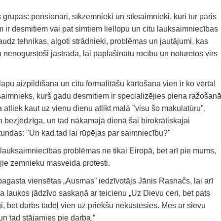
s grupās: pensionāri, sīkzemnieki un sīksaimnieki, kuri tur pāris
m ir desmitiem vai pat simtiem liellopu un citu lauksaimniecības
audz tehnikas, algoti strādnieki, problēmas un jautājumi, kas
n nenogurstoši jāstrādā, lai paplašinātu rocību un noturētos virs
pu aizpildīšana un citu formalitāšu kārtošana vien ir ko vērta!
imnieks, kurš gadu desmitiem ir specializējies piena ražošan
a atliek kaut uz vienu dienu atlikt malā "visu šo makulatūru",
n bezjēdzīga, un tad nākamajā dienā šai birokrātiskajai
stundas: "Un kad tad lai rūpējas par saimniecību?"
r lauksaimniecības problēmas ne tikai Eiropā, bet arī pie mums,
ējie zemnieku masveida protesti.
asta viensētas „Ausmas” iedzīvotājs Jānis Rasnačs, lai arī
 ka laukos jādzīvo saskaņā ar teicienu „Uz Dievu ceri, bet pats
lgi, bet darbs tādēļ vien uz priekšu nekustēsies. Mēs ar sievu
un tad stājamies pie darba.”