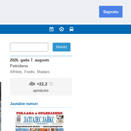
iešu un krievu valodās visā Dienvidlatgalē un Sēlijā,
daugavas novadu un apkārtējos novadus un pilsētas.
Sapratu
nājumi
Arhīvs
Kontakti
2026. gada 7. augusts
Piektdiena
Alfrēds, Fredis, Madars
+22.2
°C
apmācies
Jaunākie numuri