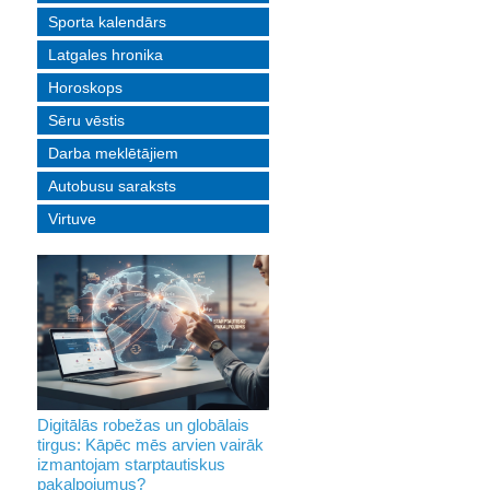
Sporta kalendārs
Latgales hronika
Horoskops
Sēru vēstis
Darba meklētājiem
Autobusu saraksts
Virtuve
Digitālās robežas un globālais
tirgus: Kāpēc mēs arvien vairāk
izmantojam starptautiskus
pakalpojumus?