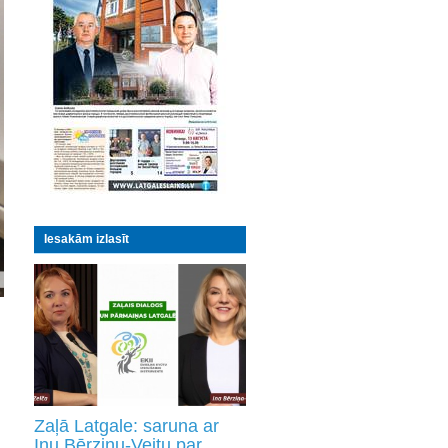
Iesakām izlasīt
Zaļā Latgale: saruna ar
Inu Bērziņu-Veitu par