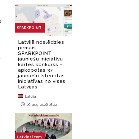
s
?
a