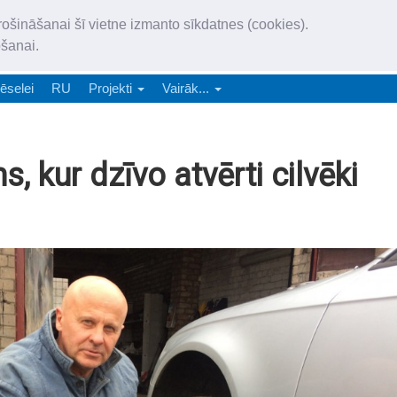
„Latgales Laiks” iznāk latv
rošināšanai šī vietne izmanto sīkdatnes (cookies).
„Latgales Laiks” latviešu valodā aptver Daugavpils valstspilsētu, Augš
ošanai.
e-abonēšana
Abonēšana
Reklāma
Sludi
ēselei
RU
Projekti
Vairāk...
, kur dzīvo atvērti cilvēki