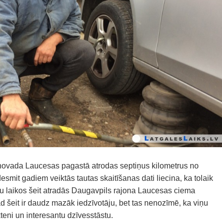
novada Laucesas pagastā atrodas septiņus kilometrus no
smit gadiem veiktās tautas skaitīšanas dati liecina, ka tolaik
u laikos šeit atradās Daugavpils rajona Laucesas ciema
d šeit ir daudz mazāk iedzīvotāju, bet tas nenozīmē, ka viņu
kteni un interesantu dzīvesstāstu.