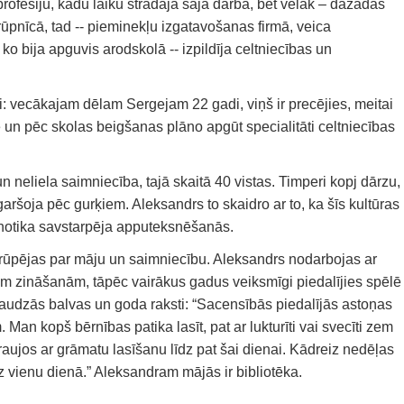
ofesiju, kādu laiku strādāja šajā darbā, bet vēlāk – dažādās
rūpnīcā, tad -- pieminekļu izgatavošanas firmā, veica
ko bija apguvis arodskolā -- izpildīja celtniecības un
i: vecākajam dēlam Sergejam 22 gadi, viņš ir precējies, meitai
sē un pēc skolas beigšanas plāno apgūt specialitāti celtniecības
 neliela saimniecība, tajā skaitā 40 vistas. Timperi kopj dārzu,
garšoja pēc gurķiem. Aleksandrs to skaidro ar to, ka šīs kultūras
ā notika savstarpēja apputeksnēšanās.
 rūpējas par māju un saimniecību. Aleksandrs nodarbojas ar
ām zināšanām, tāpēc vairākus gadus veiksmīgi piedalījies spēlē
daudzās balvas un goda raksti: “Sacensībās piedalījās astoņas
n kopš bērnības patika lasīt, pat ar lukturīti vai svecīti zem
raujos ar grāmatu lasīšanu līdz pat šai dienai. Kādreiz nedēļas
īz vienu dienā.” Aleksandram mājās ir bibliotēka.