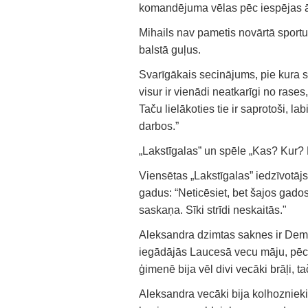
komandējuma vēlas pēc iespējas āt
Mihails nav pametis novārtā sportu u
balstā guļus.
Svarīgākais secinājums, pie kura s
visur ir vienādi neatkarīgi no rases,
Taču lielākoties tie ir saprotoši, lab
darbos.”
„Lakstīgalas” un spēle „Kas? Kur?
Viensētas „Lakstīgalas” iedzīvotāj
gadus: “Neticēsiet, bet šajos gados
saskaņa. Sīki strīdi neskaitās."
Aleksandra dzimtas saknes ir Deme
iegādājās Laucesā vecu māju, pēc 
ģimenē bija vēl divi vecāki brāļi, t
Aleksandra vecāki bija kolhoznieki 