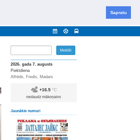
iešu un krievu valodās visā Dienvidlatgalē un Sēlijā,
daugavas novadu un apkārtējos novadus un pilsētas.
Sapratu
nājumi
Arhīvs
Kontakti
2026. gada 7. augusts
Piektdiena
Alfrēds, Fredis, Madars
+16.5
°C
nedaudz mākoņains
Jaunākie numuri