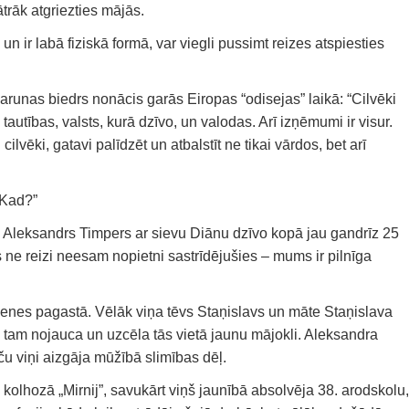
rāk atgriezties mājās.
n ir labā fiziskā formā, var viegli pussimt reizes atspiesties
arunas biedrs nonācis garās Eiropas “odisejas” laikā: “Cilvēki
 tautības, valsts, kurā dzīvo, un valodas. Arī izņēmumi ir visur.
i cilvēki, gatavi palīdzēt un atbalstīt ne tikai vārdos, bet arī
 Kad?”
s Aleksandrs Timpers ar sievu Diānu dzīvo kopā jau gandrīz 25
 ne reizi neesam nopietni sastrīdējušies – mums ir pilnīga
nes pagastā. Vēlāk viņa tēvs Staņislavs un māte Staņislava
tam nojauca un uzcēla tās vietā jaunu mājokli. Aleksandra
aču viņi aizgāja mūžībā slimības dēļ.
kolhozā „Mirnij”, savukārt viņš jaunībā absolvēja 38. arodskolu,