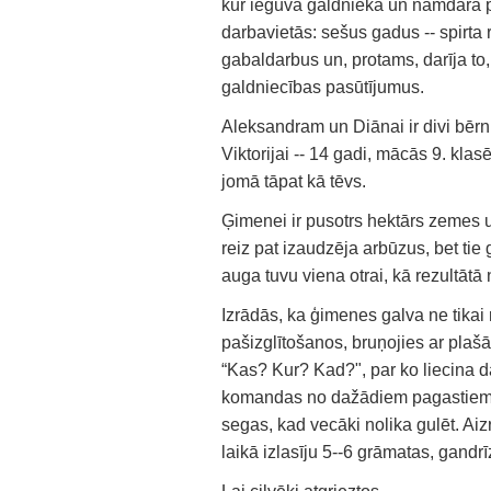
kur ieguva galdnieka un namdara pr
darbavietās: sešus gadus -- spirta 
gabaldarbus un, protams, darīja to, 
galdniecības pasūtījumus.
Aleksandram un Diānai ir divi bērn
Viktorijai -- 14 gadi, mācās 9. kla
jomā tāpat kā tēvs.
Ģimenei ir pusotrs hektārs zemes un
reiz pat izaudzēja arbūzus, bet tie 
auga tuvu viena otrai, kā rezultāt
Izrādās, ka ģimenes galva ne tikai
pašizglītošanos, bruņojies ar plaš
“Kas? Kur? Kad?", par ko liecina 
komandas no dažādiem pagastiem. Ma
segas, kad vecāki nolika gulēt. Aiz
laikā izlasīju 5--6 grāmatas, gandr