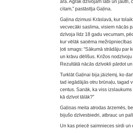
ārā. Agrāk dzīvojām labi un jautri, 
citam,” pastāstīja Gaļina.
Gaļina dzimusi Krāslavā, kur tolaik
vecvecāki saslima, visiem nācās pā
dzīvoja līdz 18 gadu vecumam, pēc 
kur vēlāk saņēma mežrūpniecības s
ļoti smags: “Sākumā strādāju par k
un krāvu dēlīšus. Križos nodzīvoju
Rezultātā nācās dzīvokli pārdot un d
Turklāt Gaļinai bija jāizlemj, ko da
tad iegādājās otru brūnaļu, tagad viņ
centus. Sanāk, ka viss izslaukums 
kā dzīvot tālāk?”
Gaļiņas meita atrodas ārzemēs, bet 
bijušo dzīvesbiedri, atbrauc un pal
Un kas priecē saimnieces sirdi un 