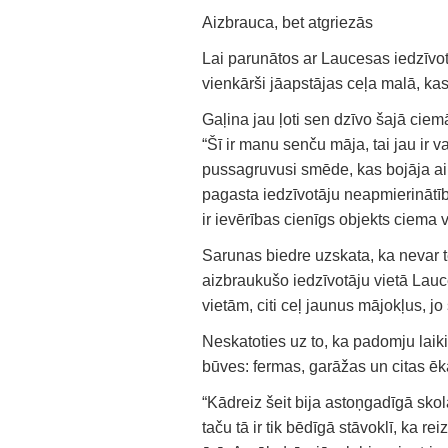
Aizbrauca, bet atgriezās
Lai parunātos ar Laucesas iedzīvo
vienkārši jāapstājas ceļa malā, k
Gaļina jau ļoti sen dzīvo šajā ciemā
“Šī ir manu senču māja, tai jau ir
pussagruvusi smēde, kas bojāja ain
pagasta iedzīvotāju neapmierinātību
ir ievērības cienīgs objekts ciema v
Sarunas biedre uzskata, ka nevar t
aizbraukušo iedzīvotāju vietā Lauc
vietām, citi ceļ jaunus mājokļus, jo
Neskatoties uz to, ka padomju laik
būves: fermas, garāžas un citas ēk
“Kādreiz šeit bija astoņgadīgā skol
taču tā ir tik bēdīgā stāvoklī, ka 