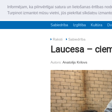
Informējam, ka pilnvērtīgai satura un lietošanas ērtības nod
Turpinot izmantot mūsu vietni, jūs piekrītat sīkdatņu izmant
Sabiedrība
Izglītība
Kultūra
Dv
Raksti
Sabiedrība
Laucesa – ciems
Autors:
Anatolijs Krilovs