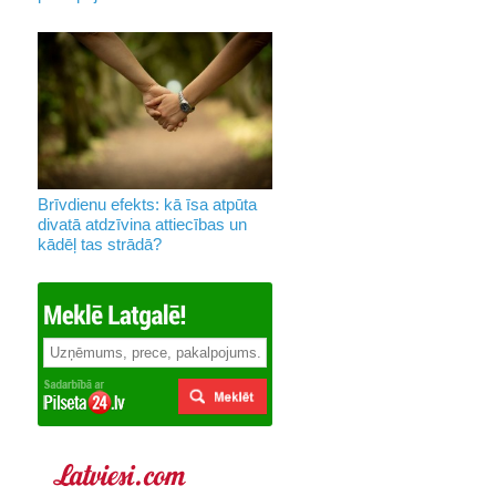
Brīvdienu efekts: kā īsa atpūta
divatā atdzīvina attiecības un
kādēļ tas strādā?