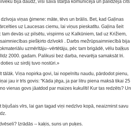
cilvēku bija daudz, visi savā starpā komunicēja un palīdzēja cits
 dzīvoja viņas ģimene: māte, tēvs un brālis. Bet, kad Gaļinas
rcelties uz Laucesas ciemu, lai viņus pieskatītu. Gaļina šeit
tam devās uz pilsētu, vispirms uz Kalkūniem, tad uz Križiem,
aimniecības piešķirto dzīvokli . Darbs mežrūpsaimniecībā bija
okmateriālu uzmērītāju--vērtētāju, pēc tam brigādē, vēlu baļķus
 līdz 2000. gadam. Palikusi bez darba, nevarēja samaksāt īri.
oties uz sirdij tuvo nostūri.»
rīt tālāk. Viņa nopirka govi, lai nopelnītu naudu, pārdodot pienu,
ai jau ir trīs govis: “Kāda jēga, ja par litru piena maksā tikai 25
no vienas govs jāatdod par maizes kukulīti! Kur tas redzēts? Un
bijušais vīrs, lai gan tagad viņi nedzīvo kopā, neaizmirst savu
īdz.
dvēseli? Izrādās -- kaķis, suns un puķes.