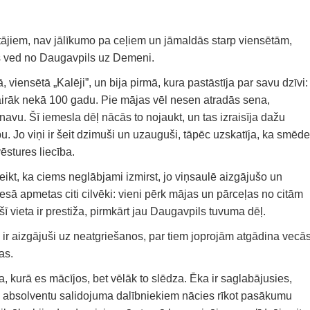
tājiem, nav jālīkumo pa ceļiem un jāmaldās starp viensētām,
as ved no Daugavpils uz Demeni.
, viensētā „Kalēji”, un bija pirmā, kura pastāstīja par savu dzīvi:
 vairāk nekā 100 gadu. Pie mājas vēl nesen atradās sena,
avu. Šī iemesla dēļ nācās to nojaukt, un tas izraisīja dažu
. Jo viņi ir šeit dzimuši un uzauguši, tāpēc uzskatīja, ka smēde
ēstures liecība.
eikt, ka ciems neglābjami izmirst, jo viņsaulē aizgājušo un
esā apmetas citi cilvēki: vieni pērk mājas un pārceļas no citām
 šī vieta ir prestiža, pirmkārt jau Daugavpils tuvuma dēļ.
i ir aizgājuši uz neatgriešanos, par tiem joprojām atgādina vecā
as.
a, kurā es mācījos, bet vēlāk to slēdza. Ēka ir saglabājusies,
reiz absolventu salidojuma dalībniekiem nācies rīkot pasākumu