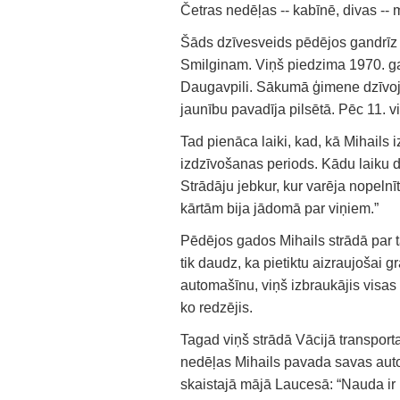
Četras nedēļas -- kabīnē, divas -- 
Šāds dzīvesveids pēdējos gandrīz 
Smilginam. Viņš piedzima 1970. g
Daugavpili. Sākumā ģimene dzīvoja
jaunību pavadīja pilsētā. Pēc 11. 
Tad pienāca laiki, kad, kā Mihails iz
izdzīvošanas periods. Kādu laiku d
Strādāju jebkur, kur varēja nopelnī
kārtām bija jādomā par viņiem.”
Pēdējos gados Mihails strādā par t
tik daudz, ka pietiktu aizraujošai g
automašīnu, viņš izbraukājis visas
ko redzējis.
Tagad viņš strādā Vācijā transporta 
nedēļas Mihails pavada savas autom
skaistajā mājā Laucesā: “Nauda ir 