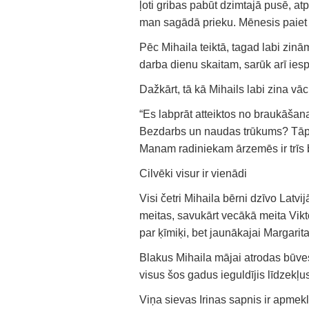
ļoti gribas pabūt dzimtajā pusē, atp
man sagādā prieku. Mēnesis paiet 
Pēc Mihaila teiktā, tagad labi zin
darba dienu skaitam, sarūk arī iesp
Dažkārt, tā kā Mihails labi zina v
“Es labprāt atteiktos no braukāšan
Bezdarbs un naudas trūkums? Tāpēc
Manam radiniekam ārzemēs ir trīs br
Cilvēki visur ir vienādi
Visi četri Mihaila bērni dzīvo Latvi
meitas, savukārt vecākā meita Vikt
par ķīmiķi, bet jaunākajai Margarit
Blakus Mihaila mājai atrodas būves
visus šos gadus ieguldījis līdzekļ
Viņa sievas Irinas sapnis ir apmeklē