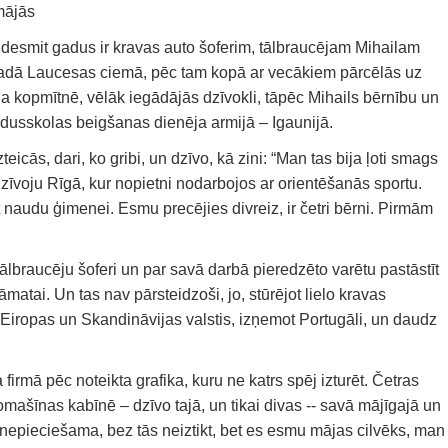
mājās
desmit gadus ir kravas auto šoferim, tālbraucējam Mihailam
adā Laucesas ciemā, pēc tam kopā ar vecākiem pārcēlās uz
 kopmītnē, vēlāk iegādājās dzīvokli, tāpēc Mihails bērnību un
vidusskolas beigšanas dienēja armijā – Igaunijā.
teicās, dari, ko gribi, un dzīvo, kā zini: “Man tas bija ļoti smags
zīvoju Rīgā, kur nopietni nodarbojos ar orientēšanās sportu.
t naudu ģimenei. Esmu precējies divreiz, ir četri bērni. Pirmām
ālbraucēju šoferi un par savā darbā pieredzēto varētu pastāstīt
rāmatai. Un tas nav pārsteidzoši, jo, stūrējot lielo kravas
 Eiropas un Skandināvijas valstis, izņemot Portugāli, un daudz
firmā pēc noteikta grafika, kuru ne katrs spēj izturēt. Četras
ašīnas kabīnē – dzīvo tajā, un tikai divas -- savā mājīgajā un
nepieciešama, ​​bez tās neiztikt, bet es esmu mājas cilvēks, man