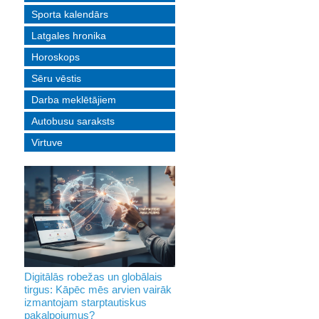
Sporta kalendārs
Latgales hronika
Horoskops
Sēru vēstis
Darba meklētājiem
Autobusu saraksts
Virtuve
Digitālās robežas un globālais
tirgus: Kāpēc mēs arvien vairāk
izmantojam starptautiskus
pakalpojumus?