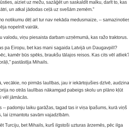
ūsties, aiziet uz mežu, sazāģēt un saskaldīt malku, darīt to, kas
ātri, un atkal jādodas ceļā uz svešām zemēm.”
āmo notikumu dēļ arī tur nav nekāda medusmaize, -- samazinotie
ēja nopelnīt vairāk.
ācu valodu, viņu piesaista darbam uzņēmumā, kas ražo traktorus.
as pa Eiropu, bet kas mani sagaida Latvijā un Daugavpilī?
, kamēr būs spēks, braukšu tālajos reisos. Kas cits vēl atliek
āļi,” pastāstīja Mihails.
jā, vecākie, no pirmās laulības, jau ir iekārtojušies dzīvē, audzin
orija no otrās laulības nākamgad pabeigs skolu un plāno kļūt
ai vēl jāmācās.
 -- padomju laiku garāžas, tagad tas ir viņa īpašums, kurā viņš
us, lai izmantotu savām vajadzībām.
t Turciju, bet Mihails, kurš ilgstoši uzturas ārzemēs, pēc ilga