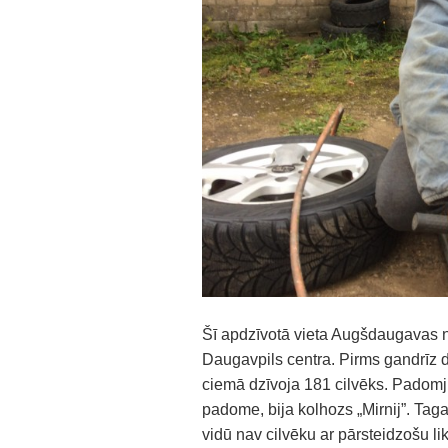
Šī apdzīvotā vieta Augšdaugavas 
Daugavpils centra. Pirms gandrīz de
ciemā dzīvoja 181 cilvēks. Padomj
padome, bija kolhozs „Mirnij”. Taga
vidū nav cilvēku ar pārsteidzošu li