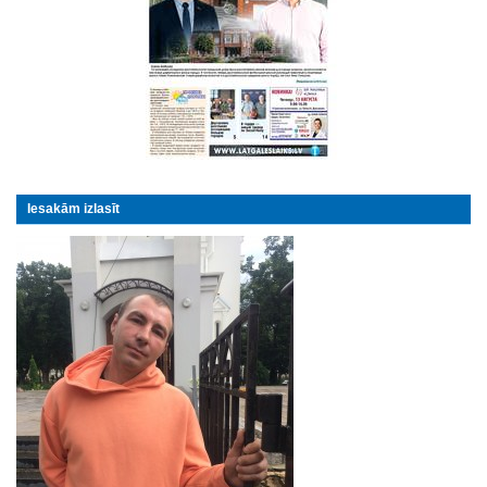
Iesakām izlasīt