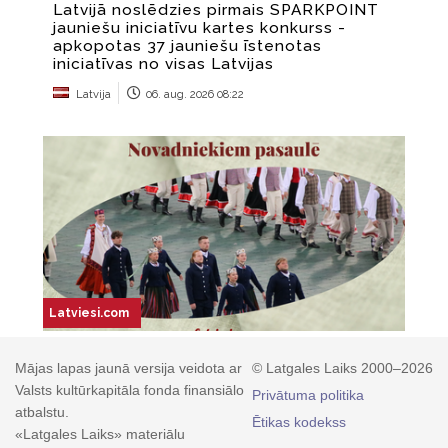
Mājas lapas jaunā versija veidota ar
© Latgales Laiks 2000–2026
Valsts kultūrkapitāla fonda finansiālo
Privātuma politika
atbalstu.
Ētikas kodekss
«Latgales Laiks» materiālu