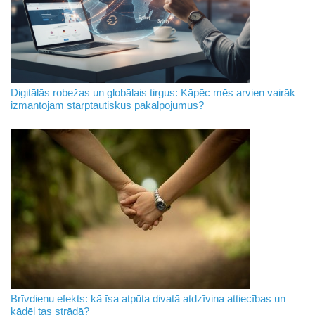
Digitālās robežas un globālais tirgus: Kāpēc mēs arvien vairāk
izmantojam starptautiskus pakalpojumus?
Brīvdienu efekts: kā īsa atpūta divatā atdzīvina attiecības un
kādēļ tas strādā?