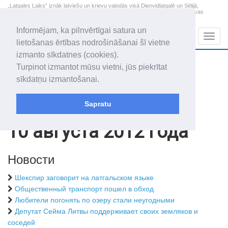
„Latgales Laiks” iznāk latviešu un krievu valodās visā Dienvidlatgalē un Sēlijā,
„Latgales Laiks” latviešu valodā aptver Daugavpils valstspilsētu, Augšdaugavas
novadu un apkārtējos novadus un pilsētas.
Informējam, ka pilnvērtīgai satura un
Sadaļas
Navig
lietošanas ērtības nodrošināšanai šī vietne
izmanto sīkdatnes (cookies).
2026. gada 10. augusts
+24.1
°C
Turpinot izmantot mūsu vietni, jūs piekrītat
Pirmdiena
skaidrs laiks
sīkdatņu izmantošanai.
Audris, Brencis, Inuta
Sapratu
Архив статей
2012
10 августа 2012 года
Новости
Шекспир заговорит на латгальском языке
Общественный транспорт пошел в обход
Любители погонять по озеру стали неугодными
Депутат Сейма Литвы поддерживает своих земляков и
соседей