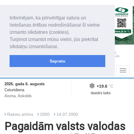
Informējam, ka pilnvērtīgai satura un
lietošanas ērtības nodrošināšanai šī vietne
izmanto sīkdatnes (cookies).
Turpinot izmantot mūsu vietni, jūs piekrītat
sīkdatņu izmantošanai.
„Latgales Laiks” iznāk latviešu un krievu valodās visā Dienvidlatgalē un Sēlijā,
„Latgales Laiks” latviešu valodā aptver Daugavpils valstspilsētu, Augšdaugavas
novadu un apkārtējos novadus un pilsētas.
Sapratu
Sadaļas
Navig
2026. gada 6. augusts
+19.6
°C
Ceturtdiena
skaidrs laiks
Aisma, Askolds
Rakstu arhīvs
2000
14.07.2000
Pagaidām valsts valodas