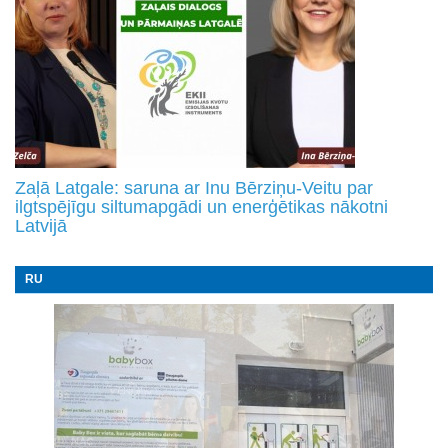
Zaļā Latgale: saruna ar Inu Bērziņu-Veitu par
ilgtspējīgu siltumapgādi un enerģētikas nākotni
Latvijā
RU