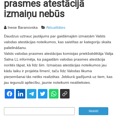
prasmes atestācijā
izmaiņu nebūs
Inese Baranovska
Aktualitātes
Daudzus uztrauc jautājums par gaidāmajām izmaiņām Valsts
valodas atestācijas noteikumos, kas saistītas ar kategoriju skaita
palielināšanu.
Valsts valodas prasmes atestācijas komisijas priekšsēdētāja Valija
Salna LL informēja, ka pagaidām valodas prasmes atestācija
noritēs tāpat, kā līdz šim. Izmaiņas atestācijas noteikumos jau
kādu laiku ir projekta līmenī, taču līdz Valodas likuma
pieņemšanai tās netiks realizētas. Jebkurā gadījumā uz tiem, kas
jau ieguvuši apliecību, jaunie noteikumi neattieksies.