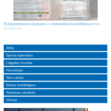
«Спасительная люлька» — возможность выбрать жизнь
В Даугавпилсе определили сильнейших в пляжном
Новое поколение пограничников: Даугавпилсское
волейболе
управление пополнили молодые специалисты
Afiša
Sporta kalendārs
Latgales hronika
Horoskops
Sēru vēstis
Darba meklētājiem
Autobusu saraksts
Virtuve