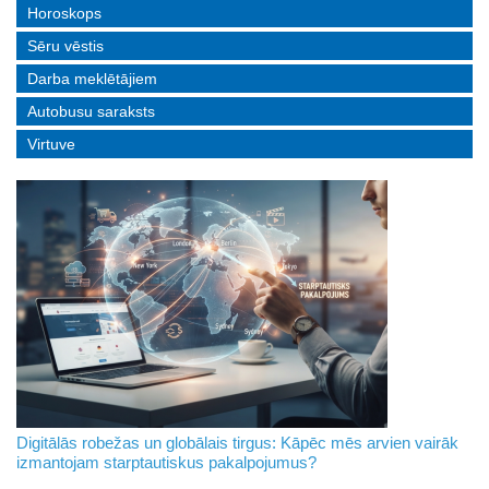
Horoskops
Sēru vēstis
Darba meklētājiem
Autobusu saraksts
Virtuve
Digitālās robežas un globālais tirgus: Kāpēc mēs arvien vairāk
izmantojam starptautiskus pakalpojumus?