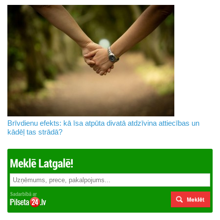
Brīvdienu efekts: kā īsa atpūta divatā atdzīvina attiecības un
kādēļ tas strādā?