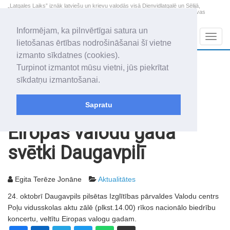
„Latgales Laiks” iznāk latviešu un krievu valodās visā Dienvidlatgalē un Sēlijā,
„Latgales Laiks” latviešu valodā aptver Daugavpils valstspilsētu, Augšdaugavas
novadu un apkārtējos novadus un pilsētas.
Informējam, ka pilnvērtīgai satura un
Sadaļas
Navig
lietošanas ērtības nodrošināšanai šī vietne
izmanto sīkdatnes (cookies).
2026. gada 9. augusts
+20.3
°C
Turpinot izmantot mūsu vietni, jūs piekrītat
Svētdiena
skaidrs laiks
sīkdatņu izmantošanai.
Genovefa, Genoveva, Madara
Sapratu
Rakstu arhīvs
2001
23.10.2001
Eiropas valodu gada
svētki Daugavpilī
Egita Terēze Jonāne
Aktualitātes
24. oktobrī Daugavpils pilsētas Izglītības pārvaldes Valodu centrs
Poļu vidusskolas aktu zālē (plkst.14.00) rīkos nacionālo biedrību
koncertu, veltītu Eiropas valogu gadam.