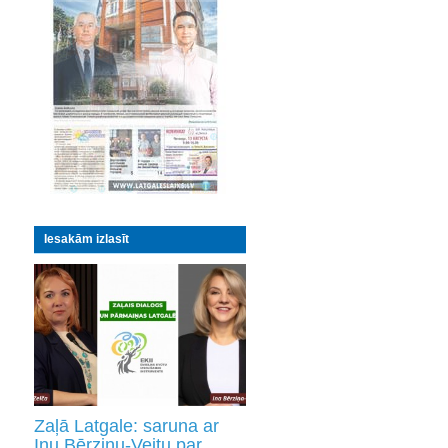
Iesakām izlasīt
Zaļā Latgale: saruna ar
Inu Bērziņu-Veitu par