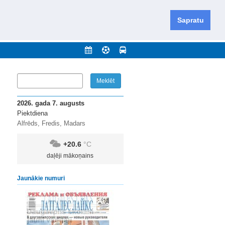
iešu un krievu valodās visā Dienvidlatgalē un Sēlijā,
daugavas novadu un apkārtējos novadus un pilsētas.
Sapratu
nājumi
Arhīvs
Kontakti
2026. gada 7. augusts
Piektdiena
Alfrēds, Fredis, Madars
+20.6
°C
daļēji mākoņains
Jaunākie numuri