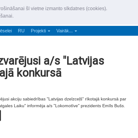
„Latgales Laiks” iznāk latv
rošināšanai šī vietne izmanto sīkdatnes (cookies).
„Latgales Laiks” latviešu valodā aptver Daugavpils valstspilsētu, Augš
ošanai.
e-abonēšana
Abonēšana
Reklāma
Sludi
ēselei
RU
Projekti
Vairāk...
varējusi a/s "Latvijas
tajā konkursā
ējusi akciju sabiedrības "Latvijas dzelzceļš" rīkotajā konkursā par
atgales Laiku" informēja a/s "Lokomotīve" prezidents Emīls Bušs.