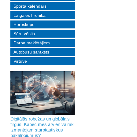
Sporta kalendārs
Latgales hronika
Horoskops
Sēru vēstis
Darba meklētājiem
Autobusu saraksts
Virtuve
Digitālās robežas un globālais
tirgus: Kāpēc mēs arvien vairāk
izmantojam starptautiskus
pakalpojumus?