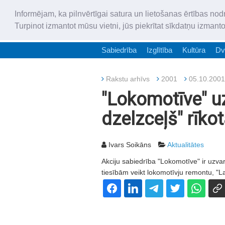
Informējam, ka pilnvērtīgai satura un lietošanas ērtības nod
Turpinot izmantot mūsu vietni, jūs piekrītat sīkdatņu izmant
Sabiedrība
Izglītība
Kultūra
Dv
Rakstu arhīvs
2001
05.10.2001
"Lokomotīve" uz
dzelzceļš" rīko
Ivars Soikāns
Aktualitātes
Akciju sabiedrība "Lokomotīve" ir uzvar
tiesībām veikt lokomotīvju remontu, "L