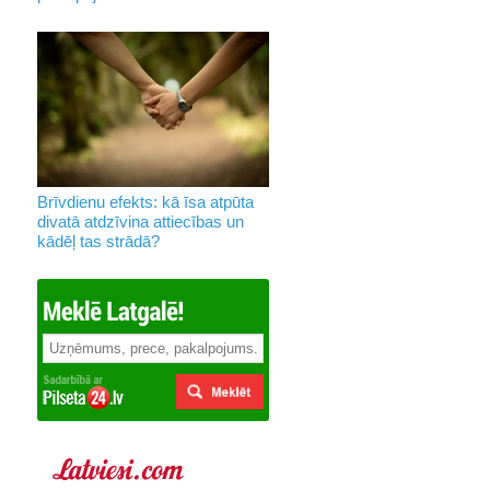
Brīvdienu efekts: kā īsa atpūta
divatā atdzīvina attiecības un
kādēļ tas strādā?