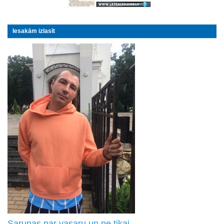
Iesakām izlasīt
Sarunas par vasaru un ne tikai