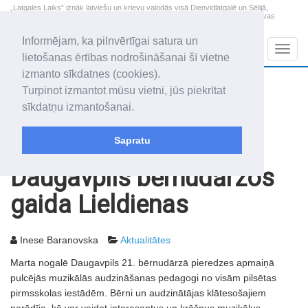
„Latgales Laiks” iznāk latviešu un krievu valodās visā Dienvidlatgalē un Sēlijā,
„Latgales Laiks” latviešu valodā aptver Daugavpils valstspilsētu, Augšdaugavas
novadu un apkārtējos novadus un pilsētas.
Informējam, ka pilnvērtīgai satura un
Sadaļas
Navig
lietošanas ērtības nodrošināšanai šī vietne
izmanto sīkdatnes (cookies).
2026. gada 8. augusts
+13.5
°C
Turpinot izmantot mūsu vietni, jūs piekrītat
Sestdiena
daļēji mākoņains
sīkdatņu izmantošanai.
Mudīte, Vladislava, Vladislavs
Sapratu
Rakstu arhīvs
2001
12.04.2001
Daugavpils bērnudārzos
gaida Lieldienas
Inese Baranovska
Aktualitātes
Marta nogalē Daugavpils 21. bērnudārzā pieredzes apmaiņā
pulcējās muzikālās audzināšanas pedagogi no visām pilsētas
pirmsskolas iestādēm. Bērni un audzinātājas klātesošajiem