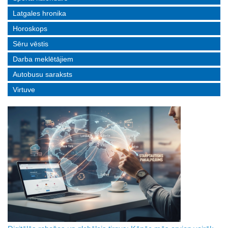
Latgales hronika
Horoskops
Sēru vēstis
Darba meklētājiem
Autobusu saraksts
Virtuve