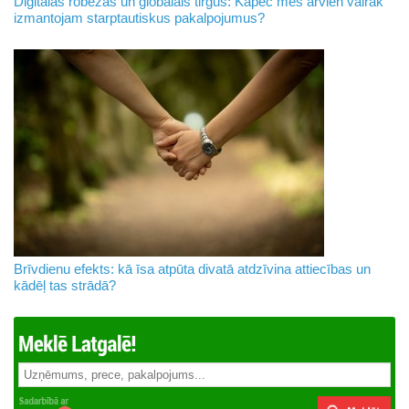
Digitālās robežas un globālais tirgus: Kāpēc mēs arvien vairāk
izmantojam starptautiskus pakalpojumus?
Brīvdienu efekts: kā īsa atpūta divatā atdzīvina attiecības un
kādēļ tas strādā?