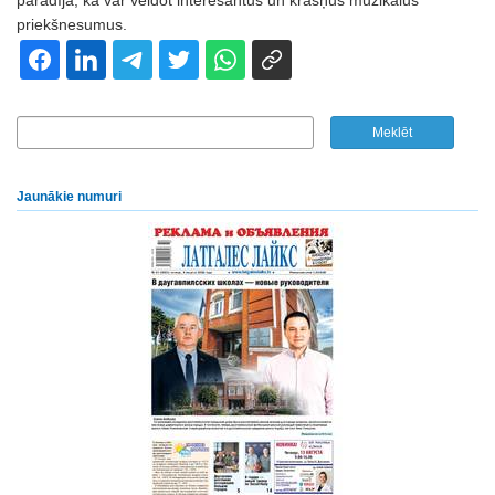
parādīja, kā var veidot interesantus un krāšņus muzikālus
priekšnesumus.
Jaunākie numuri