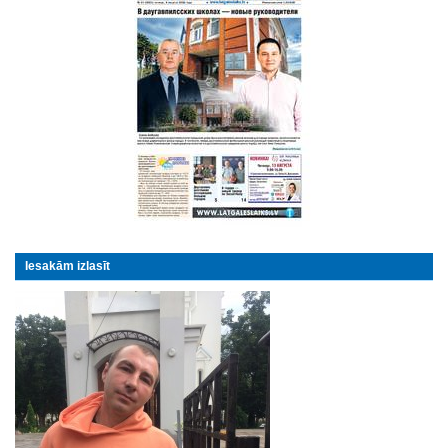
Iesakām izlasīt