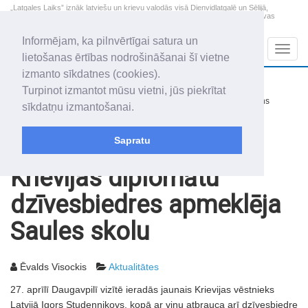
„Latgales Laiks” iznāk latviešu un krievu valodās visā Dienvidlatgalē un Sēlijā,
„Latgales Laiks” latviešu valodā aptver Daugavpils valstspilsētu, Augšdaugavas
novadu un apkārtējos novadus un pilsētas.
Informējam, ka pilnvērtīgai satura un
Sadaļas
Navig
lietošanas ērtības nodrošināšanai šī vietne
izmanto sīkdatnes (cookies).
2026. gada 8. augusts
+14.4
°C
Turpinot izmantot mūsu vietni, jūs piekrītat
Sestdiena
nedaudz mākoņains
sīkdatņu izmantošanai.
Mudīte, Vladislava, Vladislavs
Sapratu
Rakstu arhīvs
2001
02.05.2001
Krievijas diplomātu
dzīvesbiedres apmeklēja
Saules skolu
Ēvalds Visockis
Aktualitātes
27. aprīlī Daugavpilī vizītē ieradās jaunais Krievijas vēstnieks
Latvijā Igors Studeņņikovs, kopā ar viņu atbrauca arī dzīvesbiedre