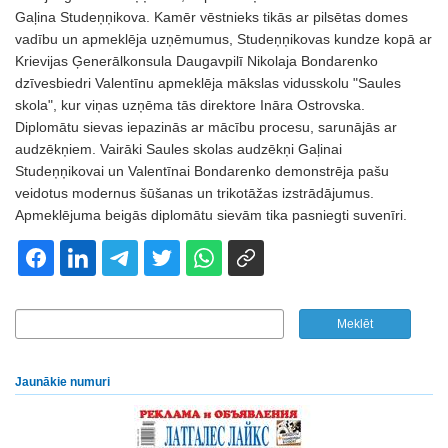
Gaļina Studeņņikova. Kamēr vēstnieks tikās ar pilsētas domes
vadību un apmeklēja uzņēmumus, Studeņņikovas kundze kopā ar
Krievijas Ģenerālkonsula Daugavpilī Nikolaja Bondarenko
dzīvesbiedri Valentīnu apmeklēja mākslas vidusskolu "Saules
skola", kur viņas uzņēma tās direktore Ināra Ostrovska.
Diplomātu sievas iepazinās ar mācību procesu, sarunājās ar
audzēkņiem. Vairāki Saules skolas audzēkņi Gaļinai
Studeņņikovai un Valentīnai Bondarenko demonstrēja pašu
veidotus modernus šūšanas un trikotāžas izstrādājumus.
Apmeklējuma beigās diplomātu sievām tika pasniegti suvenīri.
Jaunākie numuri