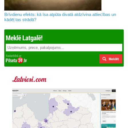
Brīvdienu efekts: kā īsa atpūta divatā atdzīvina attiecības un
kādēļ tas strādā?