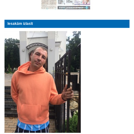
Iesakām izlasīt