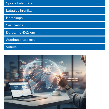
Sporta kalendārs
Latgales hronika
Horoskops
Sēru vēstis
Darba meklētājiem
Autobusu saraksts
Virtuve