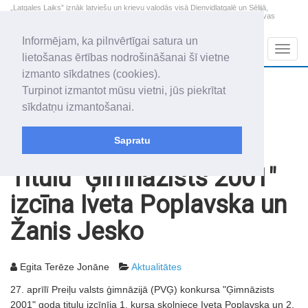
„Latgales Laiks” iznāk latviešu un krievu valodās visā Dienvidlatgalē un Sēlijā,
„Latgales Laiks” latviešu valodā aptver Daugavpils valstspilsētu, Augšdaugavas
novadu un apkārtējos novadus un pilsētas.
Informējam, ka pilnvērtīgai satura un
Sadaļas
Navig
lietošanas ērtības nodrošināšanai šī vietne
izmanto sīkdatnes (cookies).
2026. gada 9. augusts
+21.4
°C
Turpinot izmantot mūsu vietni, jūs piekrītat
Svētdiena
skaidrs laiks
sīkdatņu izmantošanai.
Genovefa, Genoveva, Madara
Sapratu
Rakstu arhīvs
2001
08.05.2001
Titulu "Ģimnāzists 2001"
izcīna Iveta Poplavska un
Žanis Jesko
Egita Terēze Jonāne
Aktualitātes
27. aprīlī Preiļu valsts ģimnāzijā (PVĢ) konkursa "Ģimnāzists
2001" goda titulu izcīnīja 1. kursa skolniece Iveta Poplavska un 2.