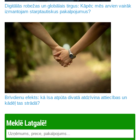
Digitālās robežas un globālais tirgus: Kāpēc mēs arvien vairāk
izmantojam starptautiskus pakalpojumus?
Brīvdienu efekts: kā īsa atpūta divatā atdzīvina attiecības un
kādēļ tas strādā?