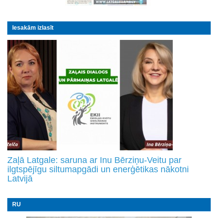
Iesakām izlasīt
Zaļā Latgale: saruna ar Inu Bērziņu-Veitu par
ilgtspējīgu siltumapgādi un enerģētikas nākotni
Latvijā
RU