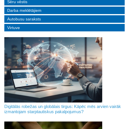
Sēru vēstis
Darba meklētājiem
Autobusu saraksts
Virtuve
Digitālās robežas un globālais tirgus: Kāpēc mēs arvien vairāk
izmantojam starptautiskus pakalpojumus?