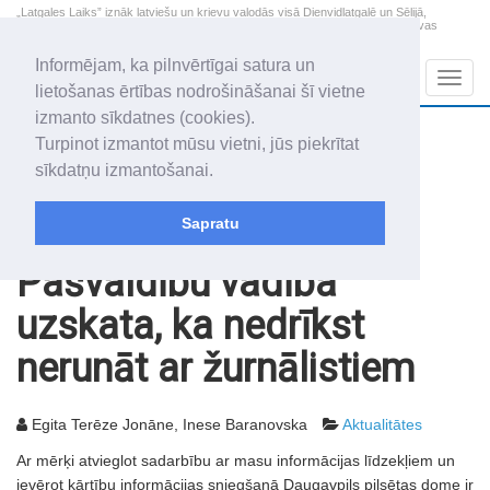
„Latgales Laiks” iznāk latviešu un krievu valodās visā Dienvidlatgalē un Sēlijā,
„Latgales Laiks” latviešu valodā aptver Daugavpils valstspilsētu, Augšdaugavas
novadu un apkārtējos novadus un pilsētas.
Informējam, ka pilnvērtīgai satura un
Sadaļas
Navig
lietošanas ērtības nodrošināšanai šī vietne
izmanto sīkdatnes (cookies).
2026. gada 7. augusts
+19.9
°C
Turpinot izmantot mūsu vietni, jūs piekrītat
Piektdiena
daži mākoņi
sīkdatņu izmantošanai.
Alfrēds, Fredis, Madars
Sapratu
Rakstu arhīvs
2001
10.08.2001
Pašvaldību vadība
uzskata, ka nedrīkst
nerunāt ar žurnālistiem
Egita Terēze Jonāne, Inese Baranovska
Aktualitātes
Ar mērķi atvieglot sadarbību ar masu informācijas līdzekļiem un
ievērot kārtību informācijas sniegšanā Daugavpils pilsētas dome ir