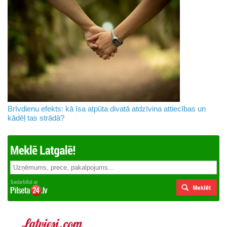
Brīvdienu efekts: kā īsa atpūta divatā atdzīvina attiecības un
kādēļ tas strādā?