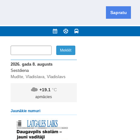
iešu un krievu valodās visā Dienvidlatgalē un Sēlijā,
daugavas novadu un apkārtējos novadus un pilsētas.
Sapratu
nājumi
Arhīvs
Kontakti
2026. gada 8. augusts
Sestdiena
Mudīte, Vladislava, Vladislavs
+19.1
°C
apmācies
Jaunākie numuri