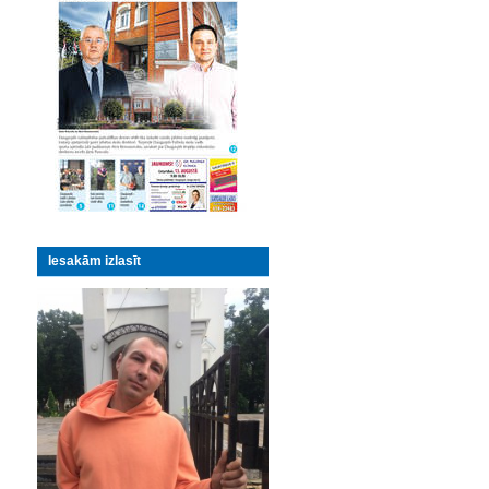
Iesakām izlasīt