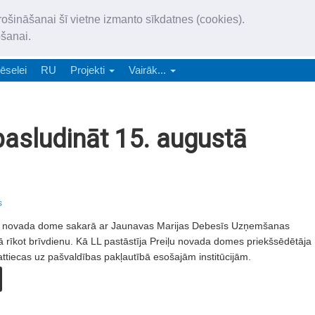
„Latgales Laiks” iznāk latv
rošināšanai šī vietne izmanto sīkdatnes (cookies).
„Latgales Laiks” latviešu valodā aptver Daugavpils valstspilsētu, Augš
ošanai.
e-abonēšana
Abonēšana
Reklāma
Sludi
ēselei
RU
Projekti
Vairāk...
pasludināt 15. augustā
s
ļu novada dome sakarā ar Jaunavas Marijas Debesīs Uzņemšanas
ā rīkot brīvdienu. Kā LL pastāstīja Preiļu novada domes priekšsēdētāja
attiecas uz pašvaldības pakļautībā esošajām institūcijām.