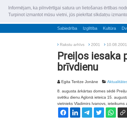
Informējam, ka pilnvērtīgai satura un lietošanas ērtības nod
Turpinot izmantot mūsu vietni, jūs piekrītat sīkdatņu izmant
Sabiedrība
Izglītība
Kultūra
Dv
Rakstu arhīvs
2001
10.08.2001
Preiļos iesaka 
brīvdienu
Egita Terēze Jonāne
Aktualitāte
8. augusta ārkārtas domes sēdē Prei
svētku dienu Aglonā ieteica 15. august
vietnieks Vladimirs Ivanovs, ieteikums 