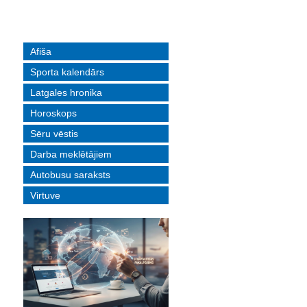
Afiša
Sporta kalendārs
Latgales hronika
Horoskops
Sēru vēstis
Darba meklētājiem
Autobusu saraksts
Virtuve