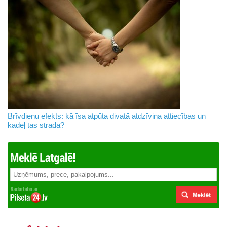
Brīvdienu efekts: kā īsa atpūta divatā atdzīvina attiecības un
kādēļ tas strādā?