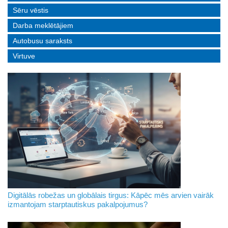
Sēru vēstis
Darba meklētājiem
Autobusu saraksts
Virtuve
Digitālās robežas un globālais tirgus: Kāpēc mēs arvien vairāk
izmantojam starptautiskus pakalpojumus?