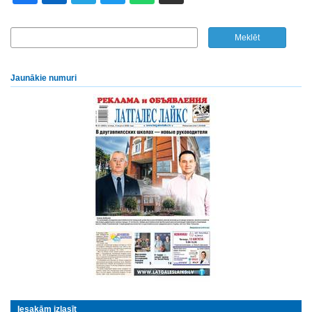
Jaunākie numuri
Iesakām izlasīt