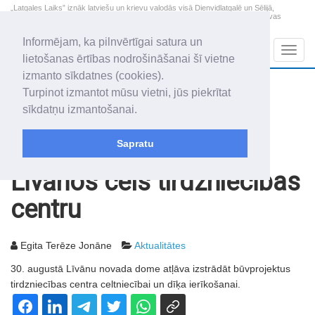
„Latgales Laiks” iznāk latviešu un krievu valodās visā Dienvidlatgalē un Sēlijā,
„Latgales Laiks” latviešu valodā aptver Daugavpils valstspilsētu, Augšdaugavas
novadu un apkārtējos novadus un pilsētas.
Informējam, ka pilnvērtīgai satura un
Sadaļas
Navig
lietošanas ērtības nodrošināšanai šī vietne
izmanto sīkdatnes (cookies).
2026. gada 10. augusts
+18.1
°C
Turpinot izmantot mūsu vietni, jūs piekrītat
Pirmdiena
daļēji mākoņains
sīkdatņu izmantošanai.
Audris, Brencis, Inuta
Sapratu
Rakstu arhīvs
2001
07.09.2001
Līvānos cels tirdzniecības
centru
Egita Terēze Jonāne
Aktualitātes
30. augustā Līvānu novada dome atļāva izstrādāt būvprojektus
tirdzniecības centra celtniecībai un dīķa ierīkošanai.