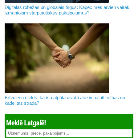
Digitālās robežas un globālais tirgus: Kāpēc mēs arvien vairāk
izmantojam starptautiskus pakalpojumus?
Brīvdienu efekts: kā īsa atpūta divatā atdzīvina attiecības un
kādēļ tas strādā?