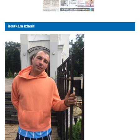
Iesakām izlasīt