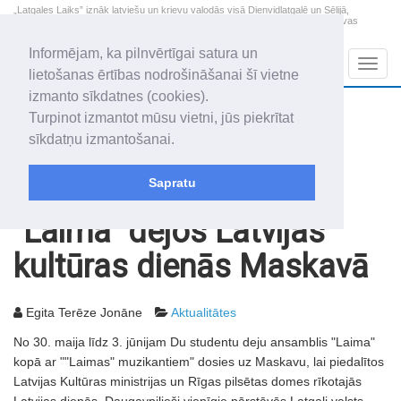
„Latgales Laiks” iznāk latviešu un krievu valodās visā Dienvidlatgalē un Sēlijā,
„Latgales Laiks” latviešu valodā aptver Daugavpils valstspilsētu, Augšdaugavas
novadu un apkārtējos novadus un pilsētas.
Informējam, ka pilnvērtīgai satura un
Sadaļas
Navig
lietošanas ērtības nodrošināšanai šī vietne
izmanto sīkdatnes (cookies).
2026. gada 9. augusts
+21.4
°C
Turpinot izmantot mūsu vietni, jūs piekrītat
Svētdiena
skaidrs laiks
sīkdatņu izmantošanai.
Genovefa, Genoveva, Madara
Sapratu
Rakstu arhīvs
2002
28.05.2002
"Laima" dejos Latvijas
kultūras dienās Maskavā
Egita Terēze Jonāne
Aktualitātes
No 30. maija līdz 3. jūnijam Du studentu deju ansamblis "Laima"
kopā ar ""Laimas" muzikantiem" dosies uz Maskavu, lai piedalītos
Latvijas Kultūras ministrijas un Rīgas pilsētas domes rīkotajās