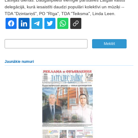
Latvijas dienās. Daugavpilieši vienīgie pārstāvēs Latgali valsts
delegācijā, kurā iesaistīti daudzi populāri kolektīvi un mūziķi --
TDA "Dzintariņš", PO "Rīga", TDA "Teiksma", Linda Leen.
Jaunākie numuri