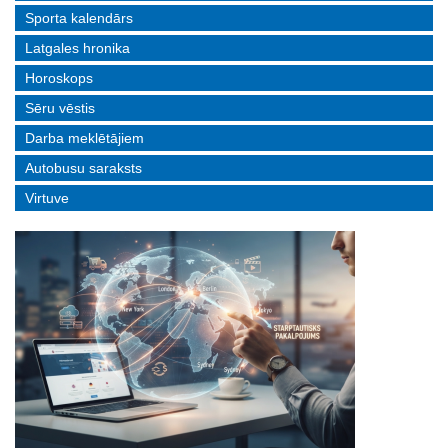
Sporta kalendārs
Latgales hronika
Horoskops
Sēru vēstis
Darba meklētājiem
Autobusu saraksts
Virtuve