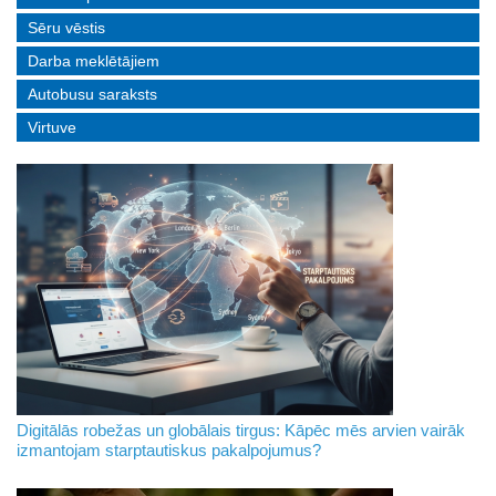
Sēru vēstis
Darba meklētājiem
Autobusu saraksts
Virtuve
Digitālās robežas un globālais tirgus: Kāpēc mēs arvien vairāk
izmantojam starptautiskus pakalpojumus?