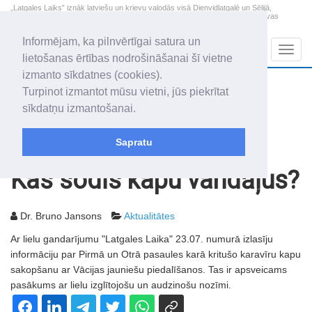
„Latgales Laiks” iznāk latviešu un krievu valodās visā Dienvidlatgalē un Sēlijā,
„Latgales Laiks” latviešu valodā aptver Daugavpils valstspilsētu, Augšdaugavas
novadu un apkārtējos novadus un pilsētas.
Informējam, ka pilnvērtīgai satura un
Sadaļas
Navig
lietošanas ērtības nodrošināšanai šī vietne
izmanto sīkdatnes (cookies).
2026. gada 8. augusts
+18.2
°C
Turpinot izmantot mūsu vietni, jūs piekrītat
Sestdiena
apmācies
sīkdatņu izmantošanai.
Mudīte, Vladislava, Vladislavs
Sapratu
Rakstu arhīvs
2002
20.08.2002
Kas sodīs kapu vandāļus?
Dr. Bruno Jansons
Aktualitātes
Ar lielu gandarījumu "Latgales Laika" 23.07. numurā izlasīju
informāciju par Pirmā un Otrā pasaules karā kritušo karavīru kapu
sakopšanu ar Vācijas jauniešu piedalīšanos. Tas ir apsveicams
pasākums ar lielu izglītojošu un audzinošu nozīmi.