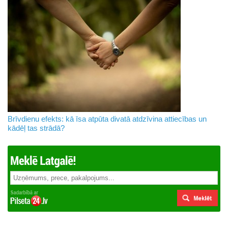
Brīvdienu efekts: kā īsa atpūta divatā atdzīvina attiecības un
kādēļ tas strādā?