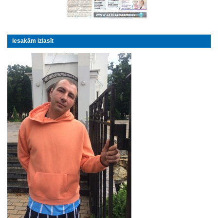
Iesakām izlasīt