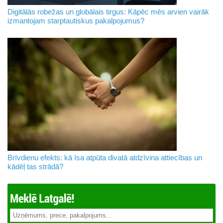
Digitālās robežas un globālais tirgus: Kāpēc mēs arvien vairāk
izmantojam starptautiskus pakalpojumus?
Brīvdienu efekts: kā īsa atpūta divatā atdzīvina attiecības un
kādēļ tas strādā?