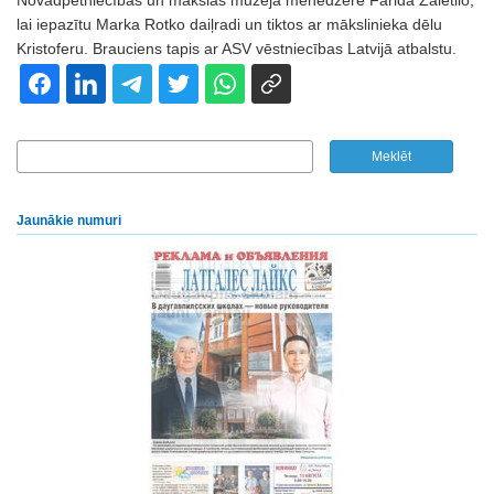
Novadpētniecības un mākslas muzeja menedžere Farida Zaletilo,
lai iepazītu Marka Rotko daiļradi un tiktos ar mākslinieka dēlu
Kristoferu. Brauciens tapis ar ASV vēstniecības Latvijā atbalstu.
Jaunākie numuri