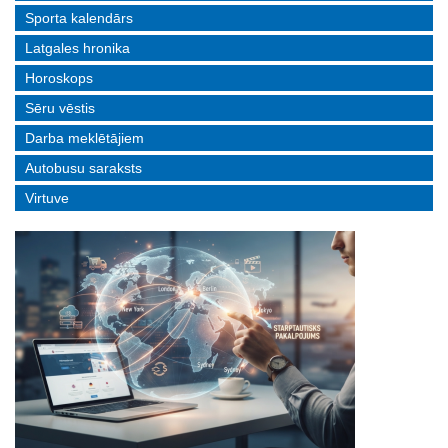
Sporta kalendārs
Latgales hronika
Horoskops
Sēru vēstis
Darba meklētājiem
Autobusu saraksts
Virtuve