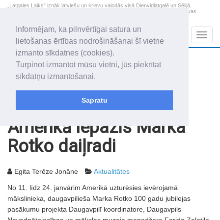
„Latgales Laiks” iznāk latviešu un krievu valodās visā Dienvidlatgalē un Sēlijā,
„Latgales Laiks” latviešu valodā aptver Daugavpils valstspilsētu, Augšdaugavas
novadu un apkārtējos novadus un pilsētas.
Informējam, ka pilnvērtīgai satura un
Sadaļas
Navig
lietošanas ērtības nodrošināšanai šī vietne
izmanto sīkdatnes (cookies).
2026. gada 8. augusts
+11.0
°C
Turpinot izmantot mūsu vietni, jūs piekrītat
Sestdiena
skaidrs laiks
sīkdatņu izmantošanai.
Mudīte, Vladislava, Vladislavs
Sapratu
Rakstu arhīvs
2003
10.01.2003
Amerikā iepazīs Marka
Rotko daiļradi
Egita Terēze Jonāne
Aktualitātes
No 11. līdz 24. janvārim Amerikā uzturēsies ievērojamā
mākslinieka, daugavpilieša Marka Rotko 100 gadu jubilejas
pasākumu projekta Daugavpilī koordinatore, Daugavpils