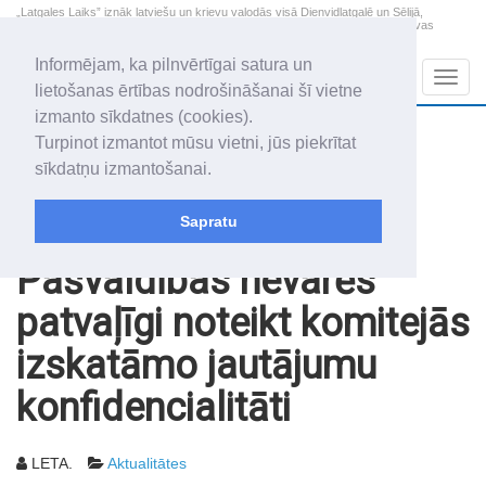
„Latgales Laiks” iznāk latviešu un krievu valodās visā Dienvidlatgalē un Sēlijā,
„Latgales Laiks” latviešu valodā aptver Daugavpils valstspilsētu, Augšdaugavas
novadu un apkārtējos novadus un pilsētas.
Informējam, ka pilnvērtīgai satura un
Sadaļas
Navig
lietošanas ērtības nodrošināšanai šī vietne
izmanto sīkdatnes (cookies).
2026. gada 9. augusts
+22.6
°C
Turpinot izmantot mūsu vietni, jūs piekrītat
Svētdiena
daļēji mākoņains
sīkdatņu izmantošanai.
Genovefa, Genoveva, Madara
Sapratu
Rakstu arhīvs
2003
10.01.2003
Pašvaldības nevarēs
patvaļīgi noteikt komitejās
izskatāmo jautājumu
konfidencialitāti
LETA.
Aktualitātes