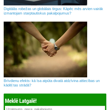
Digitālās robežas un globālais tirgus: Kāpēc mēs arvien vairāk
izmantojam starptautiskus pakalpojumus?
Brīvdienu efekts: kā īsa atpūta divatā atdzīvina attiecības un
kādēļ tas strādā?