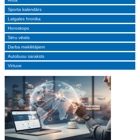
Afiša
Sporta kalendārs
Latgales hronika
Horoskops
Sēru vēstis
Darba meklētājiem
Autobusu saraksts
Virtuve