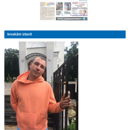
Iesakām izlasīt