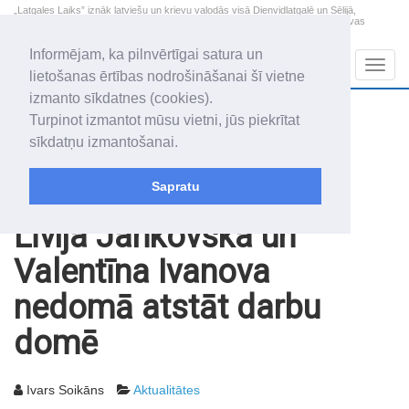
„Latgales Laiks” iznāk latviešu un krievu valodās visā Dienvidlatgalē un Sēlijā,
„Latgales Laiks” latviešu valodā aptver Daugavpils valstspilsētu, Augšdaugavas
novadu un apkārtējos novadus un pilsētas.
Informējam, ka pilnvērtīgai satura un
Sadaļas
Navig
lietošanas ērtības nodrošināšanai šī vietne
izmanto sīkdatnes (cookies).
2026. gada 8. augusts
+12.4
°C
Turpinot izmantot mūsu vietni, jūs piekrītat
Sestdiena
skaidrs laiks
sīkdatņu izmantošanai.
Mudīte, Vladislava, Vladislavs
Sapratu
Rakstu arhīvs
2003
28.01.2003
Līvija Jankovska un
Valentīna Ivanova
nedomā atstāt darbu
domē
Ivars Soikāns
Aktualitātes