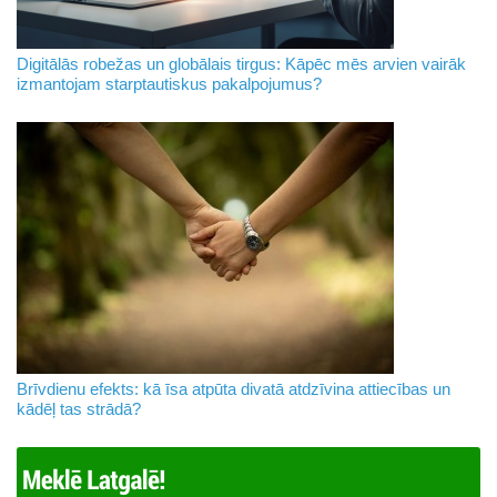
Digitālās robežas un globālais tirgus: Kāpēc mēs arvien vairāk
izmantojam starptautiskus pakalpojumus?
Brīvdienu efekts: kā īsa atpūta divatā atdzīvina attiecības un
kādēļ tas strādā?