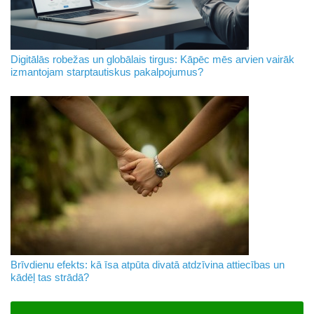
Digitālās robežas un globālais tirgus: Kāpēc mēs arvien vairāk
izmantojam starptautiskus pakalpojumus?
Brīvdienu efekts: kā īsa atpūta divatā atdzīvina attiecības un
kādēļ tas strādā?