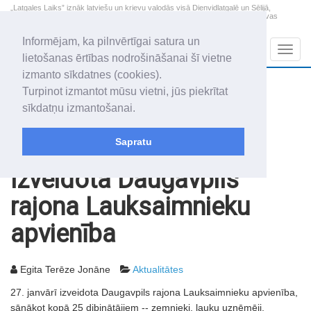
„Latgales Laiks” iznāk latviešu un krievu valodās visā Dienvidlatgalē un Sēlijā,
„Latgales Laiks” latviešu valodā aptver Daugavpils valstspilsētu, Augšdaugavas
novadu un apkārtējos novadus un pilsētas.
Informējam, ka pilnvērtīgai satura un
Sadaļas
Navig
lietošanas ērtības nodrošināšanai šī vietne
izmanto sīkdatnes (cookies).
2026. gada 8. augusts
+19.1
°C
Turpinot izmantot mūsu vietni, jūs piekrītat
Sestdiena
apmācies
sīkdatņu izmantošanai.
Mudīte, Vladislava, Vladislavs
Sapratu
Rakstu arhīvs
2003
28.01.2003
Izveidota Daugavpils
rajona Lauksaimnieku
apvienība
Egita Terēze Jonāne
Aktualitātes
27. janvārī izveidota Daugavpils rajona Lauksaimnieku apvienība,
sānākot kopā 25 dibinātājiem -- zemnieki, lauku uzņēmēji,