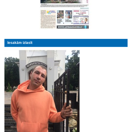
Iesakām izlasīt