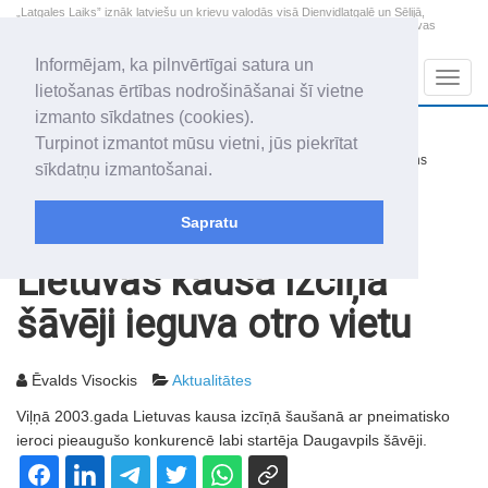
„Latgales Laiks” iznāk latviešu un krievu valodās visā Dienvidlatgalē un Sēlijā,
„Latgales Laiks” latviešu valodā aptver Daugavpils valstspilsētu, Augšdaugavas
novadu un apkārtējos novadus un pilsētas.
Informējam, ka pilnvērtīgai satura un
Sadaļas
Navig
lietošanas ērtības nodrošināšanai šī vietne
izmanto sīkdatnes (cookies).
2026. gada 8. augusts
+15.1
°C
Turpinot izmantot mūsu vietni, jūs piekrītat
Sestdiena
nedaudz mākoņains
sīkdatņu izmantošanai.
Mudīte, Vladislava, Vladislavs
Sapratu
Rakstu arhīvs
2003
28.01.2003
Lietuvas kausa izcīņā
šāvēji ieguva otro vietu
Ēvalds Visockis
Aktualitātes
Viļņā 2003.gada Lietuvas kausa izcīņā šaušanā ar pneimatisko
ieroci pieaugušo konkurencē labi startēja Daugavpils šāvēji.