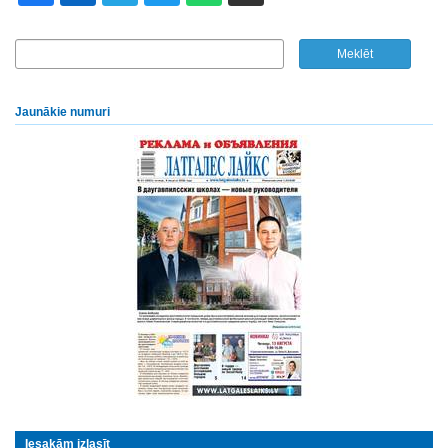
Jaunākie numuri
Iesakām izlasīt