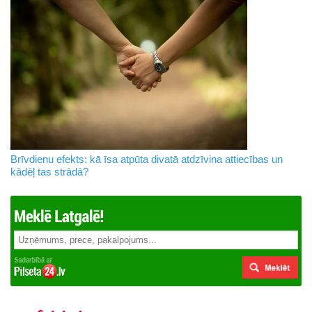
Brīvdienu efekts: kā īsa atpūta divatā atdzīvina attiecības un
kādēļ tas strādā?