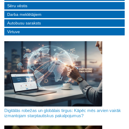
Sēru vēstis
Darba meklētājiem
Autobusu saraksts
Virtuve
Digitālās robežas un globālais tirgus: Kāpēc mēs arvien vairāk
izmantojam starptautiskus pakalpojumus?