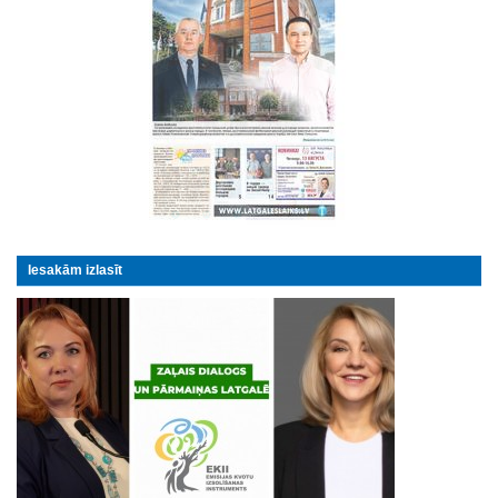
Iesakām izlasīt