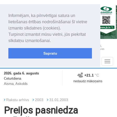
Informējam, ka pilnvērtīgai satura un
lietošanas ērtības nodrošināšanai šī vietne
izmanto sīkdatnes (cookies).
Turpinot izmantot mūsu vietni, jūs piekrītat
sīkdatņu izmantošanai.
„Latgales Laiks” iznāk latviešu un krievu valodās visā Dienvidlatgalē un Sēlijā,
„Latgales Laiks” latviešu valodā aptver Daugavpils valstspilsētu, Augšdaugavas
novadu un apkārtējos novadus un pilsētas.
Sapratu
Sadaļas
Navig
2026. gada 6. augusts
+21.1
°C
Ceturtdiena
nedaudz mākoņains
Aisma, Askolds
Rakstu arhīvs
2003
31.01.2003
Preiļos pasniedza