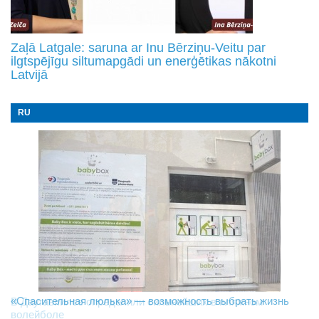
Zaļā Latgale: saruna ar Inu Bērziņu-Veitu par
ilgtspējīgu siltumapgādi un enerģētikas nākotni
Latvijā
RU
«Спасительная люлька» — возможность выбрать жизнь
В Даугавпилсе определили сильнейших в пляжном
Новое поколение пограничников: Даугавпилсское
волейболе
управление пополнили молодые специалисты