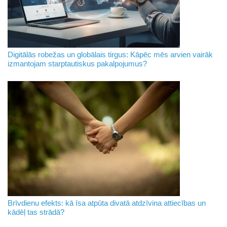
Digitālās robežas un globālais tirgus: Kāpēc mēs arvien vairāk
izmantojam starptautiskus pakalpojumus?
Brīvdienu efekts: kā īsa atpūta divatā atdzīvina attiecības un
kādēļ tas strādā?