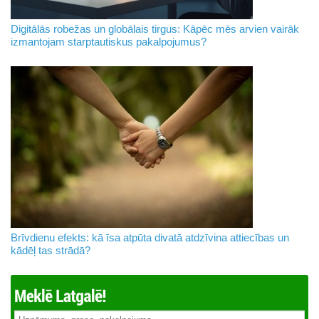
Digitālās robežas un globālais tirgus: Kāpēc mēs arvien vairāk
izmantojam starptautiskus pakalpojumus?
Brīvdienu efekts: kā īsa atpūta divatā atdzīvina attiecības un
kādēļ tas strādā?