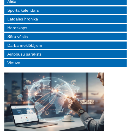
Afiša
Sporta kalendārs
Latgales hronika
Horoskops
Sēru vēstis
Darba meklētājiem
Autobusu saraksts
Virtuve