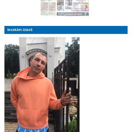
Iesakām izlasīt