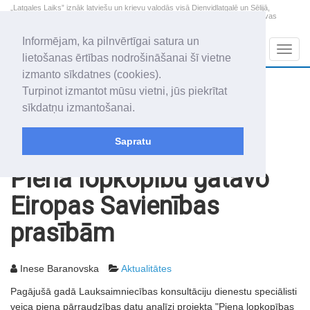
„Latgales Laiks” iznāk latviešu un krievu valodās visā Dienvidlatgalē un Sēlijā,
„Latgales Laiks” latviešu valodā aptver Daugavpils valstspilsētu, Augšdaugavas
novadu un apkārtējos novadus un pilsētas.
Informējam, ka pilnvērtīgai satura un
Sadaļas
Navig
lietošanas ērtības nodrošināšanai šī vietne
izmanto sīkdatnes (cookies).
2026. gada 8. augusts
+13.3
°C
Turpinot izmantot mūsu vietni, jūs piekrītat
Sestdiena
skaidrs laiks
sīkdatņu izmantošanai.
Mudīte, Vladislava, Vladislavs
Sapratu
Rakstu arhīvs
2003
07.01.2003
Piena lopkopību gatavo
Eiropas Savienības
prasībām
Inese Baranovska
Aktualitātes
Pagājušā gadā Lauksaimniecības konsultāciju dienestu speciālisti
veica piena pārraudzības datu analīzi projekta "Piena lopkopības