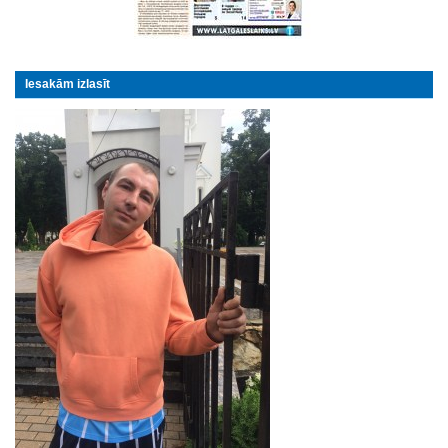
Iesakām izlasīt