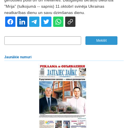
ģērbušies puiši un un meitenes. Daugavpils ukraiņu biedrība
"Mrija" (tulkojumā -- sapnis) 11.oktobrī svinēja Ukrainas
neatkarības dienu un savu dzimšanas dienu.
Jaunākie numuri