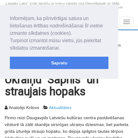
„Latgales Laiks” iznāk latviešu un krievu valodās visā Dienvidlatgalē un Sēlijā,
„Latgales Laiks” latviešu valodā aptver Daugavpils valstspilsētu, Augšdaugavas
novadu un apkārtējos novadus un pilsētas.
Informējam, ka pilnvērtīgai satura un
Sadaļas
Navig
lietošanas ērtības nodrošināšanai šī vietne
izmanto sīkdatnes (cookies).
2026. gada 8. augusts
+15.2
°C
Turpinot izmantot mūsu vietni, jūs piekrītat
Sestdiena
nedaudz mākoņains
sīkdatņu izmantošanai.
Mudīte, Vladislava, Vladislavs
Sapratu
Rakstu arhīvs
2003
17.10.2003
Ukraiņu "Sapnis" un
straujais hopaks
Anatolijs Krilovs
Aktualitātes
Pirmo reizi Daugavpils Latviešu kultūras centra pastāvēšanas
vēsturē tā zālē skanēja sirsnīgas ukraiņu dziesmas, bet parketa
grīda izturēja straujo hopaku, ko dejoja spilgtos tautas tērpos