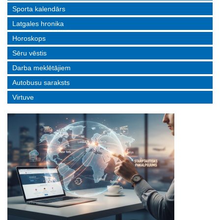
Sporta kalendārs
Latgales hronika
Horoskops
Sēru vēstis
Darba meklētājiem
Autobusu saraksts
Virtuve