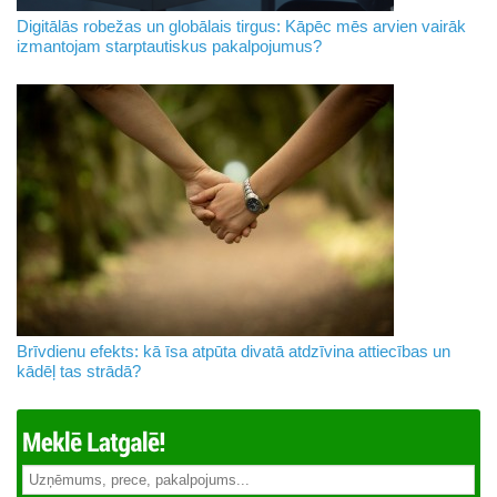
Digitālās robežas un globālais tirgus: Kāpēc mēs arvien vairāk
izmantojam starptautiskus pakalpojumus?
Brīvdienu efekts: kā īsa atpūta divatā atdzīvina attiecības un
kādēļ tas strādā?