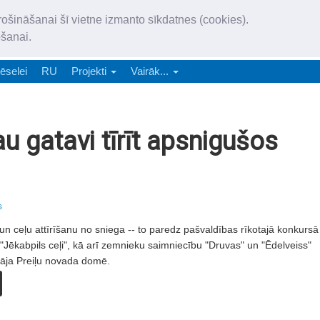
„Latgales Laiks” iznāk latv
rošināšanai šī vietne izmanto sīkdatnes (cookies).
„Latgales Laiks” latviešu valodā aptver Daugavpils valstspilsētu, Augš
ošanai.
e-abonēšana
Abonēšana
Reklāma
Sludi
ēselei
RU
Projekti
Vairāk...
au gatavi tīrīt apsnigušos
s
un ceļu attīrīšanu no sniega -- to paredz pašvaldības rīkotajā konkursā
s "Jēkabpils ceļi", kā arī zemnieku saimniecību "Druvas" un "Ēdelveiss"
ināja Preiļu novada domē.