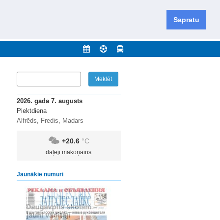
iešu un krievu valodās visā Dienvidlatgalē un Sēlijā,
daugavas novadu un apkārtējos novadus un pilsētas.
Sapratu
nājumi
Arhīvs
Kontakti
2026. gada 7. augusts
Piektdiena
Alfrēds, Fredis, Madars
+20.6
°C
daļēji mākoņains
Jaunākie numuri