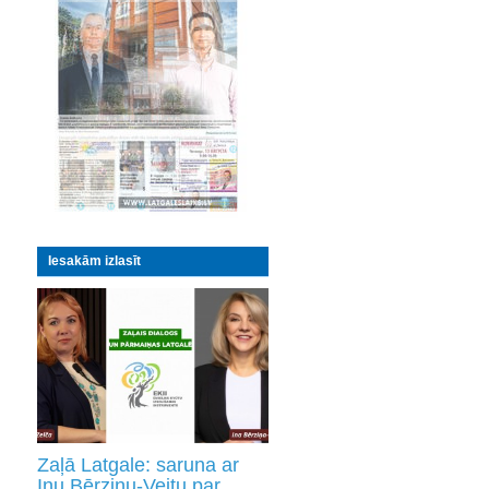
Iesakām izlasīt
Zaļā Latgale: saruna ar
Inu Bērziņu-Veitu par