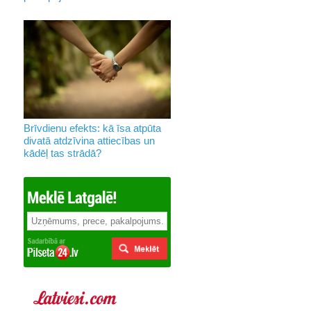
Brīvdienu efekts: kā īsa atpūta
divatā atdzīvina attiecības un
kādēļ tas strādā?