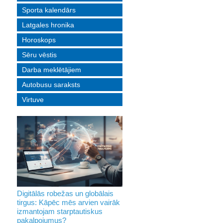
Sporta kalendārs
Latgales hronika
Horoskops
Sēru vēstis
Darba meklētājiem
Autobusu saraksts
Virtuve
Digitālās robežas un globālais
tirgus: Kāpēc mēs arvien vairāk
izmantojam starptautiskus
pakalpojumus?