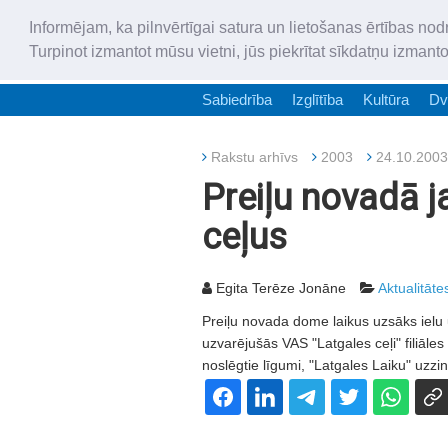
Informējam, ka pilnvērtīgai satura un lietošanas ērtības nod
Turpinot izmantot mūsu vietni, jūs piekrītat sīkdatņu izmant
Sabiedrība
Izglītība
Kultūra
Dv
Rakstu arhīvs
2003
24.10.2003
Preiļu novadā j
ceļus
Egita Terēze Jonāne
Aktualitāte
Preiļu novada dome laikus uzsāks ielu 
uzvarējušās VAS "Latgales ceļi" filiāle
noslēgtie līgumi, "Latgales Laiku" uzz