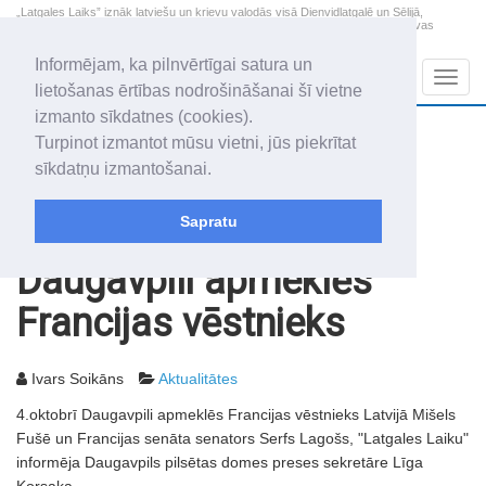
„Latgales Laiks” iznāk latviešu un krievu valodās visā Dienvidlatgalē un Sēlijā,
„Latgales Laiks” latviešu valodā aptver Daugavpils valstspilsētu, Augšdaugavas
novadu un apkārtējos novadus un pilsētas.
Informējam, ka pilnvērtīgai satura un
Sadaļas
Navig
lietošanas ērtības nodrošināšanai šī vietne
izmanto sīkdatnes (cookies).
2026. gada 9. augusts
+17.2
°C
Turpinot izmantot mūsu vietni, jūs piekrītat
Svētdiena
skaidrs laiks
sīkdatņu izmantošanai.
Genovefa, Genoveva, Madara
Sapratu
Rakstu arhīvs
2003
03.10.2003
Daugavpili apmeklēs
Francijas vēstnieks
Ivars Soikāns
Aktualitātes
4.oktobrī Daugavpili apmeklēs Francijas vēstnieks Latvijā Mišels
Fušē un Francijas senāta senators Serfs Lagošs, "Latgales Laiku"
informēja Daugavpils pilsētas domes preses sekretāre Līga