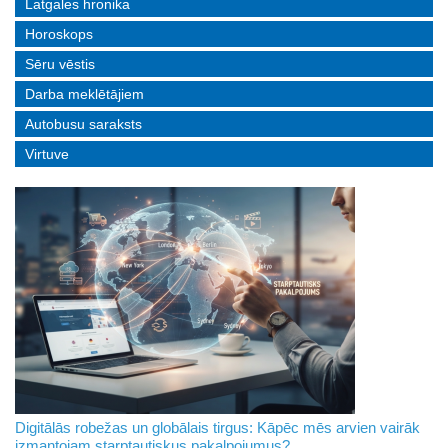
Latgales hronika
Horoskops
Sēru vēstis
Darba meklētājiem
Autobusu saraksts
Virtuve
Digitālās robežas un globālais tirgus: Kāpēc mēs arvien vairāk
izmantojam starptautiskus pakalpojumus?