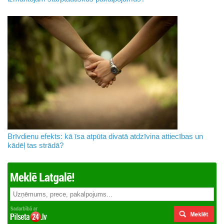
Brīvdienu efekts: kā īsa atpūta divatā atdzīvina attiecības un
kādēļ tas strādā?