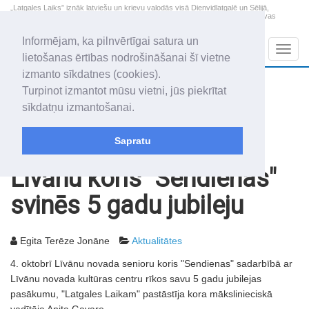
„Latgales Laiks” iznāk latviešu un krievu valodās visā Dienvidlatgalē un Sēlijā,
„Latgales Laiks” latviešu valodā aptver Daugavpils valstspilsētu, Augšdaugavas
novadu un apkārtējos novadus un pilsētas.
Informējam, ka pilnvērtīgai satura un
Sadaļas
Navig
lietošanas ērtības nodrošināšanai šī vietne
izmanto sīkdatnes (cookies).
2026. gada 9. augusts
+17.2
°C
Turpinot izmantot mūsu vietni, jūs piekrītat
Svētdiena
skaidrs laiks
sīkdatņu izmantošanai.
Genovefa, Genoveva, Madara
Sapratu
Rakstu arhīvs
2003
03.10.2003
Līvānu koris "Sendienas"
svinēs 5 gadu jubileju
Egita Terēze Jonāne
Aktualitātes
4. oktobrī Līvānu novada senioru koris "Sendienas" sadarbībā ar
Līvānu novada kultūras centru rīkos savu 5 gadu jubilejas
pasākumu, "Latgales Laikam" pastāstīja kora mākslinieciskā