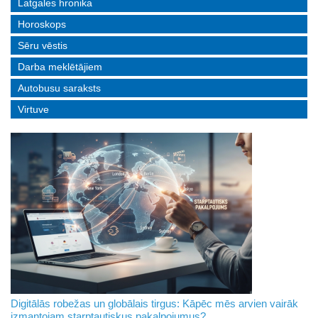
Latgales hronika
Horoskops
Sēru vēstis
Darba meklētājiem
Autobusu saraksts
Virtuve
Digitālās robežas un globālais tirgus: Kāpēc mēs arvien vairāk
izmantojam starptautiskus pakalpojumus?