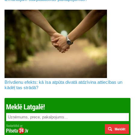
Brīvdienu efekts: kā īsa atpūta divatā atdzīvina attiecības un
kādēļ tas strādā?