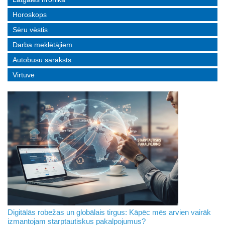
Horoskops
Sēru vēstis
Darba meklētājiem
Autobusu saraksts
Virtuve
Digitālās robežas un globālais tirgus: Kāpēc mēs arvien vairāk
izmantojam starptautiskus pakalpojumus?