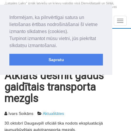
„Latgales Laiks” iznāk latviešu un krievu valodās visā Dienvidlatgalē un Sēlijā,
„Latgales Laiks” latviešu valodā aptver Daugavpils valstspilsētu, Augšdaugavas
novadu un apkārtējos novadus un pilsētas.
Informējam, ka pilnvērtīgai satura un
Sadaļas
Navig
lietošanas ērtības nodrošināšanai šī vietne
izmanto sīkdatnes (cookies).
2026. gada 10. augusts
+24.1
°C
Turpinot izmantot mūsu vietni, jūs piekrītat
Pirmdiena
skaidrs laiks
sīkdatņu izmantošanai.
Audris, Brencis, Inuta
Sapratu
Rakstu arhīvs
2003
31.10.2003
Atklāts desmit gadus
gaidītais transporta
mezgls
Ivars Soikāns
Aktualitātes
30.oktobrī Daugavpilī oficiāli tika nodots ekspluatācijā
jaunuzbūvētais autotransporta mezgls.