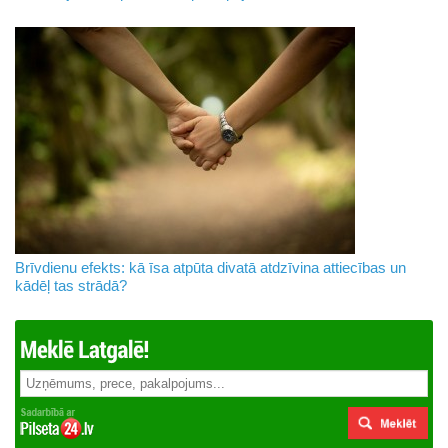
Brīvdienu efekts: kā īsa atpūta divatā atdzīvina attiecības un
kādēļ tas strādā?