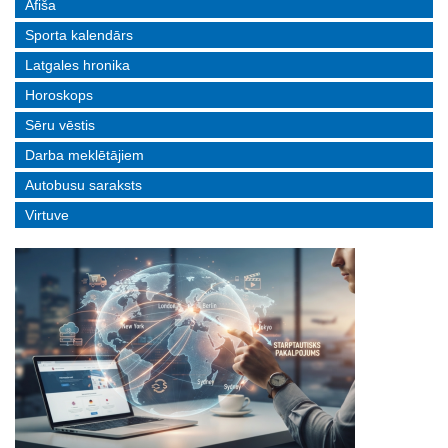
Afiša
Sporta kalendārs
Latgales hronika
Horoskops
Sēru vēstis
Darba meklētājiem
Autobusu saraksts
Virtuve