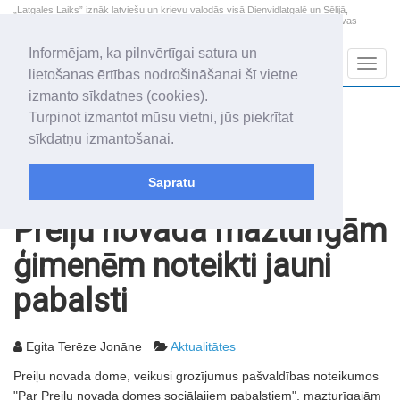
„Latgales Laiks” iznāk latviešu un krievu valodās visā Dienvidlatgalē un Sēlijā,
„Latgales Laiks” latviešu valodā aptver Daugavpils valstspilsētu, Augšdaugavas
novadu un apkārtējos novadus un pilsētas.
Informējam, ka pilnvērtīgai satura un
Sadaļas
Navig
lietošanas ērtības nodrošināšanai šī vietne
izmanto sīkdatnes (cookies).
2026. gada 9. augusts
+22.6
°C
Turpinot izmantot mūsu vietni, jūs piekrītat
Svētdiena
daļēji mākoņains
sīkdatņu izmantošanai.
Genovefa, Genoveva, Madara
Sapratu
Rakstu arhīvs
2003
31.10.2003
Preiļu novada mazturīgām
ģimenēm noteikti jauni
pabalsti
Egita Terēze Jonāne
Aktualitātes
Preiļu novada dome, veikusi grozījumus pašvaldības noteikumos
"Par Preiļu novada domes sociālajiem pabalstiem", mazturīgajām