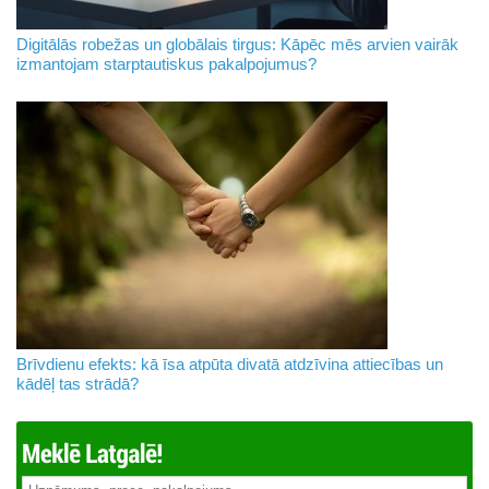
Digitālās robežas un globālais tirgus: Kāpēc mēs arvien vairāk
izmantojam starptautiskus pakalpojumus?
Brīvdienu efekts: kā īsa atpūta divatā atdzīvina attiecības un
kādēļ tas strādā?