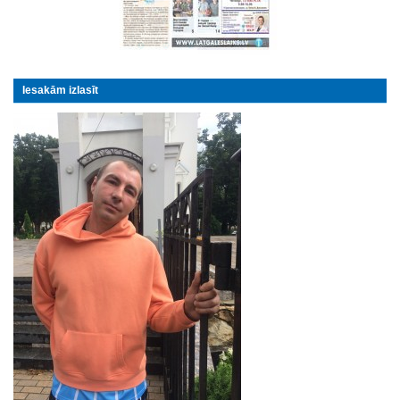
Iesakām izlasīt