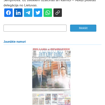
Semjonova. Uz svētkiem uzaicināti arī kaimiņi -- Ābeļu pilsētas
delegācija no Lietuvas.
Jaunākie numuri