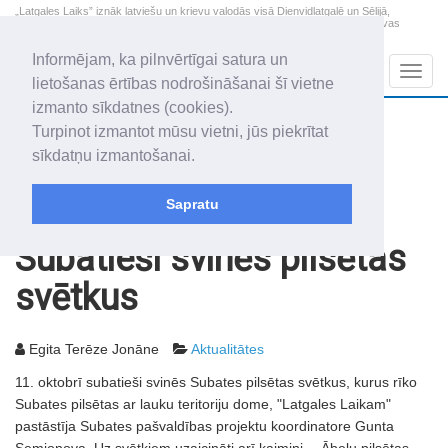
„Latgales Laiks” iznāk latviešu un krievu valodās visā Dienvidlatgalē un Sēlijā,
„Latgales Laiks” latviešu valodā aptver Daugavpils valstspilsētu, Augšdaugavas
novadu un apkārtējos novadus un pilsētas.
Informējam, ka pilnvērtīgai satura un
Sadaļas
Navig
lietošanas ērtības nodrošināšanai šī vietne
izmanto sīkdatnes (cookies).
2026. gada 8. augusts
+17.5
°C
Turpinot izmantot mūsu vietni, jūs piekrītat
Sestdiena
apmācies
sīkdatņu izmantošanai.
Mudīte, Vladislava, Vladislavs
Sapratu
Rakstu arhīvs
2003
07.10.2003
Subatieši svinēs pilsētas
svētkus
Egita Terēze Jonāne
Aktualitātes
11. oktobrī subatieši svinēs Subates pilsētas svētkus, kurus rīko
Subates pilsētas ar lauku teritoriju dome, "Latgales Laikam"
pastāstīja Subates pašvaldības projektu koordinatore Gunta