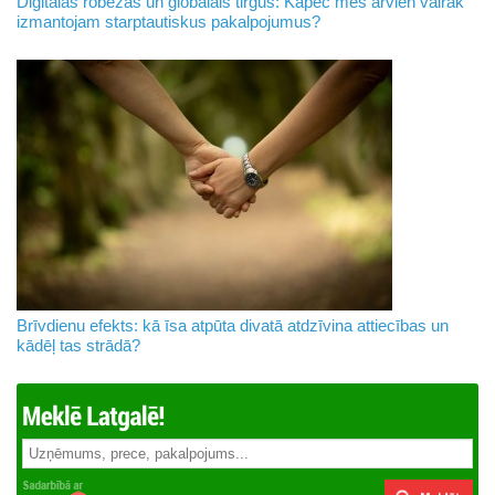
Digitālās robežas un globālais tirgus: Kāpēc mēs arvien vairāk
izmantojam starptautiskus pakalpojumus?
Brīvdienu efekts: kā īsa atpūta divatā atdzīvina attiecības un
kādēļ tas strādā?