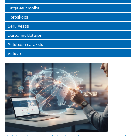
Latgales hronika
Horoskops
Sēru vēstis
Darba meklētājiem
Autobusu saraksts
Virtuve