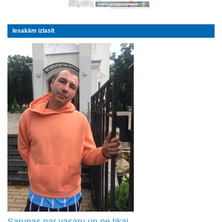
Iesakām izlasīt
Sarunas par vasaru un ne tikai