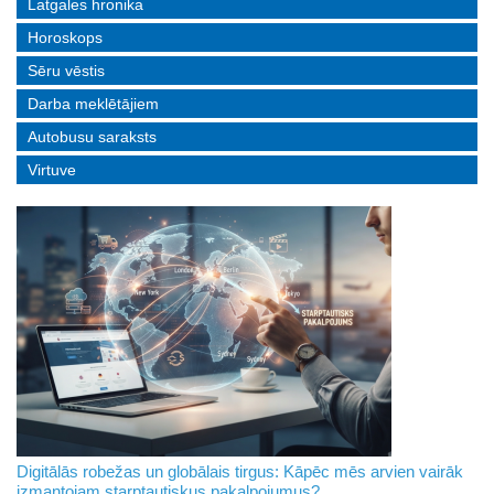
Latgales hronika
Horoskops
Sēru vēstis
Darba meklētājiem
Autobusu saraksts
Virtuve
Digitālās robežas un globālais tirgus: Kāpēc mēs arvien vairāk
izmantojam starptautiskus pakalpojumus?