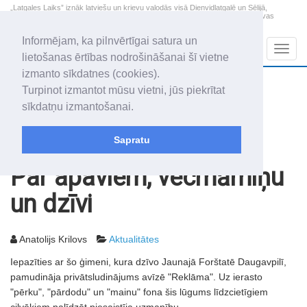
„Latgales Laiks” iznāk latviešu un krievu valodās visā Dienvidlatgalē un Sēlijā,
„Latgales Laiks” latviešu valodā aptver Daugavpils valstspilsētu, Augšdaugavas
novadu un apkārtējos novadus un pilsētas.
Informējam, ka pilnvērtīgai satura un
Sadaļas
Navig
lietošanas ērtības nodrošināšanai šī vietne
izmanto sīkdatnes (cookies).
2026. gada 8. augusts
+17.0
°C
Turpinot izmantot mūsu vietni, jūs piekrītat
Sestdiena
apmācies
sīkdatņu izmantošanai.
Mudīte, Vladislava, Vladislavs
Sapratu
Rakstu arhīvs
2003
28.11.2003
Par apaviem, vecmāmiņu
un dzīvi
Anatolijs Krilovs
Aktualitātes
Iepazīties ar šo ģimeni, kura dzīvo Jaunajā Forštatē Daugavpilī,
pamudināja privātsludinājums avīzē "Reklāma". Uz ierasto
"pērku", "pārdodu" un "mainu" fona šis lūgums līdzcietīgiem