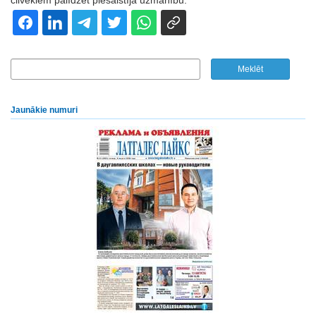
cilvēkiem palīdzēt piesaistīja uzmanību.
Jaunākie numuri