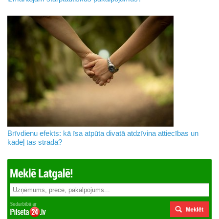
Brīvdienu efekts: kā īsa atpūta divatā atdzīvina attiecības un
kādēļ tas strādā?