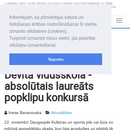
„Latgales Laiks” iznāk latviešu un krievu valodās visā Dienvidlatgalē un Sēlijā,
„Latgales Laiks” latviešu valodā aptver Daugavpils valstspilsētu, Augšdaugavas
novadu un apkārtējos novadus un pilsētas.
Informējam, ka pilnvērtīgai satura un
Sadaļas
Navig
lietošanas ērtības nodrošināšanai šī vietne
izmanto sīkdatnes (cookies).
2026. gada 7. augusts
+21.1
°C
Turpinot izmantot mūsu vietni, jūs piekrītat
Piektdiena
daļēji mākoņains
sīkdatņu izmantošanai.
Alfrēds, Fredis, Madars
Sapratu
Rakstu arhīvs
2003
28.11.2003
Devītā vidusskola -
absolūtais laureāts
popklipu konkursā
Inese Baranovska
Aktualitātes
22. novembrī Daugavpils Kultūras un sporta pils vai lūza no
milzīgā apmeklētāju skaita, kuri bija ieradušies uz pilsētā tik