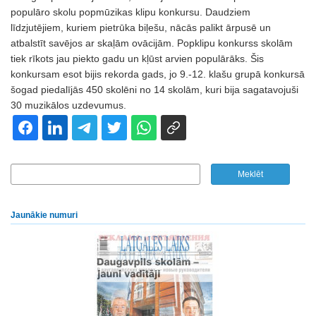
populāro skolu popmūzikas klipu konkursu. Daudziem
līdzjutējiem, kuriem pietrūka biļešu, nācās palikt ārpusē un
atbalstīt savējos ar skaļām ovācijām. Popklipu konkurss skolām
tiek rīkots jau piekto gadu un kļūst arvien populārāks. Šis
konkursam esot bijis rekorda gads, jo 9.-12. klašu grupā konkursā
šogad piedalījās 450 skolēni no 14 skolām, kuri bija sagatavojuši
30 muzikālos uzdevumus.
Jaunākie numuri