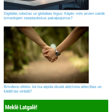
Digitālās robežas un globālais tirgus: Kāpēc mēs arvien vairāk
izmantojam starptautiskus pakalpojumus?
Brīvdienu efekts: kā īsa atpūta divatā atdzīvina attiecības un
kādēļ tas strādā?