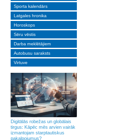
Sporta kalendārs
Latgales hronika
Horoskops
Sēru vēstis
Darba meklētājiem
Autobusu saraksts
Virtuve
Digitālās robežas un globālais
tirgus: Kāpēc mēs arvien vairāk
izmantojam starptautiskus
pakalpojumus?