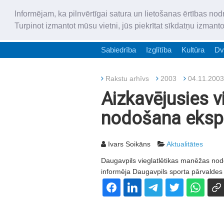
Informējam, ka pilnvērtīgai satura un lietošanas ērtības nod
Turpinot izmantot mūsu vietni, jūs piekrītat sīkdatņu izmant
Sabiedrība
Izglītība
Kultūra
Dv
Rakstu arhīvs
2003
04.11.2003
Aizkavējusies v
nodošana ekspl
Ivars Soikāns
Aktualitātes
Daugavpils vieglatlētikas manēžas nod
informēja Daugavpils sporta pārvaldes 