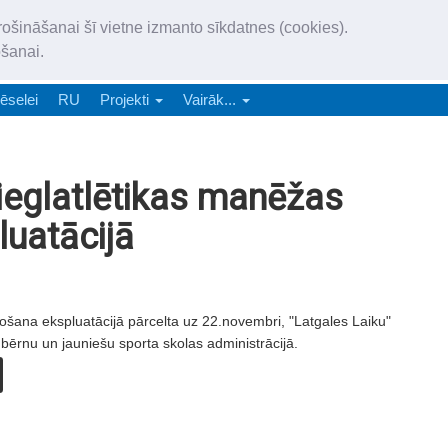
„Latgales Laiks” iznāk latv
rošināšanai šī vietne izmanto sīkdatnes (cookies).
„Latgales Laiks” latviešu valodā aptver Daugavpils valstspilsētu, Augš
ošanai.
e-abonēšana
Abonēšana
Reklāma
Sludi
ēselei
RU
Projekti
Vairāk...
ieglatlētikas manēžas
uatācijā
ošana ekspluatācijā pārcelta uz 22.novembri, "Latgales Laiku"
bērnu un jauniešu sporta skolas administrācijā.