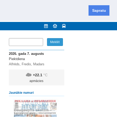
iešu un krievu valodās visā Dienvidlatgalē un Sēlijā,
daugavas novadu un apkārtējos novadus un pilsētas.
Sapratu
nājumi
Arhīvs
Kontakti
2026. gada 7. augusts
Piektdiena
Alfrēds, Fredis, Madars
+22.1
°C
apmācies
Jaunākie numuri