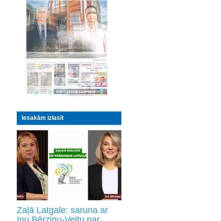
Iesakām izlasīt
Zaļā Latgale: saruna ar
Inu Bērziņu-Veitu par