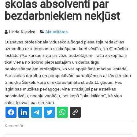
skolas absolventi par
bezdarbniekiem nekļūst
Linda Kilevica
Aktualitātes
Lūznavas profesionālā vidusskola šogad piesaistīja redakcijas
uzmanību ar interesanto sludinājumu, kurš vēstīja, ka šī mācību
iestāde rīko kursus zivju un vēžu audzētājiem. Taču zivkopība ir
tikai viena no šobrīd pieprasītajām un darba tirgū
nepieciešamajām profesijām, ko var apgūt šajā mācību iestādē.
Par skolas darbību un perspektīvām sarunājāmies ar tās direktori
Smuidru Štekeli, kura direktores amatā strādā 11 gadus. Pēc
izglītības mūzikas pedagoģe, viņa strādājusi par estētikas
pasniedzēju, nodaļu vadītāju, bet kopš "juku laikiem", kā viņa
saka, kļuvusi par direktori.
Komentāri