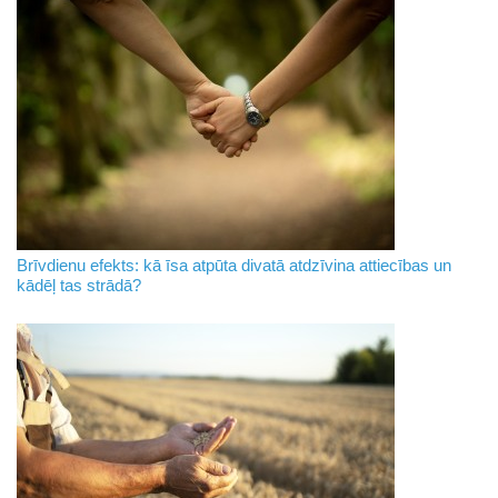
Brīvdienu efekts: kā īsa atpūta divatā atdzīvina attiecības un
kādēļ tas strādā?