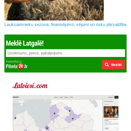
Lauksaimnieku sezona: finansējums, sējumi un risku pārvaldība