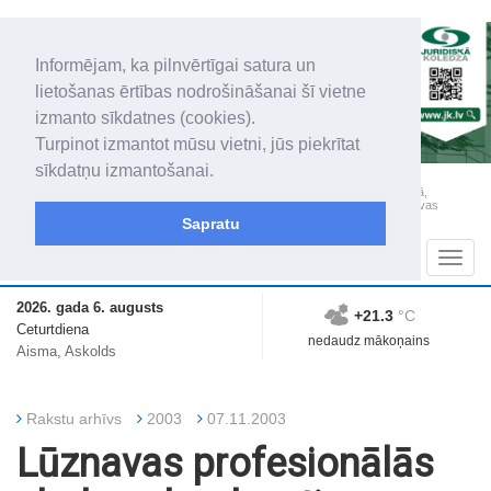
Informējam, ka pilnvērtīgai satura un
lietošanas ērtības nodrošināšanai šī vietne
izmanto sīkdatnes (cookies).
Turpinot izmantot mūsu vietni, jūs piekrītat
sīkdatņu izmantošanai.
„Latgales Laiks” iznāk latviešu un krievu valodās visā Dienvidlatgalē un Sēlijā,
„Latgales Laiks” latviešu valodā aptver Daugavpils valstspilsētu, Augšdaugavas
novadu un apkārtējos novadus un pilsētas.
Sapratu
Sadaļas
Navig
2026. gada 6. augusts
+21.3
°C
Ceturtdiena
nedaudz mākoņains
Aisma, Askolds
Rakstu arhīvs
2003
07.11.2003
Lūznavas profesionālās