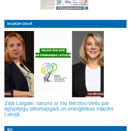
Iesakām izlasīt
Zaļā Latgale: saruna ar Inu Bērziņu-Veitu par
ilgtspējīgu siltumapgādi un enerģētikas nākotni
Latvijā
RU