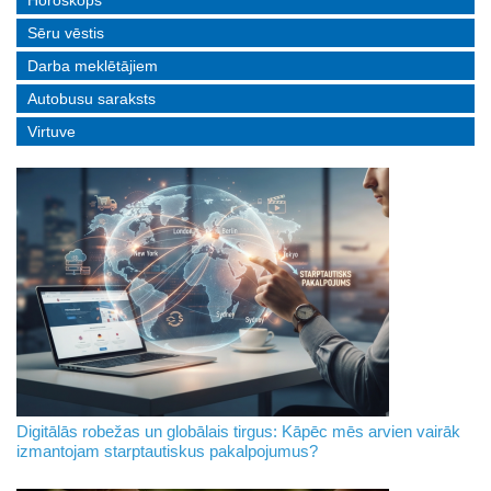
Horoskops
Sēru vēstis
Darba meklētājiem
Autobusu saraksts
Virtuve
Digitālās robežas un globālais tirgus: Kāpēc mēs arvien vairāk
izmantojam starptautiskus pakalpojumus?