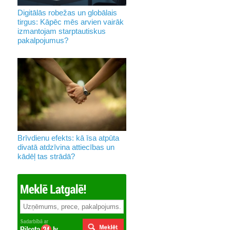
Digitālās robežas un globālais
tirgus: Kāpēc mēs arvien vairāk
izmantojam starptautiskus
pakalpojumus?
Brīvdienu efekts: kā īsa atpūta
divatā atdzīvina attiecības un
kādēļ tas strādā?