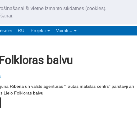
„Latgales Laiks” iznāk latv
rošināšanai šī vietne izmanto sīkdatnes (cookies).
„Latgales Laiks” latviešu valodā aptver Daugavpils valstspilsētu, Augš
ošanai.
e-abonēšana
Abonēšana
Reklāma
Sludi
ēselei
RU
Projekti
Vairāk...
Folkloras balvu
s
gūna Rībena un valsts aģentūras "Tautas mākslas centrs" pārstāvji arī
s Lielo Folkloras balvu.