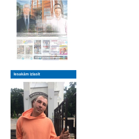
Iesakām izlasīt