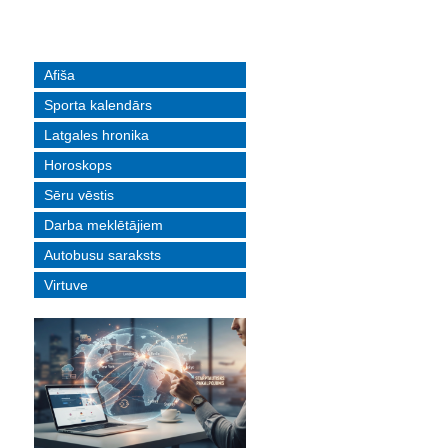
Afiša
Sporta kalendārs
Latgales hronika
Horoskops
Sēru vēstis
Darba meklētājiem
Autobusu saraksts
Virtuve