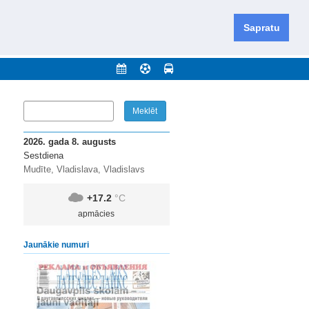
iešu un krievu valodās visā Dienvidlatgalē un Sēlijā,
daugavas novadu un apkārtējos novadus un pilsētas.
Sapratu
nājumi
Arhīvs
Kontakti
2026. gada 8. augusts
Sestdiena
Mudīte, Vladislava, Vladislavs
+17.2
°C
apmācies
Jaunākie numuri