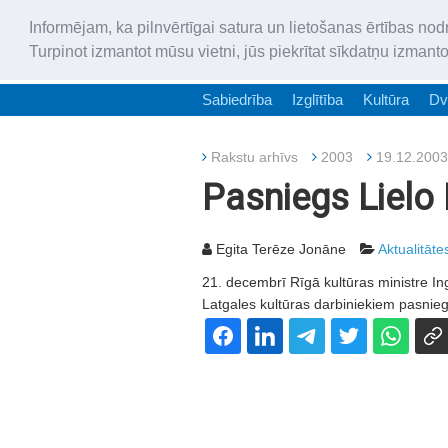
Informējam, ka pilnvērtīgai satura un lietošanas ērtības nod
Turpinot izmantot mūsu vietni, jūs piekrītat sīkdatņu izmant
Sabiedrība
Izglītība
Kultūra
Dv
Rakstu arhīvs
2003
19.12.2003
Pasniegs Lielo 
Egita Terēze Jonāne
Aktualitāte
21. decembrī Rīgā kultūras ministre In
Latgales kultūras darbiniekiem pasnieg