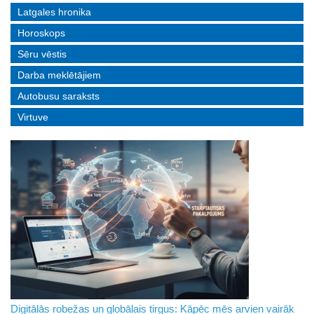
Latgales hronika
Horoskops
Sēru vēstis
Darba meklētājiem
Autobusu saraksts
Virtuve
Digitālās robežas un globālais tirgus: Kāpēc mēs arvien vairāk