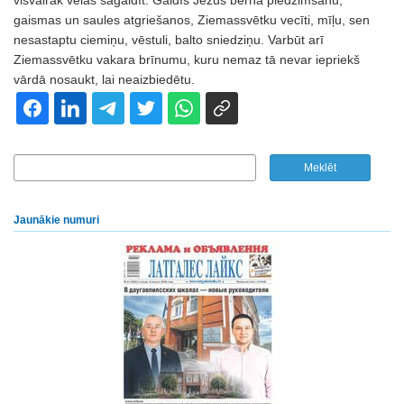
visvairāk vēlas sagaidīt. Gaidīs Jēzus bērna piedzimšanu,
gaismas un saules atgriešanos, Ziemassvētku vecīti, mīļu, sen
nesastaptu ciemiņu, vēstuli, balto sniedziņu. Varbūt arī
Ziemassvētku vakara brīnumu, kuru nemaz tā nevar iepriekš
vārdā nosaukt, lai neaizbiedētu.
Jaunākie numuri