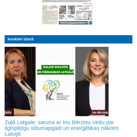
Iesakām izlasīt
Zaļā Latgale: saruna ar Inu Bērziņu-Veitu par
ilgtspējīgu siltumapgādi un enerģētikas nākotni
Latvijā