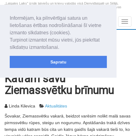
„Latgales Laiks” iznāk latviešu un krievu valodās visā Dienvidlatgalē un Sēlijā,
„Latgales Laiks” latviešu valodā aptver Daugavpils valstspilsētu, Augšdaugavas
novadu un apkārtējos novadus un pilsētas.
Informējam, ka pilnvērtīgai satura un
Sadaļas
Navig
lietošanas ērtības nodrošināšanai šī vietne
izmanto sīkdatnes (cookies).
2026. gada 7. augusts
+20.6
°C
Turpinot izmantot mūsu vietni, jūs piekrītat
Piektdiena
daļēji mākoņains
sīkdatņu izmantošanai.
Alfrēds, Fredis, Madars
Sapratu
Rakstu arhīvs
2003
24.12.2003
Katram savu
Ziemassvētku brīnumu
Linda Kilevica
Aktualitātes
Šovakar, Ziemassvētku vakarā, beidzot varēsim nolikt malā savas
pirmssvētku rūpes, steigu un nogurumu. Apstāšanās trakā dzīves
tempa vidū katram būs cita un katrs gaidīs šajā vakarā tieši to, ko