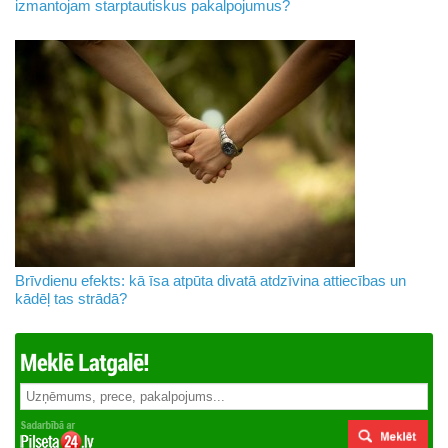
izmantojam starptautiskus pakalpojumus?
Brīvdienu efekts: kā īsa atpūta divatā atdzīvina attiecības un
kādēļ tas strādā?