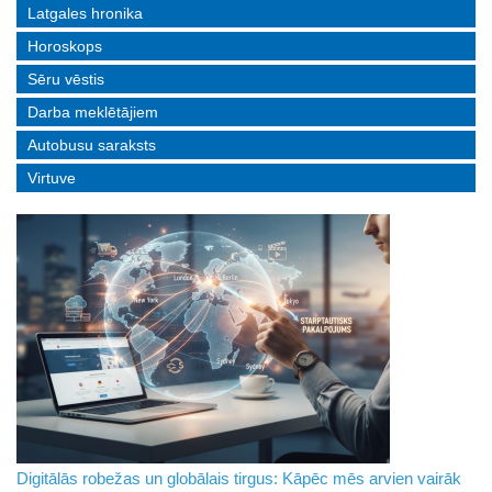
Latgales hronika
Horoskops
Sēru vēstis
Darba meklētājiem
Autobusu saraksts
Virtuve
Digitālās robežas un globālais tirgus: Kāpēc mēs arvien vairāk