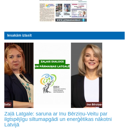
Iesakām izlasīt
Zaļā Latgale: saruna ar Inu Bērziņu-Veitu par
ilgtspējīgu siltumapgādi un enerģētikas nākotni
Latvijā