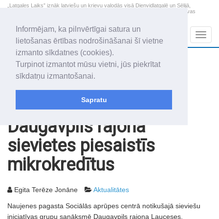
„Latgales Laiks” iznāk latviešu un krievu valodās visā Dienvidlatgalē un Sēlijā,
„Latgales Laiks” latviešu valodā aptver Daugavpils valstspilsētu, Augšdaugavas
novadu un apkārtējos novadus un pilsētas.
Informējam, ka pilnvērtīgai satura un
Sadaļas
Navig
lietošanas ērtības nodrošināšanai šī vietne
izmanto sīkdatnes (cookies).
2026. gada 7. augusts
+21.0
°C
Turpinot izmantot mūsu vietni, jūs piekrītat
Piektdiena
daļēji mākoņains
sīkdatņu izmantošanai.
Alfrēds, Fredis, Madars
Sapratu
Rakstu arhīvs
2003
24.12.2003
Daugavpils rajona
sievietes piesaistīs
mikrokredītus
Egita Terēze Jonāne
Aktualitātes
Naujenes pagasta Sociālās aprūpes centrā notikušajā sieviešu
iniciatīvas grupu sanāksmē Daugavpils rajona Lauceses,