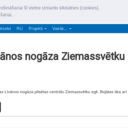
„Latgales Laiks” iznāk latv
rošināšanai šī vietne izmanto sīkdatnes (cookies).
„Latgales Laiks” latviešu valodā aptver Daugavpils valstspilsētu, Augš
ošanai.
e-abonēšana
Abonēšana
Reklāma
Sludi
ēselei
RU
Projekti
Vairāk...
Līvānos nogāza Ziemassvētku
s Līvānos nogāza pilsētas centrālo Ziemassvētku egli. Bojātas tika arī