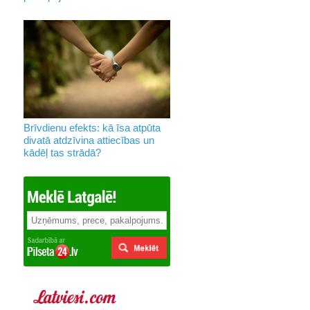
Brīvdienu efekts: kā īsa atpūta
divatā atdzīvina attiecības un
kādēļ tas strādā?