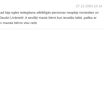
27.12.2003 10:14
,kad bija egles iedegšana atbildīgās personas nespēja nociesties un
audzi Līvānieši ,it sevišķi mazie bērni kuri ieradās laikā ,palika ar
 mazais bērns visu redz