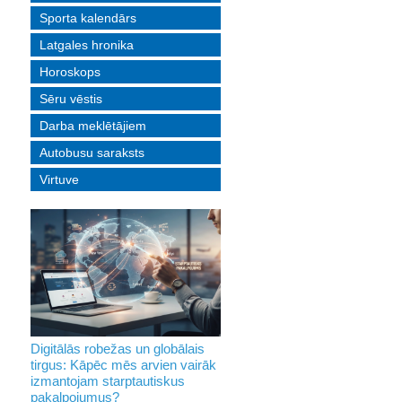
Sporta kalendārs
Latgales hronika
Horoskops
Sēru vēstis
Darba meklētājiem
Autobusu saraksts
Virtuve
Digitālās robežas un globālais
tirgus: Kāpēc mēs arvien vairāk
izmantojam starptautiskus
pakalpojumus?