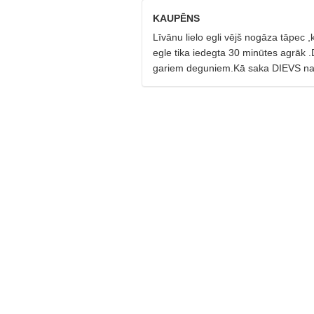
KAUPĒNS
Līvānu lielo egli vējš nogāza tāpec 
egle tika iedegta 30 minūtes agrāk .D
gariem deguniem.Kā saka DIEVS nav