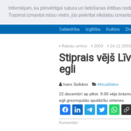
Informējam, ka pilnvērtīgai satura un lietošanas ērtības nod
Turpinot izmantot mūsu vietni, jūs piekrītat sīkdatņu izmant
Sabiedrība
Izglītība
Kultūra
Dv
Rakstu arhīvs
2003
24.12.2003
Stiprais vējš 
egli
Ivars Soikāns
Aktualitātes
22.decembrī ap plkst. 9.00 vēja brāzma
egli greznojušās spuldzīšu virtenes.
Komentāri