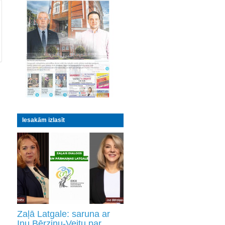
Iesakām izlasīt
Zaļā Latgale: saruna ar
Inu Bērziņu-Veitu par