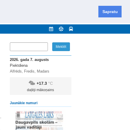
iešu un krievu valodās visā Dienvidlatgalē un Sēlijā,
daugavas novadu un apkārtējos novadus un pilsētas.
Sapratu
nājumi
Arhīvs
Kontakti
2026. gada 7. augusts
Piektdiena
Alfrēds, Fredis, Madars
+17.3
°C
daļēji mākoņains
Jaunākie numuri