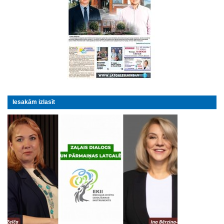
Iesakām izlasīt