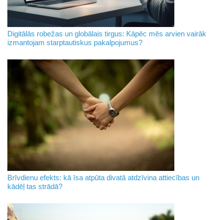
Digitālās robežas un globālais tirgus: Kāpēc mēs arvien vairāk
izmantojam starptautiskus pakalpojumus?
Brīvdienu efekts: kā īsa atpūta divatā atdzīvina attiecības un
kādēļ tas strādā?