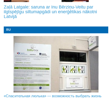
Zaļā Latgale: saruna ar Inu Bērziņu-Veitu par
ilgtspējīgu siltumapgādi un enerģētikas nākotni
Latvijā
RU
«Спасительная люлька» — возможность выбрать жизнь
В Даугавпилсе определили сильнейших в пляжном
Новое поколение пограничников: Даугавпилсское
волейболе
управление пополнили молодые специалисты