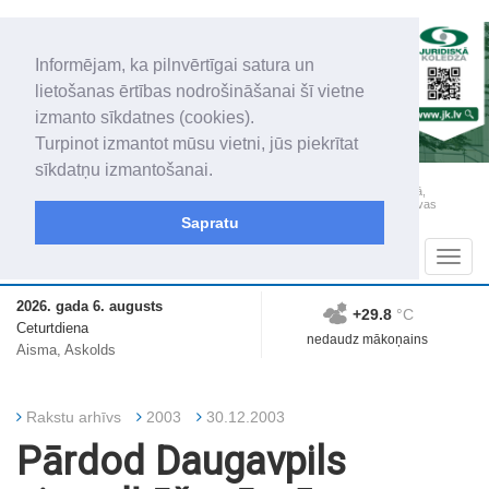
Informējam, ka pilnvērtīgai satura un
lietošanas ērtības nodrošināšanai šī vietne
izmanto sīkdatnes (cookies).
Turpinot izmantot mūsu vietni, jūs piekrītat
sīkdatņu izmantošanai.
„Latgales Laiks” iznāk latviešu un krievu valodās visā Dienvidlatgalē un Sēlijā,
„Latgales Laiks” latviešu valodā aptver Daugavpils valstspilsētu, Augšdaugavas
novadu un apkārtējos novadus un pilsētas.
Sapratu
Sadaļas
Navig
2026. gada 6. augusts
+29.8
°C
Ceturtdiena
nedaudz mākoņains
Aisma, Askolds
Rakstu arhīvs
2003
30.12.2003
Pārdod Daugavpils