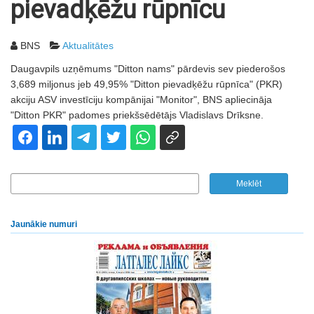
pievadķēžu rūpnīcu
BNS
Aktualitātes
Daugavpils uzņēmums "Ditton nams" pārdevis sev piederošos
3,689 miljonus jeb 49,95% "Ditton pievadķēžu rūpnīca" (PKR)
akciju ASV investīciju kompānijai "Monitor", BNS apliecināja
"Ditton PKR" padomes priekšsēdētājs Vladislavs Drīksne.
Jaunākie numuri