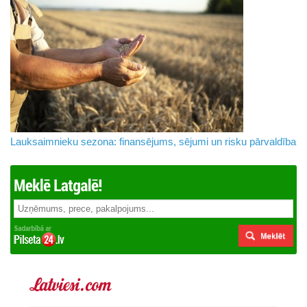
Lauksaimnieku sezona: finansējums, sējumi un risku pārvaldība